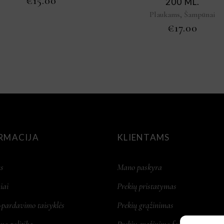
€
15.00
200 ML.
,
Plaukams
Šampūnai
€
17.00
RMACIJA
KLIENTAMS
s
Mano paskyra
iai
Prekių pristatymas
-pardavimo taisyklės
Prekių grąžinimas