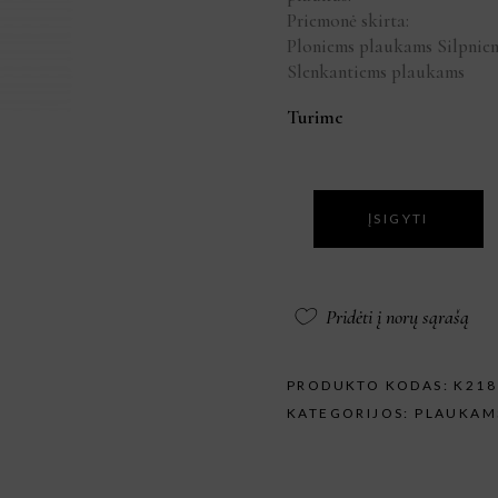
Priemonė skirta:
Ploniems plaukams Silpnie
Slenkantiems plaukams
Turime
ĮSIGYTI
Pridėti į norų sąrašą
PRODUKTO KODAS:
K218
KATEGORIJOS:
PLAUKAM