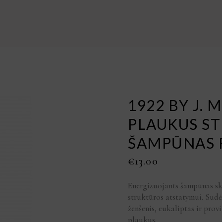
1922 BY J. 
PLAUKUS ST
ŠAMPŪNAS 
€
13.00
Energizuojants šampūnas ski
struktūros atstatymui. Sudė
ženšenis, eukaliptas ir prov
plaukus.