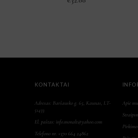
€
32.00
KONTAKTAI
INFO
Adresas: Baršausko g. 65, Kaunas, LT-
Apie mu
51433
Straipsn
El. paštas:
info.monalt@yahoo.com
Pirkimo
Telefono nr. +370 664 24862