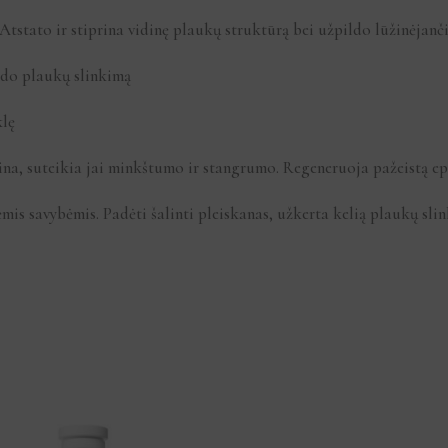
Atstato ir stiprina vidinę plaukų struktūrą bei užpildo lūžinėjanč
bdo plaukų slinkimą
klę
na, suteikia jai minkštumo ir stangrumo. Regeneruoja pažeistą e
mis savybėmis. Padėti šalinti pleiskanas, užkerta kelią plaukų sli