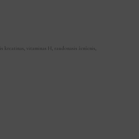
s kreatinas, vitaminas H, raudonasis ženšenis,