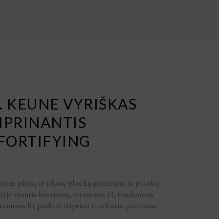
M. KEUNE VYRIŠKAS
IPRINANTIS
FORTIFYING
rtas plonų ir silpnų plaukų priežiūrai ir plaukų
tyje esantis kreatinas, vitaminas H, raudonasis
itaminas B5 puikiai stiprina ir atkuria pažeistus