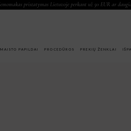
emomakas pristatymas Lietuvoje perkant už 50 EUR ar daugi
MAISTO PAPILDAI
PROCEDŪROS
PREKIŲ ŽENKLAI
IŠP