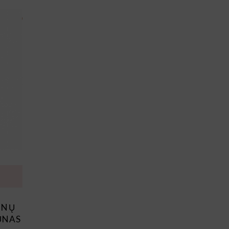
INŲ
ŪNAS