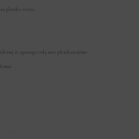
ias plauko vietas
pidermį ir apsaugo odą nuo pleiskanojimo
nkimui