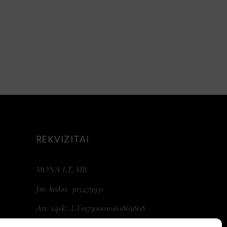
REKVIZITAI
MONA LT, MB
Įm. kodas: 305479931
Ats. sąsk.: LT197300010161863808