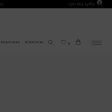
au
+370 664 24862
Prekių krepšelyje nėra.
ARDAVIMAS
RINKINIAI
0
Prekių krepšelyje nėra.