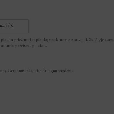
imai (0)
plaukų priežiūrai ir plaukų struktūros atstatymui. Sudėtyje esanti
r atkuria pažeistus plaukus.
mpūną. Gerai nuskalaukite drungnu vandeniu.