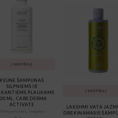
Į KREPŠELĮ
KEUNE ŠAMPŪNAS
SILPNIEMS IR
Į KREPŠELĮ
NKANTIEMS PLAUKAMS
00 ML. CARE DERMA
ACTIVATE
LAKSHMI VATA JAZM
,
Plaukų priežiūra
Šampūnai
DRĖKINAMASIS ŠAMP