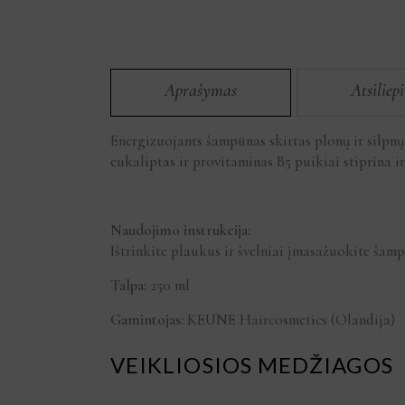
Aprašymas
Atsiliep
Energizuojants šampūnas skirtas plonų ir silpnų 
eukaliptas ir provitaminas B5 puikiai stiprina i
Naudojimo instrukcija:
Ištrinkite plaukus ir švelniai įmasažuokite ša
Talpa:
250 ml
Gamintojas:
KEUNE Haircosmetics (Olandija)
VEIKLIOSIOS MEDŽIAGOS