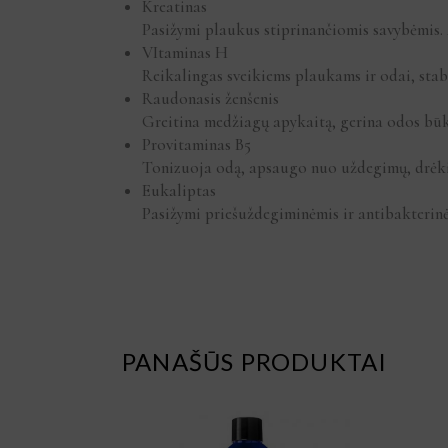
Kreatinas
Pasižymi plaukus stiprinančiomis savybėmis. 
VItaminas H
Reikalingas sveikiems plaukams ir odai, sta
Raudonasis ženšenis
Greitina medžiagų apykaitą, gerina odos bū
Provitaminas B5
Tonizuoja odą, apsaugo nuo uždegimų, drėki
Eukaliptas
Pasižymi priešuždegiminėmis ir antibakterinė
PANAŠŪS PRODUKTAI