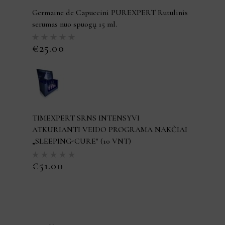
Germaine de Capuccini PUREXPERT Rutulinis
serumas nuo spuogų 15 ml.
Įvertinimas:
5.00
iš
€
25.00
5
TIMEXPERT SRNS INTENSYVI
ATKURIANTI VEIDO PROGRAMA NAKČIAI
„SLEEPING-CURE" (10 VNT)
Įvertinimas:
5.00
iš
€
51.00
5