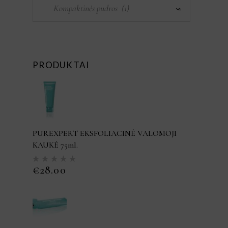
Kompaktinės pudros (1)
×
PRODUKTAI
PUREXPERT EKSFOLIACINĖ VALOMOJI
KAUKĖ 75ml.
Įvertinimas:
5.00
iš
€
28.00
5