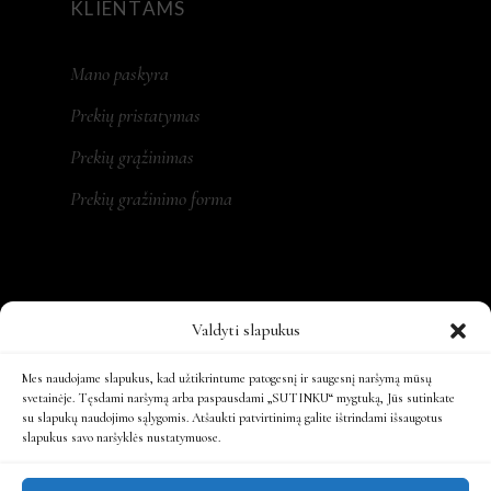
KLIENTAMS
Mano paskyra
Prekių pristatymas
Prekių grąžinimas
Prekių gražinimo forma
REKVIZITAI
Valdyti slapukus
MONA LT, MB
Mes naudojame slapukus, kad užtikrintume patogesnį ir saugesnį naršymą mūsų
svetainėje. Tęsdami naršymą arba paspausdami „SUTINKU“ mygtuką, Jūs sutinkate
su slapukų naudojimo sąlygomis. Atšaukti patvirtinimą galite ištrindami išsaugotus
Įm. kodas: 305479931
slapukus savo naršyklės nustatymuose.
Ats. sąsk.: LT197300010161863808