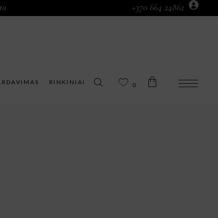
au
+370 664 24862
Prekių krepšelyje nėra.
ARDAVIMAS
RINKINIAI
0
Prekių krepšelyje nėra.