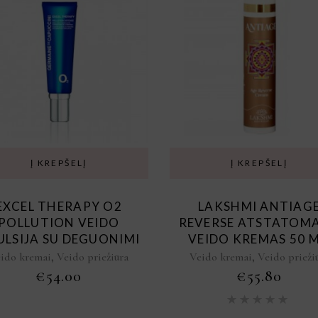
Į KREPŠELĮ
Į KREPŠELĮ
EXCEL THERAPY O2
LAKSHMI ANTIAG
POLLUTION VEIDO
REVERSE ATSTATOMA
ULSIJA SU DEGUONIMI
VEIDO KREMAS 50 M
,
,
ido kremai
Veido priežiūra
Veido kremai
Veido prieži
€
54.00
€
55.80
Įve
5.00
iš