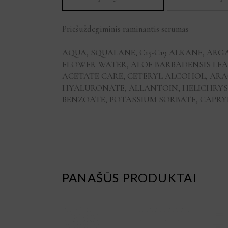
Priešuždegiminis raminantis serumas
AQUA, SQUALANE, C15-C19 ALKANE, ARG
FLOWER WATER, ALOE BARBADENSIS LEAF
ACETATE CARE, CETERYL ALCOHOL, AR
HYALURONATE, ALLANTOIN, HELICHRYS
BENZOATE, POTASSIUM SORBATE, CAPR
PANAŠŪS PRODUKTAI