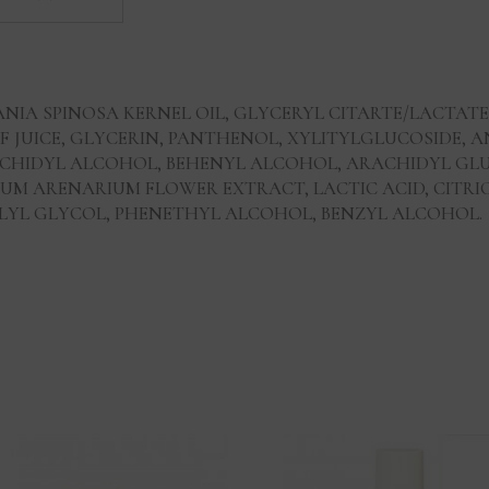
ANIA SPINOSA KERNEL OIL, GLYCERYL CITARTE/LACTAT
 JUICE, GLYCERIN, PANTHENOL, XYLITYLGLUCOSIDE, A
ACHIDYL ALCOHOL, BEHENYL ALCOHOL, ARACHIDYL GLU
UM ARENARIUM FLOWER EXTRACT, LACTIC ACID, CITRI
YLYL GLYCOL, PHENETHYL ALCOHOL, BENZYL ALCOHOL.