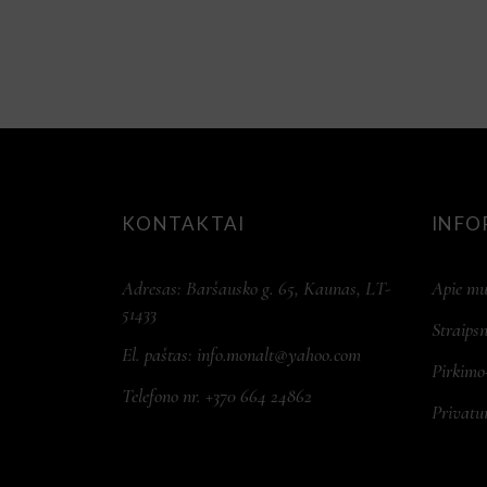
KONTAKTAI
INFO
Adresas: Baršausko g. 65, Kaunas, LT-
Apie mu
51433
Straipsn
El. paštas:
info.monalt@yahoo.com
Pirkimo
Telefono nr. +370 664 24862
Privatu