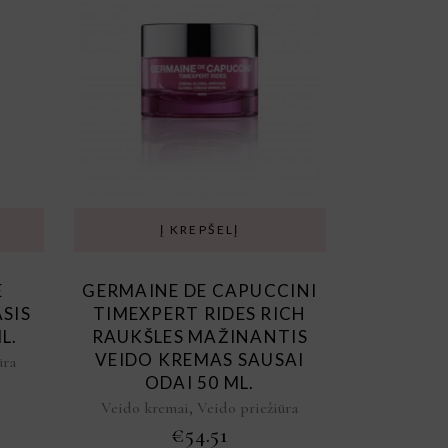
Į KREPŠELĮ
E
GERMAINE DE CAPUCCINI
SIS
TIMEXPERT RIDES RICH
L.
RAUKŠLES MAŽINANTIS
VEIDO KREMAS SAUSAI
ūra
ODAI 50 ML.
,
Veido kremai
Veido priežiūra
rtinimas:
€
54.51