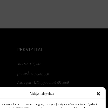
REKVIZITAI
MONA LT, MB
Įm. kodas: 305479931
Ats. sąsk.: LT197300010161863808
Valdyti slapukus
 slapukus, kad užtikrintume patogesnį ir saugesnį naršymą mūsų svetainėje. Tęsdami