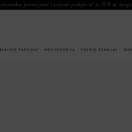
emomakas pristatymas Lietuvoje perkant už 50 EUR ar daugi
MAISTO PAPILDAI
PROCEDŪROS
PREKIŲ ŽENKLAI
IŠP