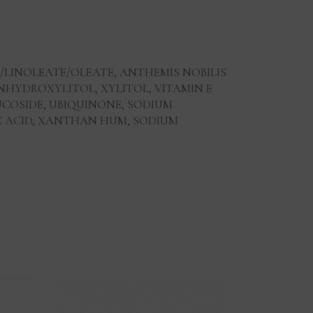
E/LINOLEATE/OLEATE, ANTHEMIS NOBILIS
NHYDROXYLITOL, XYLITOL, VITAMIN E
COSIDE, UBIQUINONE, SODIUM
C ACID, XANTHAN HUM, SODIUM