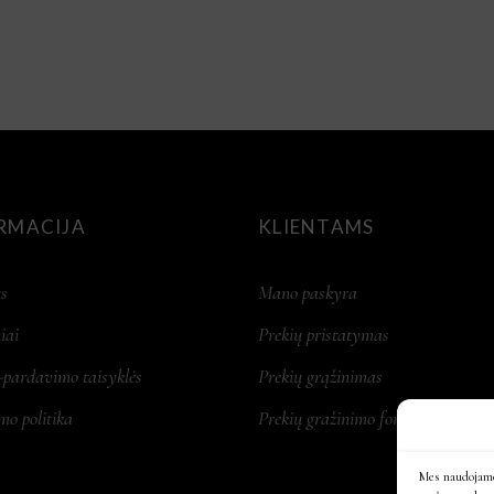
5
RMACIJA
KLIENTAMS
s
Mano paskyra
iai
Prekių pristatymas
-pardavimo taisyklės
Prekių grąžinimas
mo politika
Prekių gražinimo forma
Mes naudojame