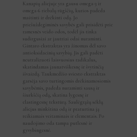
Kanapių aliejuje yra gausu omega-3 ir
omega-6 riebalų rūgščių, kurios padeda
maitinti ir drėkinti odą. Jo
priešuždegiminės savybės gali prisidėti prie
ramesnės veido odos, todėl jis tinka
sudirgusiai ar jautriai odai nuraminti.
Gintaro ekstraktas yra žinomas dėl savo
antioksidacinių savybių. Jis gali padėti
neutralizuoti laisvuosius radikalus,
skatindamas jaunatviškesnę ir švytinčią
išvaizdą. Taukmedžio sviesto ekstraktas
garsėja savo turtingomis drėkinamosiomis
savybėmis, padeda nuraminti sausą ir
šiurkščią odą, skatina lygesnę ir
elastingesnę tekstūrą. Saulėgrąžų sėklų
aliejus minkština odą ir praturtina ją
reikiamais veitaminais ir elementais. Po
naudojimo oda tampa putlesnė ir
gyvybingesnė.