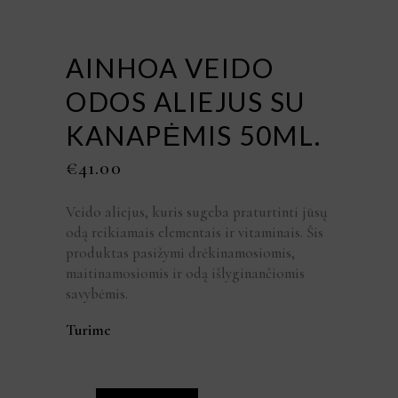
AINHOA VEIDO
ODOS ALIEJUS SU
KANAPĖMIS 50ML.
€
41.00
Veido aliejus, kuris sugeba praturtinti jūsų
odą reikiamais elementais ir vitaminais. Šis
produktas pasižymi drėkinamosiomis,
maitinamosiomis ir odą išlyginančiomis
savybėmis.
Turime