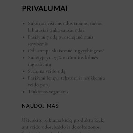
PRIVALUMAI
Sukurtas visiems odos tipams, tačiau
labiausiai tinka sausai odai
Pasižymi 7 odą puoselėjančiomis
savybėmis
Oda tampa skaistesnė ir gyvybingesnė
Sudėtyje yra 97% natūralios kilmės
ingredientų
Švelnina veido odą
Pasižymi lengva tekstūra ir neužkemša
veido porų
Tinkamas veganams
NAUDOJIMAS
Užtepkite reikiamą kiekį produkto kiekį
ant veido odos, kaklo ir dekoltė zonos.