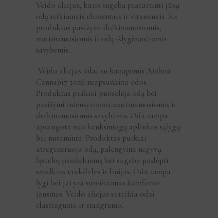
Veido aliejus, kuris sugeba praturtinti jūsų
odą reikiamais elementais ir vitaminais. Šis
produktas pasižymi drėkinamosiomis,
maitinamosiomis ir odą išlyginančiomis
savybėmis.
Veido aliejus odai su kanapėmis Ainhoa
Cannabi7 50ml neapsunkina odos.
Produktas puikiai puoselėja odą bei
pasižymi intensyviomis maitinamosiomis ir
drėkinamosiomis savybėmis. Oda tampa
apsaugota nuo kenksmingų aplinkos sąlygų
bei nuraminta. Produktas puikiai
atregeneruoja odą, palengvina negyvų
ląstelių pasišalinimą bei sugeba paslėpti
smulkias raukšleles ir linijas. Oda tampa
lygi bei jai yra suteikiamas komforto
jausmas. Veido aliejus suteikia odai
elastingumo ir stangrumo.