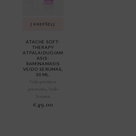
Į KREPŠELĮ
ATACHE SOFT-
THERAPY
ATPALAIDUOJAM
ASIS-
RAMINAMASIS
VEIDO SERUMAS,
30 ML.
Veido priežiūros
,
priemonės
Veido
Serumai
€
49.00