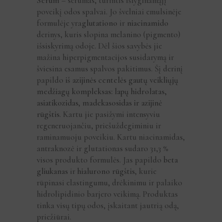
Serum
– serumas, turintis išlyginamąjį
poveikį odos spalvai. Jo švelniai emulsinėje
formulėje yra
glutationo
ir
niacinamido
derinys, kuris slopina melanino (pigmento)
išsiskyrimą odoje. Dėl šios savybės jie
mažina hiperpigmentacijos susidarymą ir
šviesina esamus spalvos pakitimus. Šį derinį
papildo
iš azijinės centelės gautų veikliųjų
medžiagų kompleksas: lapų hidrolatas,
asiatikozidas
,
madekasosidas ir azijinė
rūgštis
. Kartu jie pasižymi intensyviu
regeneruojančiu, priešuždegiminiu ir
raminamuoju poveikiu. Kartu niacinamidas,
antraknozė ir glutationas sudaro 31,3 %
visos produkto formulės. Jas papildo
beta
gliukanas
ir
hialurono rūgštis
, kurie
rūpinasi elastingumu, drėkinimu ir palaiko
hidrolipidinio barjero veikimą. Produktas
tinka visų tipų odos, įskaitant jautrią odą,
priežiūrai.