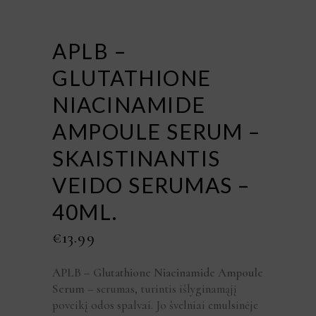
APLB –
GLUTATHIONE
NIACINAMIDE
AMPOULE SERUM –
SKAISTINANTIS
VEIDO SERUMAS –
40ML.
€
13.99
APLB – Glutathione Niacinamide Ampoule
Serum
– serumas, turintis išlyginamąjį
poveikį odos spalvai. Jo švelniai emulsinėje