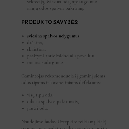
sekreciją, šviesina odą, apsaugo nuo
naujų odos spalvos pakitimų.
PRODUKTO SAVYBĖS:
šviesina spalvos nelygumus
,
drėkina,
skaistina,
pasižymi antioksidaciniu poveikiu,
ramina sudirgimus.
Gamintojas rekomenduoja šį gaminį šiems
odos tipams ir kosmetiniams defektams:
visų tipų oda,
oda su spalvos pakitimais,
jautri oda.
Naudojimo būdas:
Užtepkite reikiamą kiekį
serumo ant nuvalyto veido, patepkite pirštų