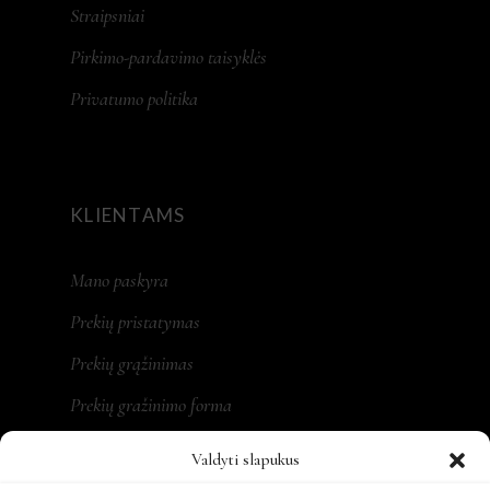
Straipsniai
Pirkimo-pardavimo taisyklės
Privatumo politika
KLIENTAMS
Mano paskyra
Prekių pristatymas
Prekių grąžinimas
Prekių gražinimo forma
Valdyti slapukus