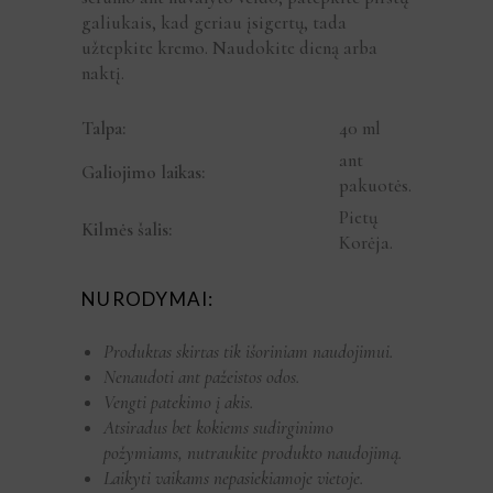
galiukais, kad geriau įsigertų, tada
užtepkite kremo. Naudokite dieną arba
naktį.
Talpa:
40 ml
ant
Galiojimo laikas:
pakuotės.
Pietų
Kilmės šalis:
Korėja.
NURODYMAI:
Produktas skirtas tik išoriniam naudojimui.
Nenaudoti ant pažeistos odos.
Vengti patekimo į akis.
Atsiradus bet kokiems sudirginimo
požymiams, nutraukite produkto naudojimą.
Laikyti vaikams nepasiekiamoje vietoje.