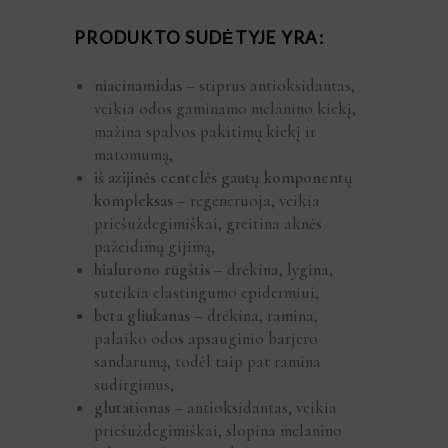
PRODUKTO SUDĖTYJE YRA:
niacinamidas
– stiprus antioksidantas,
veikia odos gaminamo melanino kiekį,
mažina spalvos pakitimų kiekį ir
matomumą,
iš azijinės centelės gautų komponentų
kompleksas
– regeneruoja, veikia
priešuždegimiškai, greitina aknės
pažeidimų gijimą,
hialurono rūgštis
– drėkina, lygina,
suteikia elastingumo epidermiui,
beta gliukanas
– drėkina, ramina,
palaiko odos apsauginio barjero
sandarumą, todėl taip pat ramina
sudirgimus,
glutationas
– antioksidantas, veikia
priešuždegimiškai, slopina melanino