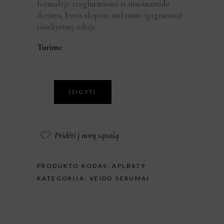
formulėje yra
glutationo
ir
niacinamido
derinys, kuris slopina melanino (pigmento)
išsiskyrimą odoje.
Turime
ĮSIGYTI
Pridėti į norų sąrašą
PRODUKTO KODAS:
APLB679
KATEGORIJA:
VEIDO SERUMAI