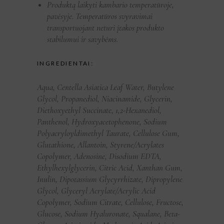
Produktą laikyti kambario temperatūroje,
pavėsyje. Temperatūros svyravimai
transportuojant neturi įtakos produkto
stabilumui ir savybėms.
INGREDIENTAI:
Aqua, Centella Asiatica Leaf Water, Butylene
Glycol, Propanediol, Niacinamide, Glycerin,
Diethoxyethyl Succinate, 1,2-Hexanediol,
Panthenol, Hydroxyacetophenone, Sodium
Polyacryloyldimethyl Taurate, Cellulose Gum,
Glutathione, Allantoin, Styrene/Acrylates
Copolymer, Adenosine, Disodium EDTA,
Ethylhexylglycerin, Citric Acid, Xanthan Gum,
Inulin, Dipotassium Glycyrrhizate, Dipropylene
Glycol, Glyceryl Acrylate/Acrylic Acid
Copolymer, Sodium Citrate, Cellulose, Fructose,
Glucose, Sodium Hyaluronate, Squalane, Beta-