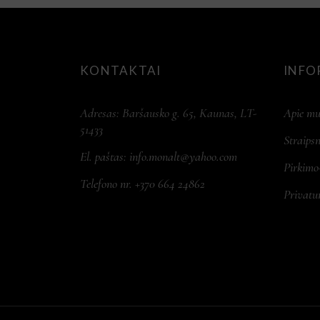
KONTAKTAI
INFO
Adresas: Baršausko g. 65, Kaunas, LT-
Apie mu
51433
Straipsn
El. paštas:
info.monalt@yahoo.com
Pirkimo
Telefono nr. +370 664 24862
Privatu