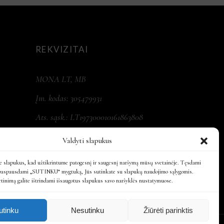
REKVIZITAI
MONA LT, MB
Įm. kodas: 305479931
Ats. sąsk.: LT197300010161863808
Valdyti slapukus
 slapukus, kad užtikrintume patogesnį ir saugesnį naršymą mūsų svetainėje. Tęsdami
paspausdami „SUTINKU“ mygtuką, Jūs sutinkate su slapukų naudojimo sąlygomis.
rtinimą galite ištrindami išsaugotus slapukus savo naršyklės nustatymuose.
utinku
Nesutinku
Žiūrėti parinktis