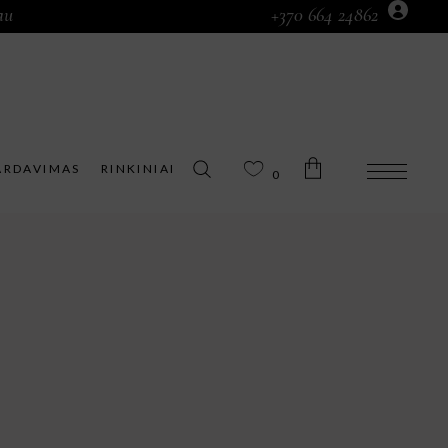
au
+370 664 24862
Prekių krepšelyje nėra.
ARDAVIMAS
RINKINIAI
0
Prekių krepšelyje nėra.