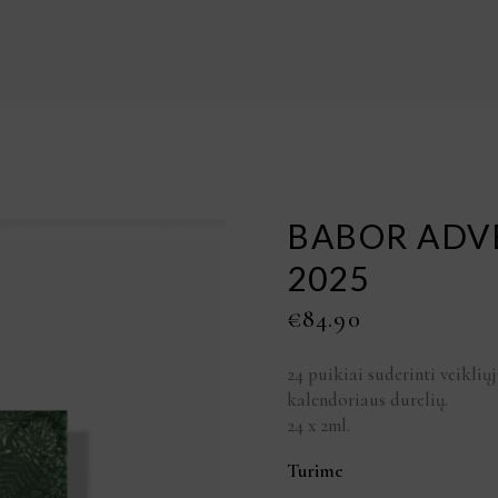
BABOR ADV
2025
€
84.90
24 puikiai suderinti veikli
kalendoriaus durelių.
24 x 2ml.
Turime