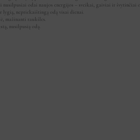
i nusilpusiai odai naujos energijos – sveikai, gaiviai ir švytinčiai 
r lygią, nepriekaištingą odą visai dienai.
ė, mažinanti raukšles.
stą, nusilpusią odą.