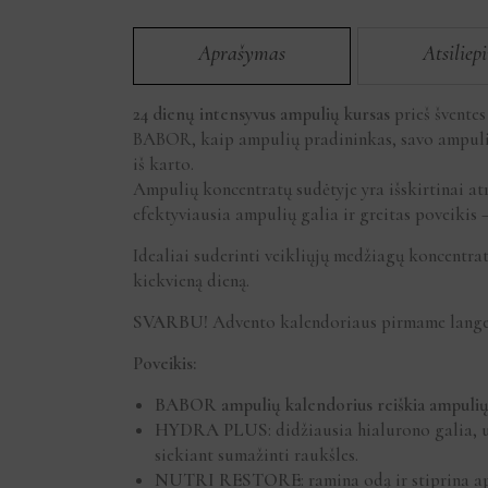
Aprašymas
Atsiliep
24 dienų intensyvus ampulių kursas
prieš šventes
BABOR, kaip ampulių pradininkas, savo ampulių 
iš karto.
Ampulių koncentratų sudėtyje yra išskirtinai atr
efektyviausia ampulių galia ir greitas poveikis 
Idealiai suderinti veikliųjų medžiagų koncentra
kiekvieną dieną.
SVARBU!
Advento kalendoriaus pirmame langely
Poveikis:
BABOR ampulių kalendorius reiškia ampulių 
HYDRA PLUS
: didžiausia hialurono galia,
siekiant sumažinti raukšles.
NUTRI RESTORE
: ramina odą ir stiprina 