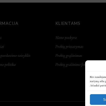
RMACIJA
KLIENTAMS
s
Mano paskyra
iai
Prekių pristatymas
-pardavimo taisyklės
Prekių grąžinimas
mo politika
Prekių gražinimo forma
Mes naudojame
naršymą arba 
Atšaukti patvi
S