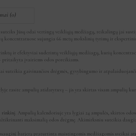
imai (0)
 suteiks Jūsų odai vertingų veikliųjų medžiagų, reikalingų jai susti
koncentratuose sujungia 66 metų mokslinių tyrimų ir ekspertinių
inktų ir efektyviai suderintų veikliųjų medžiagų, kurių koncentrac
– pritaikyta įvairiems odos poreikiams.
tai suteikia gaivinančios drėgmės, gyvybingumo ir atpalaiduojanč
je rasite ampulių atidarytuvą – jis yra skirtas visam ampulių kur
rinkinį
. Ampulių kalendoriuje yra lygiai 24 ampulės, skirtos odos 
 užtikrinanti maksimalią odos drėgmę. Akimirksniu suteikia daugi
apsauginį barjerą praturtinta maistingomis medžiagomis sveikai at