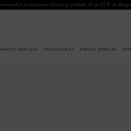
emomakas pristatymas Lietuvoje perkant už 50 EUR ar daugi
MAISTO PAPILDAI
PROCEDŪROS
PREKIŲ ŽENKLAI
IŠP