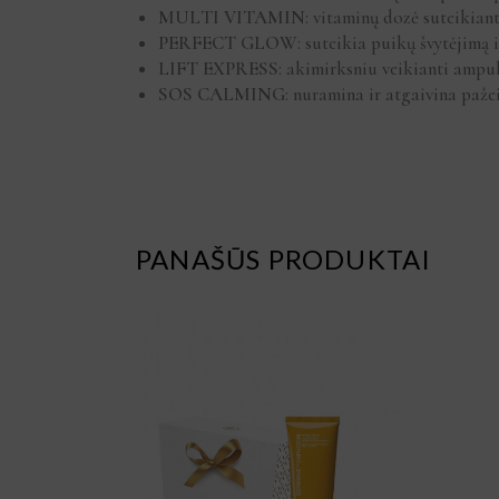
MULTI VITAMIN
: vitaminų dozė suteikiant
PERFECT GLOW
: suteikia puikų švytėjimą i
LIFT EXPRESS
: akimirksniu veikianti ampul
SOS CALMING
: nuramina ir atgaivina pažei
PANAŠŪS PRODUKTAI