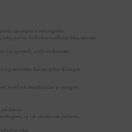
printi, apsaugoti ir sustangrinti.
 žinių patirtį, kad odos rezultatai būtų matomi
ija yra optimali, todėl užtikrinama
io regeneravimo, kuriuo galite džiaugtis
sui, todėl rekomenduojame jį išsaugoti.
priežiūrai.
au drėgmės, 24 val. intensyvaus putlumo,
rodančiai odai.