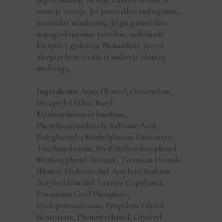
sausoje vietoje. Jei pasireiškia sudirgimas,
nutraukti naudojimą. Jeigu pasireiškia
nepageidaujamas poveikis, nedelsiant
kreiptis į gydytoją. Nenaudoti, jei yra
alergija bent vienai iš sudėtyje esančių
medžiagų.
Ingredients:
Aqua (Water), Octocrylene,
Dicaprylyl Ether, Butyl
Methoxydibenzoylmethane,
Phenylbenzimidazole Sulfonic Acid,
Polyglyceryl-3 Methylglucose Distearate,
Triethanolamine, Bis-Ethylhexyloxyphenol
Methoxyphenyl Triazine, Titanium Dioxide
(Nano), Hydroxyethyl Acrylate/Sodium
Acryloyldimethyl Taurate Copolymer,
Potassium Cetyl Phosphate,
Cyclopentasiloxane, Propylene Glycol
lsostearate, Phenoxyethanol, Glyceryl