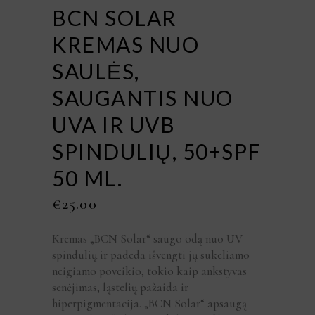
BCN SOLAR
KREMAS NUO
SAULĖS,
SAUGANTIS NUO
UVA IR UVB
SPINDULIŲ, 50+SPF
50 ML.
€
25.00
Kremas „BCN Solar“ saugo odą nuo UV
spindulių ir padeda išvengti jų sukeliamo
neigiamo poveikio, tokio kaip ankstyvas
senėjimas, ląstelių pažaida ir
hiperpigmentacija. „BCN Solar“ apsaugą