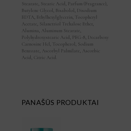
Stearate, Stearic Acid, Parfum (Fragrance),
Butylene Glycol, Bisabolol, Disodium
EDTA, Ethylhexylglycerin, Tocopheryl
Acetate, Silanetriol Trehalose Ether,
Alumina, Aluminum Stearate,
Polyhydroxystearic Acid, PEG-8, Decarboxy
Carnosine Hcl, Tocopherol, Sodium
Benzoate, Ascorbyl Palmilate, Ascorbic
Acid, Citric Acid.
PANAŠŪS PRODUKTAI