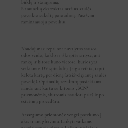
būklę ir stangrumą.
Ramunėlių ekstraktas mažina saulės
poveikio sukeltą paraudimą. Pasižymi
raminamuoju poveikiu.
Naudojimas:
tepti ant nuvalytos sausos
odos veido, kaklo ir iškirptės srityse, ant
rankų ir kitose kūno vietose, kurios yra
veikiamos UV spindulių. Jeigu reikia, tepti
keletą kartų per dieną (atsižvelgiant į saulės
poveikį). Optimalių rezultatų pasiekiama
naudojant kartu su kitomis „BCN“
priemonėmis, skirtomis naudoti prieš ir po
estetinių procedūrų.
Atsargumo priemonės:
vengti patekimo į
akis ir ant gleivinių. Laikyti vaikams
neprieinamoje vietoje. Laikyti vėsioje ir