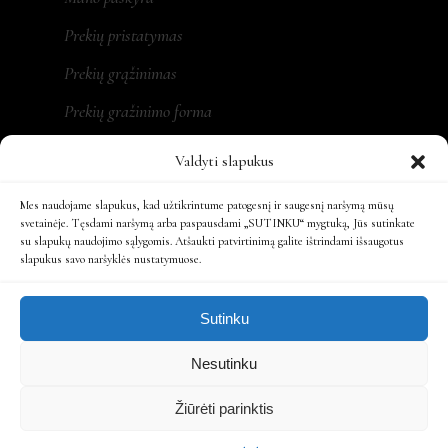
Prekių pristatymas
Prekių grąžinimas
Prekių gražinimo forma
Valdyti slapukus
Mes naudojame slapukus, kad užtikrintume patogesnį ir saugesnį naršymą mūsų
REKVIZITAI
svetainėje. Tęsdami naršymą arba paspausdami „SUTINKU“ mygtuką, Jūs sutinkate
su slapukų naudojimo sąlygomis. Atšaukti patvirtinimą galite ištrindami išsaugotus
slapukus savo naršyklės nustatymuose.
MONA LT, MB
Įm. kodas: 305479931
Sutinku
Ats. sąsk.: LT197300010161863808
Nesutinku
Žiūrėti parinktis