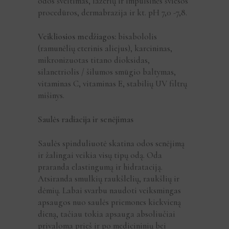
odos šveitimas, lazerių ir impulsinės šviesos
procedūros, dermabrazija ir kt. pH 7,0 -7,8.
Veikliosios medžiagos:
bisabololis
(ramunėlių eterinis aliejus), karcininas,
mikronizuotas titano dioksidas,
silanetriolis / šilumos smūgio baltymas,
vitaminas C, vitaminas E, stabilių UV filtrų
mišinys.
Saulės radiacija ir senėjimas
Saulės spinduliuotė skatina odos senėjimą
ir žalingai veikia visų tipų odą. Oda
praranda elastingumą ir hidrataciją.
Atsiranda smulkių raukšlelių, raukšlių ir
dėmių. Labai svarbu naudoti veiksmingas
apsaugos nuo saulės priemones kiekvieną
dieną, tačiau tokia apsauga absoliučiai
privaloma prieš ir po medicininių bei