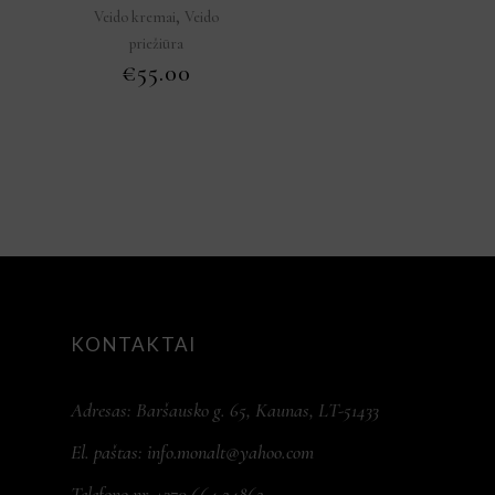
,
Veido kremai
Veido
priežiūra
€
55.00
KONTAKTAI
Adresas: Baršausko g. 65, Kaunas, LT-51433
El. paštas:
info.monalt@yahoo.com
Telefono nr. +370 664 24862