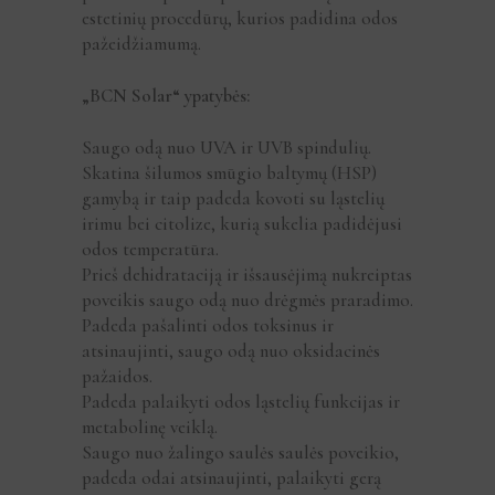
estetinių procedūrų, kurios padidina odos
pažeidžiamumą.
„BCN Solar“ ypatybės:
Saugo odą nuo UVA ir UVB spindulių.
Skatina šilumos smūgio baltymų (HSP)
gamybą ir taip padeda kovoti su ląstelių
irimu bei citolize, kurią sukelia padidėjusi
odos temperatūra.
Prieš dehidrataciją ir išsausėjimą nukreiptas
poveikis saugo odą nuo drėgmės praradimo.
Padeda pašalinti odos toksinus ir
atsinaujinti, saugo odą nuo oksidacinės
pažaidos.
Padeda palaikyti odos ląstelių funkcijas ir
metabolinę veiklą.
Saugo nuo žalingo saulės saulės poveikio,
padeda odai atsinaujinti, palaikyti gerą