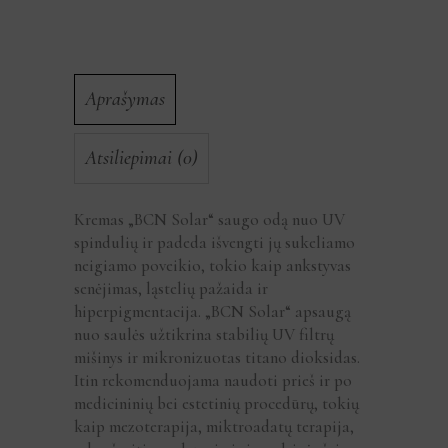
Aprašymas
Atsiliepimai (0)
Kremas „BCN Solar“ saugo odą nuo UV
spindulių ir padeda išvengti jų sukeliamo
neigiamo poveikio, tokio kaip ankstyvas
senėjimas, ląstelių pažaida ir
hiperpigmentacija. „BCN Solar“ apsaugą
nuo saulės užtikrina stabilių UV filtrų
mišinys ir mikronizuotas titano dioksidas.
Itin rekomenduojama naudoti prieš ir po
medicininių bei estetinių procedūrų, tokių
kaip mezoterapija, miktroadatų terapija,