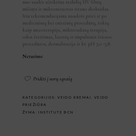
nuo saulės užtikrina stabilių UV filtrų
mišinys ir mikronizuotas titano dioksidas.
Itin rekomenduojama naudoti prieš ir po
medicininių bei estetinių procedūrų, tokių
kaip mezoterapija, miktroadatų terapija,
odos šveitimas, lazerių ir impulsinės šviesos
procedūros, dermabrazija ir kt. pH 7,0 -7,8.
Neturime
Pridėti į norų sąrašą
KATEGORIJOS:
VEIDO KREMAI
,
VEIDO
PRIEŽIŪRA
ŽYMA:
INSTITUTE BCN