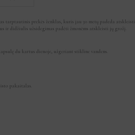
tas tarptautinis prekės ženklas, kuris jau 30 metų padeda atskleisti
mus ir didžiulis užsidegimas padėti žmonėms atskleisti jų grožį.
apsulę du kartus dienoje, užgeriant stikline vandens.
isto pakaitalas.