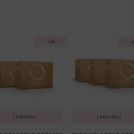
-15%
-
Į KREPŠELĮ
Į KREPŠELĮ