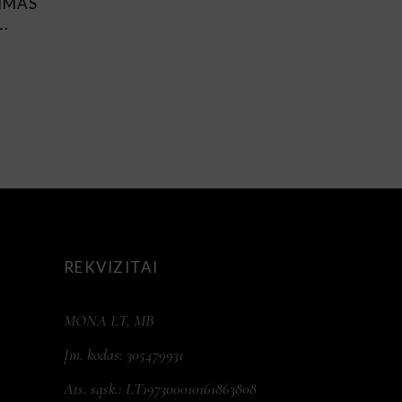
IMAS
L.
NAL
CURRENT
PRICE
IS:
€106.80.
REKVIZITAI
MONA LT, MB
Įm. kodas: 305479931
Ats. sąsk.: LT197300010161863808