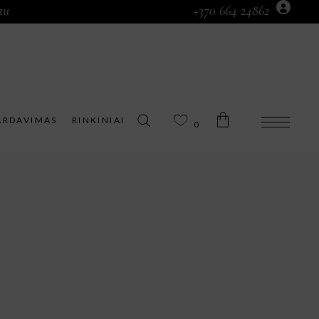
au
+370 664 24862
Prekių krepšelyje nėra.
ARDAVIMAS
RINKINIAI
0
Prekių krepšelyje nėra.