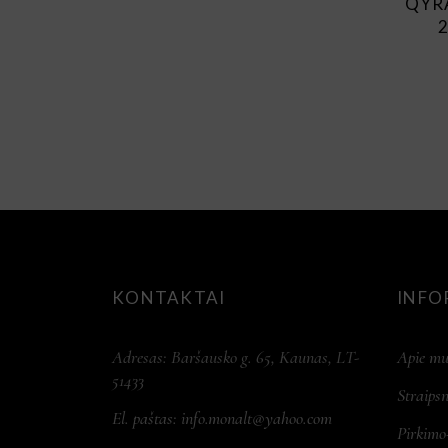
QYR
2
KONTAKTAI
INFO
Adresas: Baršausko g. 65, Kaunas, LT-
Apie mu
51433
Straipsn
El. paštas:
info.monalt@yahoo.com
Pirkimo