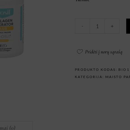
BIOSIL
-
+
COLLAGEN
GENERATOR
PLUS,
60
Pridėti į norų sąrašą
kapsulių.
kiekis
PRODUKTO KODAS:
BIO1
KATEGORIJA:
MAISTO PA
imai (0)