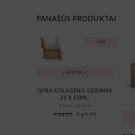
PANAŠŪS PRODUKTAI
-10%
Į KREPŠELĮ
QYRA KOLAGENO GĖRIMAS
21 X 25ML.
Maisto papildai
ORIGINAL
CURRENT
€
44.50
€
40.05
PRICE
PRICE
WAS:
IS:
€44.50.
€40.05.