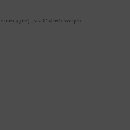
 natūralų grožį. „BioSil“ sėkmės paslaptis –