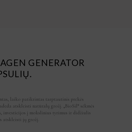
LLAGEN GENERATOR
PSULIŲ.
L
RENT
CE
ntas, laiko patikrintas tarptautinis prekės
0.
adeda atskleisti natūralų grožį. „BioSil“ sėkmės
, investicijos į mokslinius tyrimus ir didžiulis
atskleisti jų grožį.