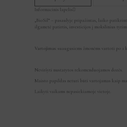
Informacinis lapelis
„BioSil“ – pasaulyje pripažintas, laiko patikrin
ilgametė patirtis, investicijos į mokslinius tyri
Vartojimas
: suaugusiems žmonėms vartoti po 1 k
Neviršyti nustatytos rekomenduojamos dozės.
Maisto papildas neturi būti vartojamas kaip ma
Laikyti vaikams nepasiekiamoje vietoje.