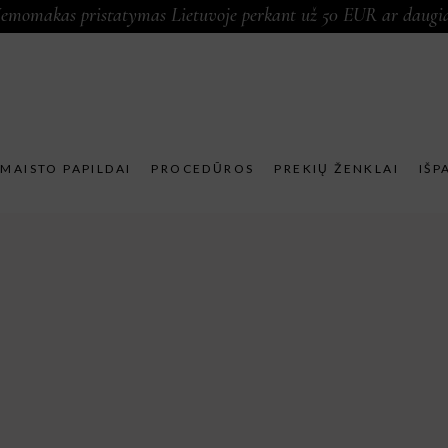
emomakas pristatymas Lietuvoje perkant už 50 EUR ar daugi
MAISTO PAPILDAI
PROCEDŪROS
PREKIŲ ŽENKLAI
IŠP