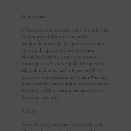
Naudojimas:
1. Kruopščiai nuplaukite veido ir kaklo odą
švelniu prausikliu ir nusausinkite. 2.
Išimkite kaukės lakštą iš pakuotės. Kaukė
yra tarp dviejų apsauginių sluoksnių.
Nuimkite išorinius kaukės sluoksnius.
Vidurinį kaukės sluoksnį dėkite ant veido.
Išlyginkite kaukę, kad tolygiai priglustų
prie odos ir mėgaukitės 20-30 min. Nuėmus
kaukę švelniai įmasažuokite kaukės serumo
likučius. 3. Rekomenduojama naudoti 1-2
kartus per savaitę.
Sudėtis:
Aqua (Water), Butylene Glycol, Glycerin,