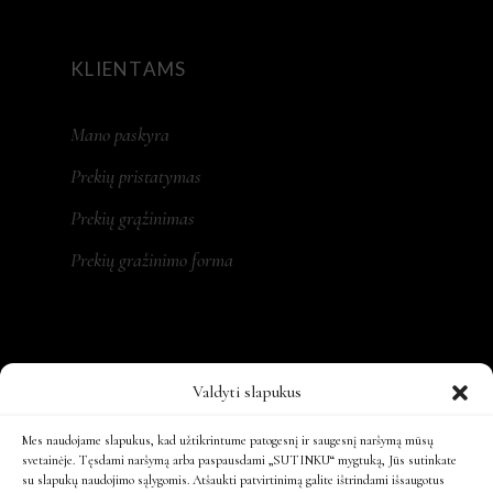
KLIENTAMS
Mano paskyra
Prekių pristatymas
Prekių grąžinimas
Prekių gražinimo forma
REKVIZITAI
Valdyti slapukus
MONA LT, MB
Mes naudojame slapukus, kad užtikrintume patogesnį ir saugesnį naršymą mūsų
svetainėje. Tęsdami naršymą arba paspausdami „SUTINKU“ mygtuką, Jūs sutinkate
Įm. kodas: 305479931
su slapukų naudojimo sąlygomis. Atšaukti patvirtinimą galite ištrindami išsaugotus