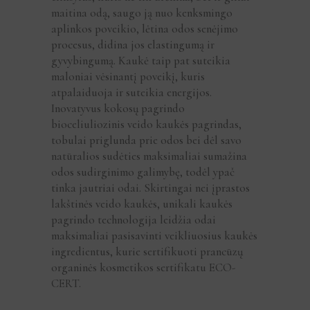
maitina odą, saugo ją nuo kenksmingo
aplinkos poveikio, lėtina odos senėjimo
procesus, didina jos elastingumą ir
gyvybingumą. Kaukė taip pat suteikia
maloniai vėsinantį poveikį, kuris
atpalaiduoja ir suteikia energijos.
Inovatyvus kokosų pagrindo
bioceliuliozinis veido kaukės pagrindas,
tobulai priglunda prie odos bei dėl savo
natūralios sudėties maksimaliai sumažina
odos sudirginimo galimybę, todėl ypač
tinka jautriai odai. Skirtingai nei įprastos
lakštinės veido kaukės, unikali kaukės
pagrindo technologija leidžia odai
maksimaliai pasisavinti veikliuosius kaukės
ingredientus, kurie sertifikuoti prancūzų
organinės kosmetikos sertifikatu ECO-
CERT.