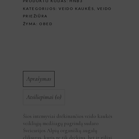
PRODUKTO KODAS:
HNB3
KATEGORIJOS:
VEIDO KAUKĖS
,
VEIDO
PRIEŽIŪRA
ŽYMA:
OBED
Aprašymas
Atsiliepimai (0)
Šios intensyviai drėkinančios veido kaukės
veikliųjų medžiagų pagrindą sudaro
Šveicarijos Alpių organiškų augalų
eliksyras, kuris ne tik drėkina, bet ir giliai