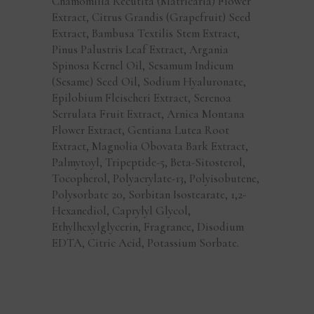
Chamomilla Recutita (Matricaria) Flower
Extract, Citrus Grandis (Grapefruit) Seed
Extract, Bambusa Textilis Stem Extract,
Pinus Palustris Leaf Extract, Argania
Spinosa Kernel Oil, Sesamum Indicum
(Sesame) Seed Oil, Sodium Hyaluronate,
Epilobium Fleischeri Extract, Serenoa
Serrulata Fruit Extract, Arnica Montana
Flower Extract, Gentiana Lutea Root
Extract, Magnolia Obovata Bark Extract,
Palmytoyl, Tripeptide-5, Beta-Sitosterol,
Tocopherol, Polyacrylate-13, Polyisobutene,
Polysorbate 20, Sorbitan Isostearate, 1,2-
Hexanediol, Caprylyl Glycol,
Ethylhexylglycerin, Fragrance, Disodium
EDTA, Citric Acid, Potassium Sorbate.