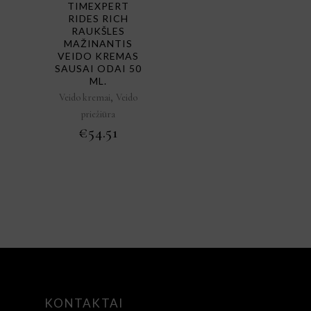
TIMEXPERT
RIDES RICH
RAUKŠLES
MAŽINANTIS
VEIDO KREMAS
SAUSAI ODAI 50
ML.
,
Veido kremai
Veido
priežiūra
€
54.51
KONTAKTAI