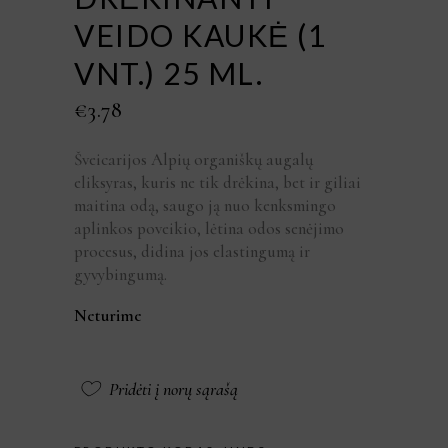
VEIDO KAUKĖ (1
VNT.) 25 ML.
€
3.78
Šveicarijos Alpių organiškų augalų
eliksyras, kuris ne tik drėkina, bet ir giliai
maitina odą, saugo ją nuo kenksmingo
aplinkos poveikio, lėtina odos senėjimo
procesus, didina jos elastingumą ir
gyvybingumą.
Neturime
Pridėti į norų sąrašą