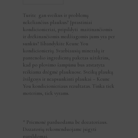
Turite gan sveikus ir problemų
nekeliančius plaukus? Įprastiniai
kondicionieriai, pripildyti maitinančiomis
ir drėkinančiomis medžiagomis jums yra per
sunkūs? Išbandykite Keune You
kondicionierių. Svarbiausių mineralų ir
pantenolio ingredientų paketas užtikrins,
kad po plovimo šampūnu bus atstatyta
reikiama drėgmė plaukuose. Sveikų plaukų
žvilgesys ir neapsunkinti plaukai – Keune
You kondicionieriaus rezultatas. Tinka tiek
moterims, tiek vyrams.
* Priemonė parduodama be dozatoriaus.
Dozatorių rekomenduojame įsigyti
papildomai.