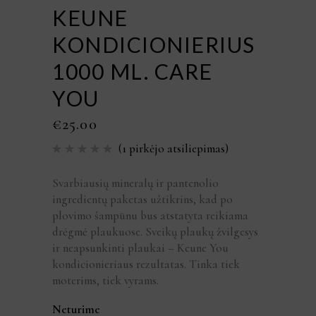
KEUNE
KONDICIONIERIUS
1000 ML. CARE
YOU
€
25.00
(
1
pirkėjo atsiliepimas)
Įvertinimas:
1
5.00
iš
5 (viso
įvertinimų:
Svarbiausių mineralų ir pantenolio
)
ingredientų paketas užtikrins, kad po
plovimo šampūnu bus atstatyta reikiama
drėgmė plaukuose. Sveikų plaukų žvilgesys
ir neapsunkinti plaukai – Keune You
kondicionieriaus rezultatas. Tinka tiek
moterims, tiek vyrams.
Neturime