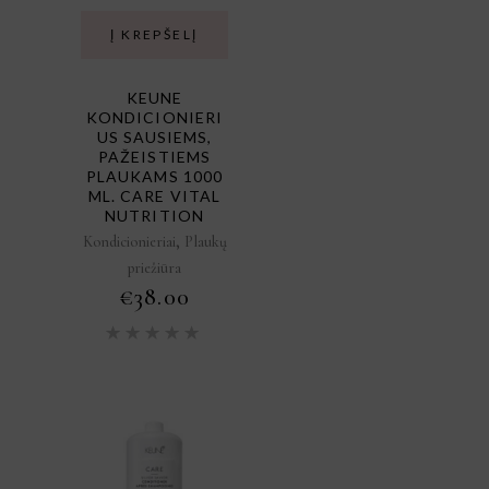
Į KREPŠELĮ
KEUNE
KONDICIONIERI
US SAUSIEMS,
PAŽEISTIEMS
PLAUKAMS 1000
ML. CARE VITAL
NUTRITION
,
Kondicionieriai
Plaukų
priežiūra
€
38.00
Įvertinimas:
5.00
iš
5