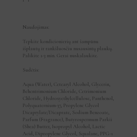
Naudojimas:
Tepkite kondicionierių ant šampūnu
išplautų ir rankšluosčiu nusausintų plaukų.
Palikite 1-3 min. Gerai nuskalaukite.
Sudėtis:
Aqua (Water), Cetearyl Alcohol, Glycerin,
Behentrimonium Chloride, Cetrimonium
Chloride, Hydroxyethylcellulose, Panthenol,
Polyquaternium-37, Propylene Glycol
Dicaprylate/Dicaprate, Sodium Benzoate,
Parfum (Fragrance), Butyrospermum Parkii
(Shea) Butter, Isopropyl Alcohol, Lactic
Acid, Dipropylene Glycol, Squalane, PPG-1