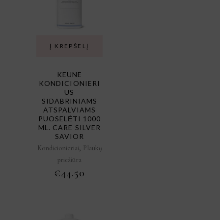
Į KREPŠELĮ
KEUNE
KONDICIONIERI
US
SIDABRINIAMS
ATSPALVIAMS
PUOSELĖTI 1000
ML. CARE SILVER
SAVIOR
,
Kondicionieriai
Plaukų
priežiūra
€
44.50