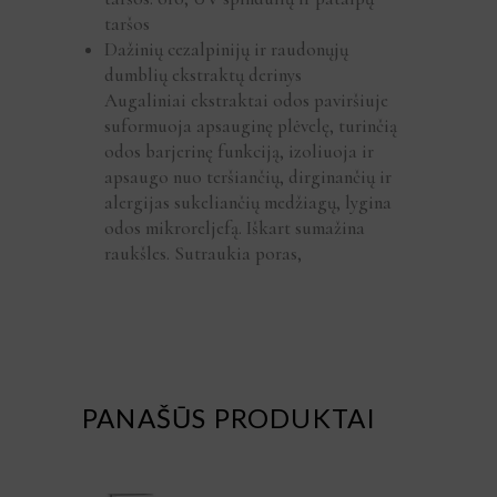
taršos
Dažinių cezalpinijų ir raudonųjų
dumblių ekstraktų derinys
Augaliniai ekstraktai odos paviršiuje
suformuoja apsauginę plėvelę, turinčią
odos barjerinę funkciją, izoliuoja ir
apsaugo nuo teršiančių, dirginančių ir
alergijas sukeliančių medžiagų, lygina
odos mikroreljefą. Iškart sumažina
raukšles. Sutraukia poras,
PANAŠŪS PRODUKTAI