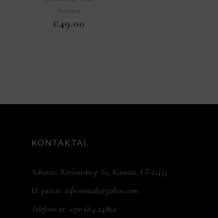
Serumai
€
49.00
KONTAKTAI
Adresas: Baršausko g. 65, Kaunas, LT-51433
El. paštas:
info.monalt@yahoo.com
Telefono nr. +370 664 24862