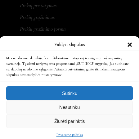
Prekių pristatymas
Prekių grąžinimas
Prekių gražinimo forma
Valdyti slapukus
Mes naudojame slapukus, kad užtikrintume patogesnį ir saugesnį naršymą mūsų
REKVIZITAI
svetainėje. Tęsdami naršymą arba paspausdami „SUTINKU“ mygtuką, Jūs sutinkate
su slapukų naudojimo sąlygomis. Atšaukti patvirtinimą galite ištrindami išsaugotus
slapukus savo naršyklės nustatymuose.
MONA LT, MB
Įm. kodas: 305479931
Sutinku
Ats. sąsk.: LT197300010161863808
Nesutinku
Žiūrėti parinktis
Privatumo politika