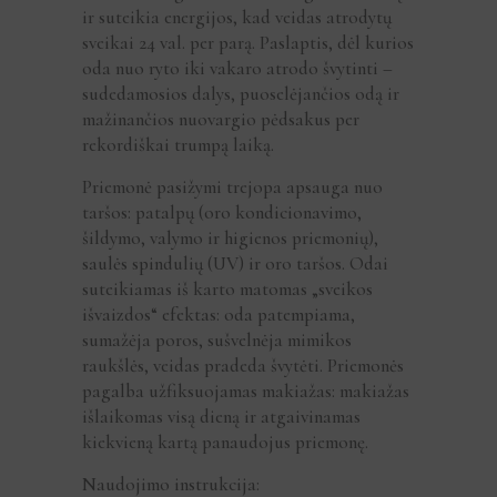
ir suteikia energijos, kad veidas atrodytų
sveikai 24 val. per parą. Paslaptis, dėl kurios
oda nuo ryto iki vakaro atrodo švytinti –
sudedamosios dalys, puoselėjančios odą ir
mažinančios nuovargio pėdsakus per
rekordiškai trumpą laiką.
Priemonė pasižymi trejopa apsauga nuo
taršos: patalpų (oro kondicionavimo,
šildymo, valymo ir higienos priemonių),
saulės spindulių (UV) ir oro taršos. Odai
suteikiamas iš karto matomas „sveikos
išvaizdos“ efektas: oda patempiama,
sumažėja poros, sušvelnėja mimikos
raukšlės, veidas pradeda švytėti. Priemonės
pagalba užfiksuojamas makiažas: makiažas
išlaikomas visą dieną ir atgaivinamas
kiekvieną kartą panaudojus priemonę.
Naudojimo instrukcija: