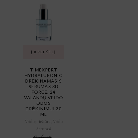
Į KREPŠELĮ
TIMEXPERT
HYDRALURONIC
DRĖKINAMASIS
SERUMAS 3D
FORCE, 24
VALANDŲ VEIDO
ODOS
DRĖKINIMUI 30
ML
,
Veido priežiūra
Veido
Serumai
€
46.12