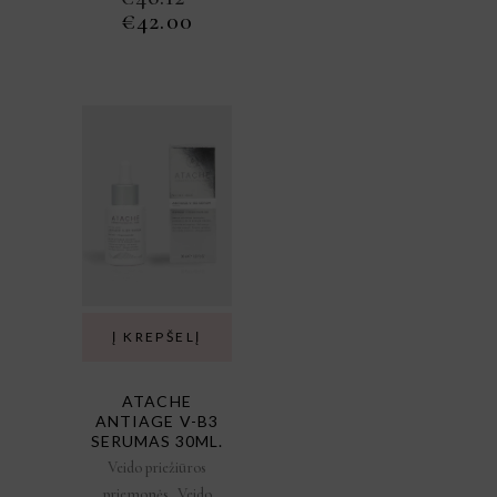
ORIGINAL
CURRENT
€
42.00
PRICE
PRICE
WAS:
IS:
€46.12.
€42.00.
Į KREPŠELĮ
ATACHE
ANTIAGE V-B3
SERUMAS 30ML.
Veido priežiūros
,
priemonės
Veido