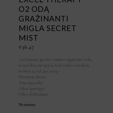
O2 ODĄ
GRAŽINANTI
MIGLA SECRET
MIST
€
36.47
Gaivinantis grožio vanduo atgaivina veidą
ir suteikia energijos, kad veidas atrodytų
sveikai 24 val. per parą.
Priemonė skirta:
Visų tipų odai
Odos apsaugai
Odos drėkinimui
Neturime