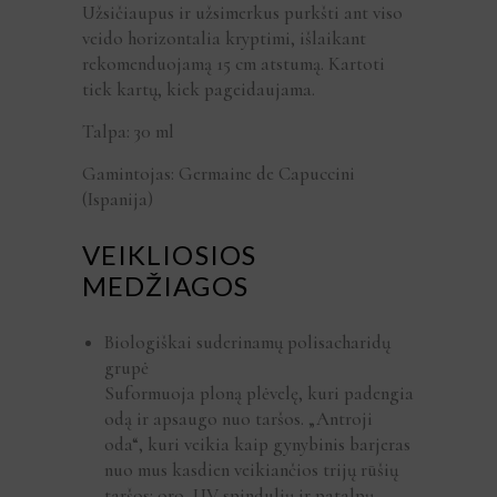
Užsičiaupus ir užsimerkus purkšti ant viso
veido horizontalia kryptimi, išlaikant
rekomenduojamą 15 cm atstumą. Kartoti
tiek kartų, kiek pageidaujama.
Talpa: 30 ml
Gamintojas: Germaine de Capuccini
(Ispanija)
VEIKLIOSIOS
MEDŽIAGOS
Biologiškai suderinamų polisacharidų
grupė
Suformuoja ploną plėvelę, kuri padengia
odą ir apsaugo nuo taršos. „Antroji
oda“, kuri veikia kaip gynybinis barjeras
nuo mus kasdien veikiančios trijų rūšių
taršos: oro, UV spindulių ir patalpų