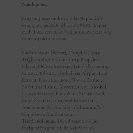
Naudojimas:
Lengvai įmasažuokite į odą. Nuplaukite
drungnu vandeniu arba nuvalykite drėgna
medvilnine servetėle. Vėliau tonizuokite odą
tonizuojančiu losjonu.
Sudėtis:
Aqua (Water), Caprylic/Capric
Triglyceride, Poloxamer 184, Propylene
Glycol, PEG-12 Stearate, Triethylhexanoin,
Cetearyl Olivate, Globularia Alypum Leaf
Extract, Hoya Lacunosa Flower Extract,
Sorbitan Olivate, Glycerin, Cetyl Alcohol,
Potassium Cetyl Phosphate, Stearic Acid,
Cetyl Stearate, Isostearyl Isostearate,
Ammonium Acryloyldimethyltaurate/VP
Copolymer, Xanthan Gum,
Triethanolamine, Dehydroacetic Acid,
Parfum (Fragrance), Benzyl Alcohol,