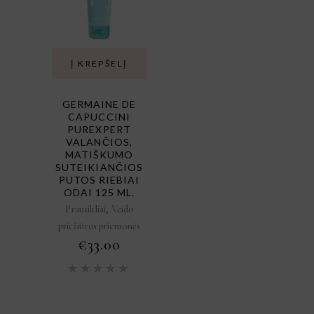
Į KREPŠELĮ
GERMAINE DE
CAPUCCINI
PUREXPERT
VALANČIOS,
MATIŠKUMO
SUTEIKIANČIOS
PUTOS RIEBIAI
ODAI 125 ML.
,
Prausikliai
Veido
priežiūros priemonės
€
33.00
Įvertinimas:
5.00
iš
5