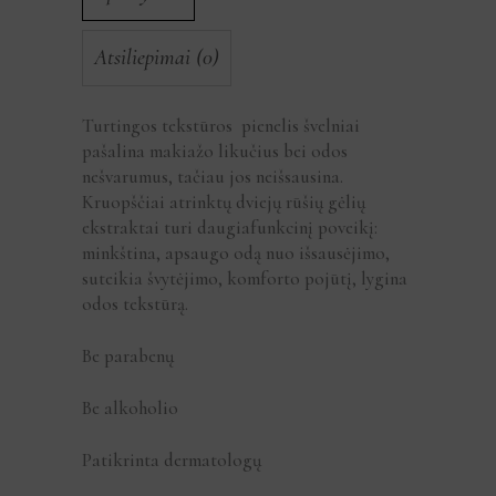
Atsiliepimai (0)
Turtingos tekstūros pienelis švelniai
pašalina makiažo likučius bei odos
nešvarumus, tačiau jos neišsausina.
Kruopščiai atrinktų dviejų rūšių gėlių
ekstraktai turi daugiafunkcinį poveikį:
minkština, apsaugo odą nuo išsausėjimo,
suteikia švytėjimo, komforto pojūtį, lygina
odos tekstūrą.
Be parabenų
Be alkoholio
Patikrinta dermatologų