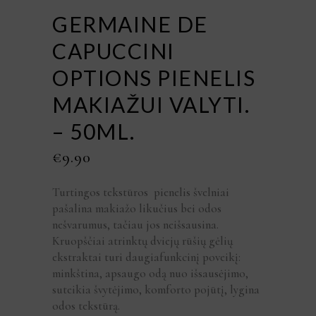
GERMAINE DE
CAPUCCINI
OPTIONS PIENELIS
MAKIAŽUI VALYTI.
– 50ML.
€
9.90
Turtingos tekstūros pienelis švelniai
pašalina makiažo likučius bei odos
nešvarumus, tačiau jos neišsausina.
Kruopščiai atrinktų dviejų rūšių gėlių
ekstraktai turi daugiafunkcinį poveikį:
minkština, apsaugo odą nuo išsausėjimo,
suteikia švytėjimo, komforto pojūtį, lygina
odos tekstūrą.