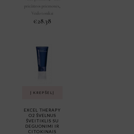
,
priežiūros priemonės
Veido tonikai
€
28.38
Į KREPŠELĮ
EXCEL THERAPY
O2 ŠVELNUS
ŠVEITIKLIS SU
DEGUONIMI IR
CITOKINAIS