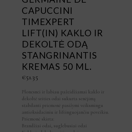
CAPUCCINI
TIMEXPERT
LIFT(IN) KAKLO IR
DEKOLTĖ ODĄ
STANGRINANTIS
KREMAS 50 ML.
€
51.35
Plonesnei ir labiau pažeidžiamai kaklo ir
dekoltė srities odai sukurta senėjimą
stabdanti priemonė pasižymi veiksmingu
antioksidaciniu ir liftinguojančiu poveikiu.
Priemonė skirta:
Brandžiai odai, suglebusiai odai