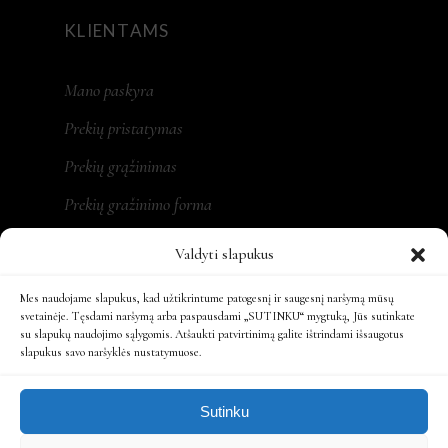
KLIENTAMS
Mano paskyra
Prekių pristatymas
Prekių grąžinimas
Prekių gražinimo forma
Valdyti slapukus
Mes naudojame slapukus, kad užtikrintume patogesnį ir saugesnį naršymą mūsų
REKVIZITAI
svetainėje. Tęsdami naršymą arba paspausdami „SUTINKU“ mygtuką, Jūs sutinkate
su slapukų naudojimo sąlygomis. Atšaukti patvirtinimą galite ištrindami išsaugotus
slapukus savo naršyklės nustatymuose.
MONA LT, MB
Įm. kodas: 305479931
Sutinku
Ats. sąsk.: LT197300010161863808