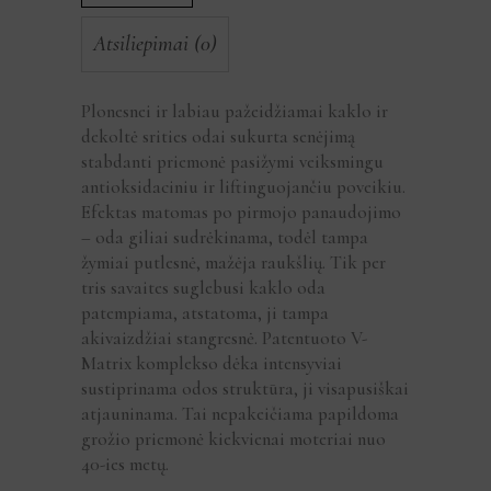
Atsiliepimai (0)
Plonesnei ir labiau pažeidžiamai kaklo ir
dekoltė srities odai sukurta senėjimą
stabdanti priemonė pasižymi veiksmingu
antioksidaciniu ir liftinguojančiu poveikiu.
Efektas matomas po pirmojo panaudojimo
– oda giliai sudrėkinama, todėl tampa
žymiai putlesnė, mažėja raukšlių. Tik per
tris savaites suglebusi kaklo oda
patempiama, atstatoma, ji tampa
akivaizdžiai stangresnė. Patentuoto V-
Matrix komplekso dėka intensyviai
sustiprinama odos struktūra, ji visapusiškai
atjauninama. Tai nepakeičiama papildoma
grožio priemonė kiekvienai moteriai nuo
40-ies metų.