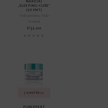
NAKČIAI
„SLEEPING-CURE”
(10 VNT)
,
Veido priežiūra
Veido
Serumai
€
51.00
Įvertinimas:
5.00
iš
5
Į KREPŠELĮ
PUREXPERT