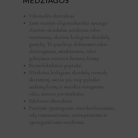
MEDŽIAGOS
Viksvuolės ekstraktas
Jame esantys oligosacharidai apsaugo
elastino skaidulas, užtikrina odos
vientisumą, skatina kolageno skaidulų
gamybą. To pasekoje didinamas odos
elastingumas, minkštumas, odos
gebėjimas atstatyti buvusią formą.
Biomolekuliniai peptidai
Užtikrina kolageno skaidulų vienodą
skersmenį, suriša jas, taip palaiko
audinių formą ir suteikia stangrumo
odai, atstato jos struktūrą.
Edelveiso ekstraktas
Pasižymi ypatingomis antioksidacinėmis,
odą raminančiomis, antiseptinėmis ir
apsaugančiomis savybėmis.