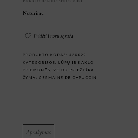
Kaklo ir dekolte srities odai
Neturime
Pridėti į norų sąrašą
PRODUKTO KODAS:
420022
KATEGORIJOS:
LŪPŲ IR KAKLO
PRIEMONĖS
,
VEIDO PRIEŽIŪRA
ŽYMA:
GERMAINE DE CAPUCCINI
Aprašymas