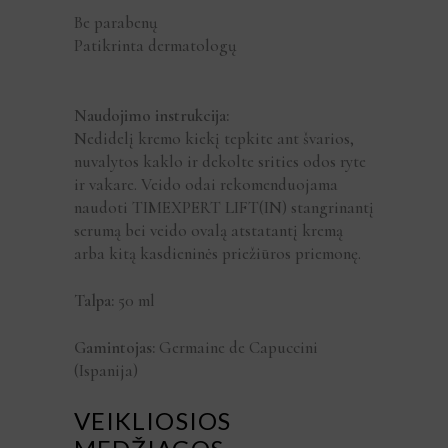
Be parabenų
Patikrinta dermatologų
Naudojimo instrukcija:
Nedidelį kremo kiekį tepkite ant švarios,
nuvalytos kaklo ir dekolte srities odos ryte
ir vakare. Veido odai rekomenduojama
naudoti TIMEXPERT LIFT(IN) stangrinantį
serumą bei veido ovalą atstatantį kremą
arba kitą kasdieninės priežiūros priemonę.
Talpa:
50 ml
Gamintojas:
Germaine de Capuccini
(Ispanija)
VEIKLIOSIOS