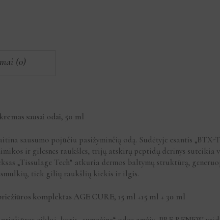
imai (0)
remas sausai odai, 50 ml
aitina sausumo pojūčiu pasižyminčią odą. Sudėtyje esantis „BTX-
ikos ir gilesnes raukšles, trijų atskirų peptidų derinys suteikia 
eksas „Tissulage Tech“ atkuria dermos baltymų struktūrą, generu
smulkių, tiek gilių raukšlių kiekis ir ilgis.
iežiūros komplektas AGE CURE, 15 ml +15 ml + 30 ml
 priežiūros ciklui, kuris „sumažina“ odos amžių. PRE RENEW veido 