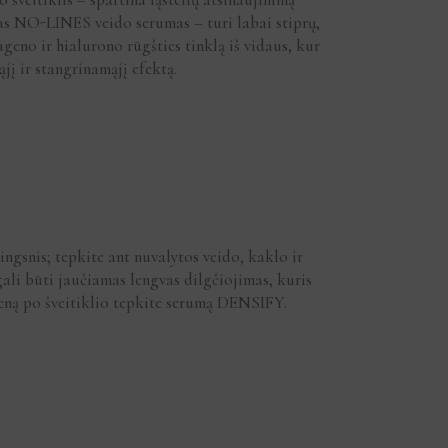
rtas NO-LINES veido serumas – turi labai stiprų,
no ir hialurono rūgšties tinklą iš vidaus, kur
jį ir stangrinamąjį efektą.
gsnis; tepkite ant nuvalytos veido, kaklo ir
gali būti jaučiamas lengvas dilgčiojimas, kuris
ieną po šveitiklio tepkite serumą DENSIFY.