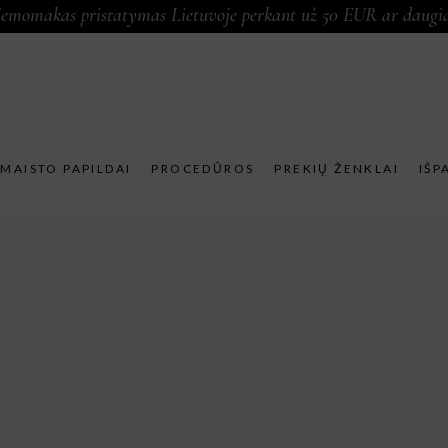
emomakas pristatymas Lietuvoje perkant už 50 EUR ar daugi
MAISTO PAPILDAI
PROCEDŪROS
PREKIŲ ŽENKLAI
IŠP