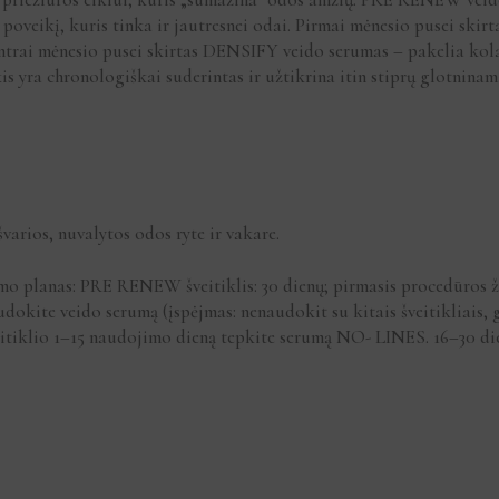
 poveikį, kuris tinka ir jautresnei odai. Pirmai mėnesio pusei ski
trai mėnesio pusei skirtas DENSIFY veido serumas – pakelia kolage
s yra chronologiškai suderintas ir užtikrina itin stiprų glotninamą
varios, nuvalytos odos ryte ir vakare.
o planas: PRE RENEW šveitiklis: 30 dienų; pirmasis procedūros žin
udokite veido serumą (įspėjmas: nenaudokit su kitais šveitikliais, 
veitiklio 1–15 naudojimo dieną tepkite serumą NO- LINES. 16–30 d