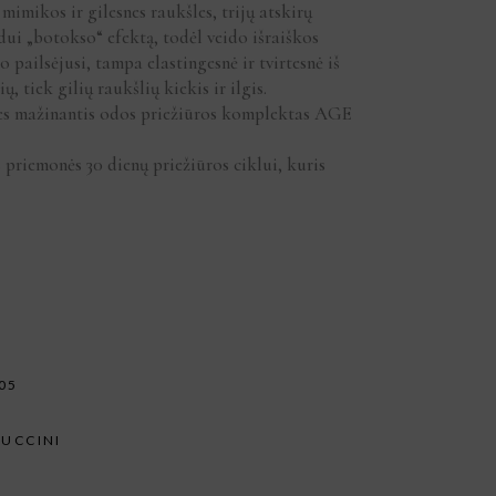
imikos ir gilesnes raukšles, trijų atskirų
dui „botokso“ efektą, todėl veido išraiškos
 pailsėjusi, tampa elastingesnė ir tvirtesnė iš
, tiek gilių raukšlių kiekis ir ilgis.
 mažinantis odos priežiūros komplektas AGE
 priemonės 30 dienų priežiūros ciklui, kuris
05
PUCCINI