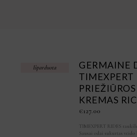
GERMAINE 
Išparduota
TIMEXPERT 
PRIEŽIŪROS
KREMAS RI
€
127.00
TIMEXPERT RIDES raukšles 
Sausai odai sukurtas veido