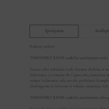
Aprašymas
Atsiliep
Rinkinį sudaro:
TIMEXPERT RIDES raukšles mažinantis veido k
Sausai odai sukurtas veido kremas drėkina ir m
išskirtinai „Germaine de Capuccini„ sumažina mim
tampa švelnesnės, oda atrodo pailsėjusi. Kompl
elastingesnė ir tvirtesnė iš vidaus, sumažėja tiek 
TIMEXPERT RIDES raukšles mažinantis odos pr
Trys viena kitą papildančios priemonės 30 dienų