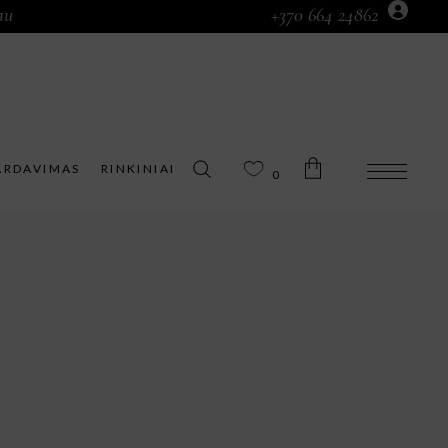
au
+370 664 24862
Prekių krepšelyje nėra.
ARDAVIMAS
RINKINIAI
0
Prekių krepšelyje nėra.