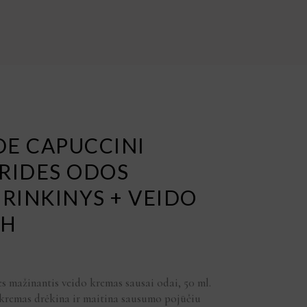
DE CAPUCCINI
RIDES ODOS
 RINKINYS + VEIDO
CH
mažinantis veido kremas sausai odai, 50 ml.
 kremas drėkina ir maitina sausumo pojūčiu