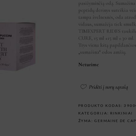
pasižyminčią odą. Sumažina m
peptidų derinys suteikia vei
tampa švelnesnės, oda atrodo
vidaus, sumažėja tiek smulkių
TIMEXPERT RIDES raukšles
CURE, 15 ml +15 ml + 30 ml.
Trys viena kitą papildančios
„sumažina“ odos amžių.
Neturime
Pridėti į norų sąrašą
PRODUKTO KODAS:
3900
KATEGORIJA:
RINKINIAI
ŽYMA:
GERMAINE DE CA