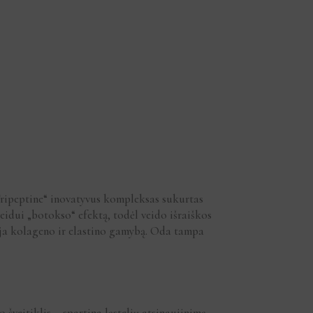
Tripeptine“ inovatyvus kompleksas sukurtas
veidui „botokso“ efektą, todėl veido išraiškos
oja kolageno ir elastino gamybą. Oda tampa
šveitiklis – spartina ląstelių atsinaujinimą