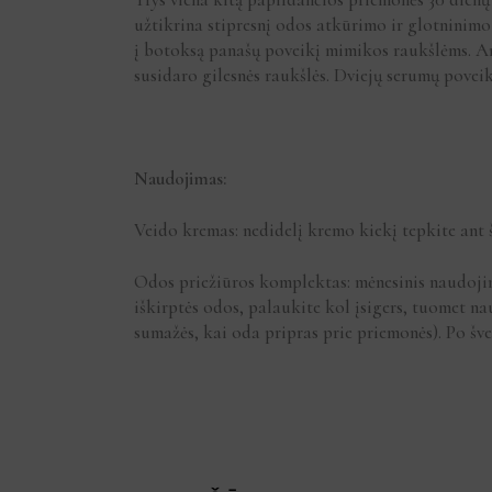
užtikrina stipresnį odos atkūrimo ir glotninimo
į botoksą panašų poveikį mimikos raukšlėms. An
susidaro gilesnės raukšlės. Dviejų serumų poveiki
Naudojimas:
Veido kremas: nedidelį kremo kiekį tepkite ant š
Odos priežiūros komplektas: mėnesinis naudojim
iškirptės odos, palaukite kol įsigers, tuomet na
sumažės, kai oda pripras prie priemonės). Po š