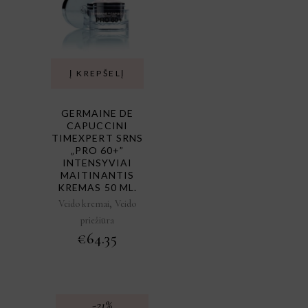
Į KREPŠELĮ
GERMAINE DE
CAPUCCINI
TIMEXPERT SRNS
„PRO 60+”
INTENSYVIAI
MAITINANTIS
KREMAS 50 ML.
,
Veido kremai
Veido
priežiūra
€
64.35
-21%