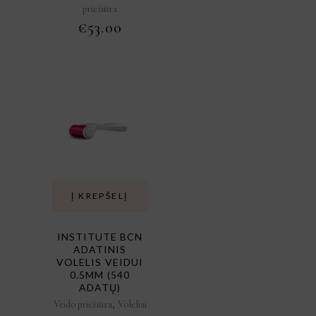
priežiūra
€
53.00
Į KREPŠELĮ
INSTITUTE BCN
ADATINIS
VOLELIS VEIDUI
0.5MM (540
ADATŲ)
,
Veido priežiūra
Voleliai