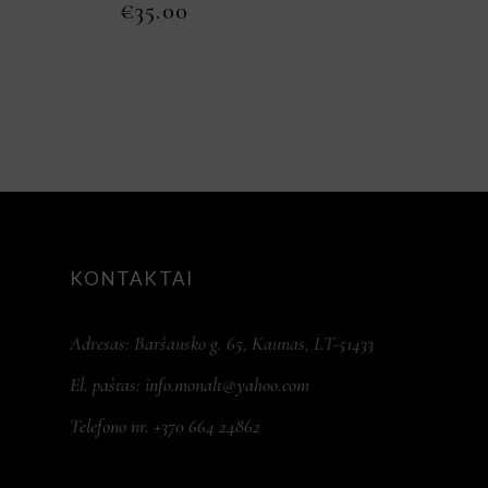
€
35.00
KONTAKTAI
Adresas: Baršausko g. 65, Kaunas, LT-51433
El. paštas:
info.monalt@yahoo.com
Telefono nr. +370 664 24862