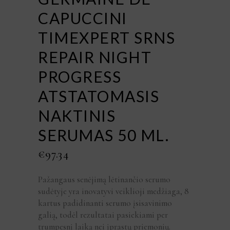
CAPUCCINI
TIMEXPERT SRNS
REPAIR NIGHT
PROGRESS
ATSTATOMASIS
NAKTINIS
SERUMAS 50 ML.
€
97.34
Pažangaus senėjimą lėtinančio serumo
sudėtyje yra inovatyvi veiklioji medžiaga, 8
kartus padidinanti serumo įsisavinimo
galią, todėl rezultatai pasiekiami per
trumpesnį laiką nei įprastų priemonių.