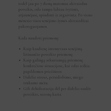
todėl jau po 7 dienų matomas akivaizdus
poveikis, oda tampa labiau švytinti,
atjaunėjusi, spindinti ir atgaivinta. Po vieno
mėnesio visos senėjimo žymės akivaizdžiai
pakoreguojamos.
Kada naudoti priemonę:
Kaip kasdienę intensyvaus senėjimą
lėtinančio poveikio priemonę.
Kaip galingą atkuriamąją priemonę
konkrečiose situacijose, kai odai reikia
papildomos priežiūros:
Didelio streso, persidirbimo, miego
trūkumo metu.
Gili dehidratacija dėl per didelio saulės
poveikio, sezonų kaita.