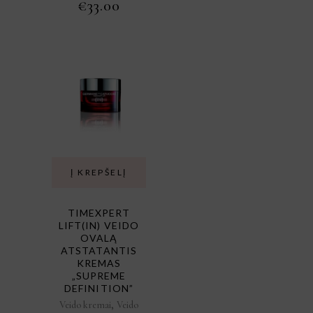
ORIGINAL
CURRENT
€
33.00
PRICE
PRICE
WAS:
IS:
€42.00.
€33.00.
Į KREPŠELĮ
TIMEXPERT
LIFT(IN) VEIDO
OVALĄ
ATSTATANTIS
KREMAS
„SUPREME
DEFINITION”
,
Veido kremai
Veido