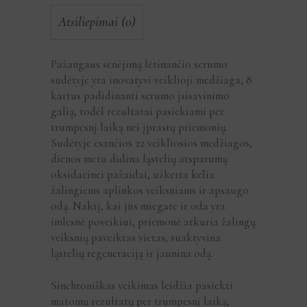
Atsiliepimai (0)
Pažangaus senėjimą lėtinančio serumo
sudėtyje yra inovatyvi veiklioji medžiaga, 8
kartus padidinanti serumo įsisavinimo
galią, todėl rezultatai pasiekiami per
trumpesnį laiką nei įprastų priemonių.
Sudėtyje esančios 22 veikliosios medžiagos,
dienos metu didina ląstelių atsparumą
oksidacinei pažaidai, užkerta kelia
žalingiems aplinkos veiksniams ir apsaugo
odą. Naktį, kai jūs miegate ir oda yra
imlesnė poveikiui, priemonė atkuria žalingų
veiksnių paveiktas vietas, suaktyvina
ląstelių regeneraciją ir jaunina odą.
Sinchroniškas veikimas leidžia pasiekti
matomų rezultatų per trumpesnį laiką,