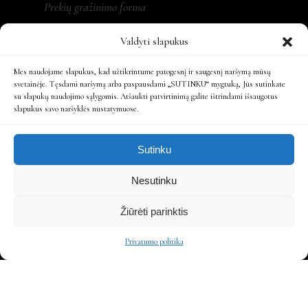
Prekių gražinimo forma
Valdyti slapukus
Mes naudojame slapukus, kad užtikrintume patogesnį ir saugesnį naršymą mūsų
REKVIZITAI
svetainėje. Tęsdami naršymą arba paspausdami „SUTINKU“ mygtuką, Jūs sutinkate
su slapukų naudojimo sąlygomis. Atšaukti patvirtinimą galite ištrindami išsaugotus
slapukus savo naršyklės nustatymuose.
MONA LT, MB
Įm. kodas: 305479931
Sutinku
Ats. sąsk.: LT197300010161863808
Nesutinku
Žiūrėti parinktis
Privatumo politika
SPRENDIMAS - IT SITECARE