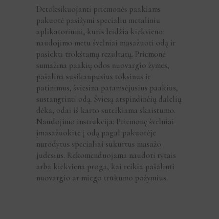
Detoksikuojanti priemonės paakiams
pakuotė pasižymi specialiu metaliniu
aplikatoriumi, kuris leidžia kiekvieno
naudojimo metu švelniai masažuoti odą ir
pasiekti trokštamų rezultatų. Priemonė
sumažina paakių odos nuovargio žymes,
pašalina susikaupusius toksinus ir
patinimus, šviesina patamsėjusius paakius,
sustangrinti odą. Šviesą atspindinčių dalelių
dėka, odai iš karto suteikiama skaistumo.
Naudojimo instrukcija: Priemonę švelniai
įmasažuokite į odą pagal pakuotėje
nurodytus specialiai sukurtus masažo
judesius. Rekomenduojama naudoti rytais
arba kiekviena proga, kai reikia pašalinti
nuovargio ar miego trūkumo požymius.