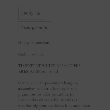
Aprašymas
Atsiliepimai (0)
Nuo 30 m. amžiaus
Rinkinį sudaro:
TIMEXPERT WHITE APSAUGINIS
KREMAS SPF20, 50 ml
Germaine de Capuccini prabangios,
aksominės tekstūros kremas skirtas
pigmentuotos odos priežiūrai. Jis
suvienodina odos spalvą, šviesina jau
esančias pigmentines dėmes ir apsaugo nuo