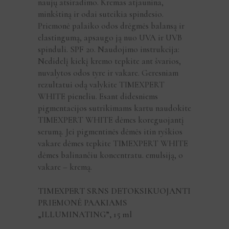
naujų atsiradimo. Kremas atjaunina,
minkštiną ir odai suteikia spindesio.
Priemonė palaiko odos drėgmės balansą ir
elastingumą, apsaugo ją nuo UVA ir UVB
spinduli. SPF 20. Naudojimo instrukcija:
Nedidelį kiekį kremo tepkite ant švarios,
nuvalytos odos tyre ir vakare. Geresniam
rezultatui odą valykite TIMEXPERT
WHITE pieneliu. Esant didesniems
pigmentacijos sutrikimams kartu naudokite
TIMEXPERT WHITE dėmes koreguojantį
serumą. Jei pigmentinės dėmės itin ryškios
vakare dėmes tepkite TIMEXPERT WHITE
dėmes balinančiu koncentratu. emulsiją, o
vakare – kremą.
TIMEXPERT SRNS DETOKSIKUOJANTI
PRIEMONĖ PAAKIAMS
„ILLUMINATING”, 15 ml