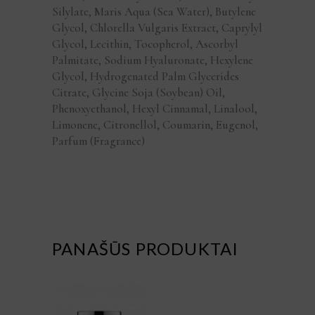
Silylate, Maris Aqua (Sea Water), Butylene
Glycol, Chlorella Vulgaris Extract, Caprylyl
Glycol, Lecithin, Tocopherol, Ascorbyl
Palmitate, Sodium Hyaluronate, Hexylene
Glycol, Hydrogenated Palm Glycerides
Citrate, Glycine Soja (Soybean) Oil,
Phenoxyethanol, Hexyl Cinnamal, Linalool,
Limonene, Citronellol, Coumarin, Eugenol,
Parfum (Fragrance)
PANAŠŪS PRODUKTAI