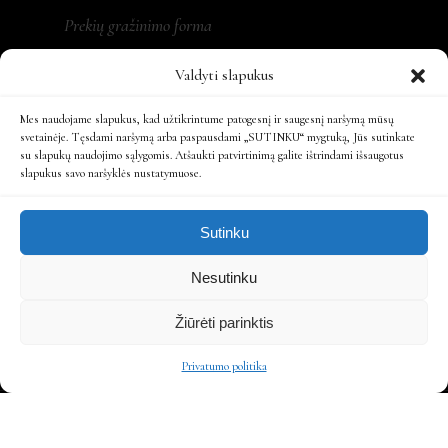
Prekių gražinimo forma
Valdyti slapukus
Mes naudojame slapukus, kad užtikrintume patogesnį ir saugesnį naršymą mūsų
REKVIZITAI
svetainėje. Tęsdami naršymą arba paspausdami „SUTINKU“ mygtuką, Jūs sutinkate
su slapukų naudojimo sąlygomis. Atšaukti patvirtinimą galite ištrindami išsaugotus
slapukus savo naršyklės nustatymuose.
MONA LT, MB
Įm. kodas: 305479931
Sutinku
Ats. sąsk.: LT197300010161863808
Nesutinku
Žiūrėti parinktis
Privatumo politika
SPRENDIMAS - IT SITECARE