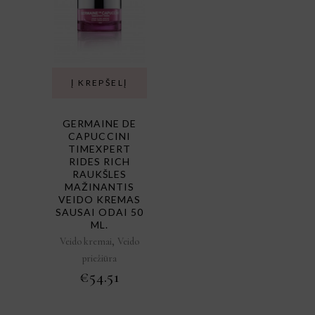
Į KREPŠELĮ
GERMAINE DE
CAPUCCINI
TIMEXPERT
RIDES RICH
RAUKŠLES
MAŽINANTIS
VEIDO KREMAS
SAUSAI ODAI 50
ML.
,
Veido kremai
Veido
priežiūra
€
54.51