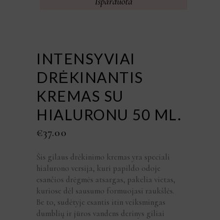
Išparduota
INTENSYVIAI
DRĖKINANTIS
KREMAS SU
HIALURONU 50 ML.
€
37.00
Šis gilaus drėkinimo kremas yra speciali
hialurono versija, kuri papildo odoje
esančios drėgmės atsargas, pakelia vietas,
kuriose dėl sausumo formuojasi raukšlės.
Be to, sudėtyje esantis itin veiksmingas
dumblių ir jūros vandens derinys giliai