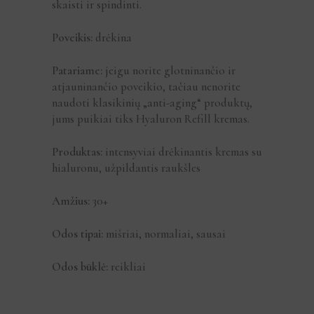
skaisti ir spindinti.
Poveikis:
drėkina
Patariame:
jeigu norite glotninančio ir
atjauninančio poveikio, tačiau nenorite
naudoti klasikinių „anti-aging“ produktų,
jums puikiai tiks Hyaluron Refill kremas.
Produktas:
intensyviai drėkinantis kremas su
hialuronu, užpildantis raukšles
Amžius:
30+
Odos tipai:
mišriai, normaliai, sausai
Odos būklė:
reikliai