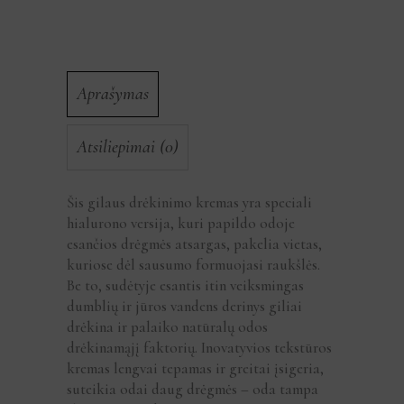
Aprašymas
Atsiliepimai (0)
Šis gilaus drėkinimo kremas yra speciali
hialurono versija, kuri papildo odoje
esančios drėgmės atsargas, pakelia vietas,
kuriose dėl sausumo formuojasi raukšlės.
Be to, sudėtyje esantis itin veiksmingas
dumblių ir jūros vandens derinys giliai
drėkina ir palaiko natūralų odos
drėkinamąjį faktorių. Inovatyvios tekstūros
kremas lengvai tepamas ir greitai įsigeria,
suteikia odai daug drėgmės – oda tampa