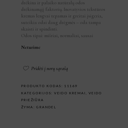
drėkina ir palaiko natūralų odos
drėkinamąjį faktorių. Inovatyvios tekstūros
kremas lengvai tepamas ir greitai įsigeria,
suteikia odai daug drėgmės – oda tampa
skaisti ir spindinti.
Odos tipai: mišriai, normaliai, sausai
Neturime
Pridėti į norų sąrašą
PRODUKTO KODAS:
11169
KATEGORIJOS:
VEIDO KREMAI
,
VEIDO
PRIEŽIŪRA
ŽYMA:
GRANDEL