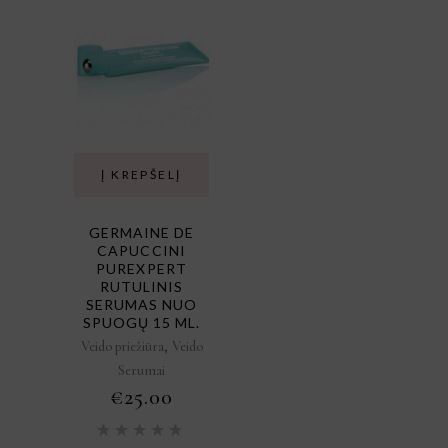
Į KREPŠELĮ
GERMAINE DE
CAPUCCINI
PUREXPERT
RUTULINIS
SERUMAS NUO
SPUOGŲ 15 ML.
,
Veido priežiūra
Veido
Serumai
€
25.00
Įvertinimas:
5.00
iš