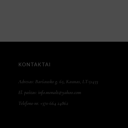
5
KONTAKTAI
Adresas: Baršausko g. 65, Kaunas, LT-51433
El. paštas:
info.monalt@yahoo.com
Telefono nr. +370 664 24862