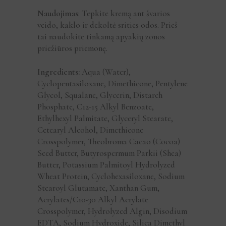
Naudojimas
: Tepkite kremą ant švarios
veido, kaklo ir dekoltė srities odos. Prieš
tai naudokite tinkamą apyakių zonos
priežiūros priemonę.
Ingredients:
Aqua (Water),
Cyclopentasiloxane, Dimethicone, Pentylene
Glycol, Squalane, Glycerin, Distarch
Phosphate, C12-15 Alkyl Benzoate,
Ethylhexyl Palmitate, Glyceryl Stearate,
Cetearyl Alcohol, Dimethicone
Crosspolymer, Theobroma Cacao (Cocoa)
Seed Butter, Butyrospermum Parkii (Shea)
Butter, Potassium Palmitoyl Hydrolyzed
Wheat Protein, Cyclohexasiloxane, Sodium
Stearoyl Glutamate, Xanthan Gum,
Acrylates/C10-30 Alkyl Acrylate
Crosspolymer, Hydrolyzed Algin, Disodium
EDTA, Sodium Hydroxide, Silica Dimethyl