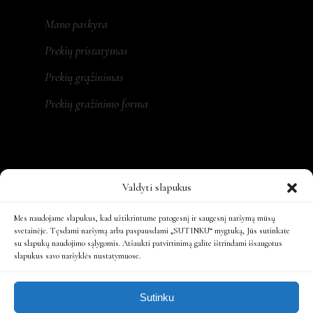
Mano paskyra
Prekių pristatymas
Prekių grąžinimas
Prekių gražinimo forma
REKVIZITAI
Valdyti slapukus
MONA LT, MB
Mes naudojame slapukus, kad užtikrintume patogesnį ir saugesnį naršymą mūsų
svetainėje. Tęsdami naršymą arba paspausdami „SUTINKU“ mygtuką, Jūs sutinkate
Įm. kodas: 305479931
su slapukų naudojimo sąlygomis. Atšaukti patvirtinimą galite ištrindami išsaugotus
slapukus savo naršyklės nustatymuose.
Ats. sąsk.: LT197300010161863808
Sutinku