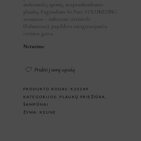
maksimalią apimtį, neapsunkindamas
plaukų. Pagrindinis So Pure VOLUMIZING
aromatas – imbierinė citrinžolė
(Palmarosa), papildyta energizuojančia
citrinos gaiva.
Neturime
Pridėti į norų sąrašą
PRODUKTO KODAS:
K23249
KATEGORIJOS:
PLAUKŲ PRIEŽIŪRA
,
ŠAMPŪNAI
ŽYMA:
KEUNE