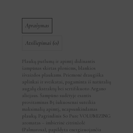
Aprašymas
Atsiliepimai (0)
Plaukų putlumą ir apimtį didinantis
šampūnas skirtas ploniems, blankios
išvaizdos plaukams. Priemonė draugiška
aplinkai ir sveikatai, pagaminta iš natūralių
augalų ekstraktų bei sertifikuoto Argano
aliejaus. Šampūno sudėtyje esantis
provitaminas B5 šukuosenai suteikia
maksimalią apimtį, neapsunkindamas
plaukų. Pagrindinis So Pure VOLUMIZING
aromatas – imbierinė citrinžolė
(Palmarosa), papildyta energizuojančia