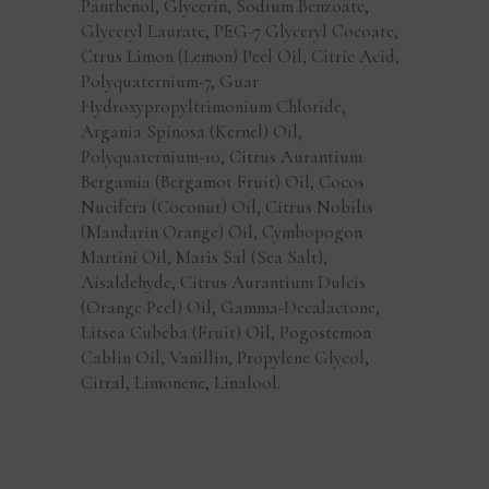
Panthenol, Glycerin, Sodium Benzoate,
Glyceryl Laurate, PEG-7 Glyceryl Cocoate,
Ctrus Limon (Lemon) Peel Oil, Citric Acid,
Polyquaternium-7, Guar
Hydroxypropyltrimonium Chloride,
Argania Spinosa (Kernel) Oil,
Polyquaternium-10, Citrus Aurantium
Bergamia (Bergamot Fruit) Oil, Cocos
Nucifera (Coconut) Oil, Citrus Nobilis
(Mandarin Orange) Oil, Cymbopogon
Martini Oil, Maris Sal (Sea Salt),
Aisaldehyde, Citrus Aurantium Dulcis
(Orange Peel) Oil, Gamma-Decalactone,
Litsea Cubeba (Fruit) Oil, Pogostemon
Cablin Oil, Vanillin, Propylene Glycol,
Citral, Limonene, Linalool.