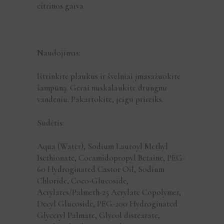
citrinos gaiva.
Naudojimas:
Ištrinkite plaukus ir švelniai įmasažuokite
šampūną. Gerai nuskalaukite drungnu
vandeniu. Pakartokite, jeigu prireiks.
Sudėtis:
Aqua (Water), Sodium Lauroyl Methyl
Isethionate, Cocamidopropyl Betaine, PEG-
60 Hydroginated Castor Oil, Sodium
Chloride, Coco-Glucoside,
Acrylates/Palmeth-25 Acrylate Copolymer,
Decyl Glucoside, PEG-200 Hydroginated
Glyceryl Palmate, Glycol distearate,