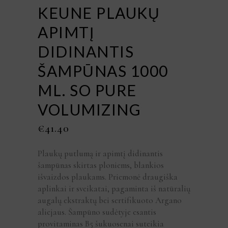
KEUNE PLAUKŲ
APIMTĮ
DIDINANTIS
ŠAMPŪNAS 1000
ML. SO PURE
VOLUMIZING
€
41.40
Plaukų putlumą ir apimtį didinantis
šampūnas skirtas ploniems, blankios
išvaizdos plaukams. Priemonė draugiška
aplinkai ir sveikatai, pagaminta iš natūralių
augalų ekstraktų bei sertifikuoto Argano
aliejaus. Šampūno sudėtyje esantis
provitaminas B5 šukuosenai suteikia