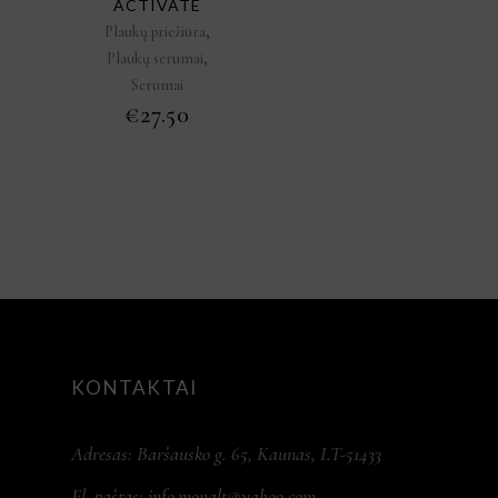
ACTIVATE
,
Plaukų priežiūra
,
Plaukų serumai
Serumai
€
27.50
KONTAKTAI
Adresas: Baršausko g. 65, Kaunas, LT-51433
El. paštas:
info.monalt@yahoo.com