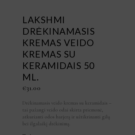
LAKSHMI
DRĖKINAMASIS
KREMAS VEIDO
KREMAS SU
KERAMIDAIS 50
ML.
€
31.00
Drėkinamasis veido kremas su keramidais –
tai pažangi veido odai skirta priemonė,
atkurianti odos barjerą ir užtikrinanti gilų
bei ilgalaikį drėkinimą.