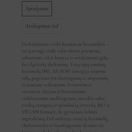
Aprašymas
Atsiliepimai (0)
Drėkinamasis veido kremas su keramidais –
tai pažangi veido odai skirta priemonė,
atkurianti odos barjerą ir užtikrinanti gilų
bei ilgalaikį drėkinimą. Trijų tipų esminių
keramidų (NP, AP, EOP) sinergija stiprina
odą, pagerina jos elastingumą ir atsparumą
išoriniams veiksniams. Praturtintas
eteriniais aliejais ir botaninėmis
veikliosiomis medžiagomis, suteikia odai
sveiką, stangrią ir spindinčią išvaizdą. BIO ir
VEGAN formulė, be gyvulinės kilmės
ingredientų. Dėl sudėtyje esančių keramidų,
cholesterolio ir fitosfingozino derinio šis