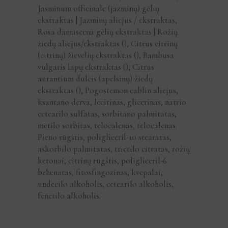
Jasminum officinale (jazminų) gėlių
ekstraktas | Jazminų aliejus / ekstraktas,
Rosa damascena gėlių ekstraktas | Rožių
žiedų aliejus/ekstraktas (), Citrus citrinų
(citrinų) žievelių ekstraktas (), Bambusa
vulgaris lapų ekstraktas (), Citrus
aurantium dulcis (apelsinų) žiedų
ekstraktas (), Pogostemon cablin aliejus,
ksantano derva, lecitinas, glicerinas, natrio
cetearilo sulfatas, sorbitano palmitatas,
metilo sorbitas, telocalenas, telocalenas.
Pieno rūgštis, poligliceril-10 stearatas,
askorbilo palmitatas, trietilo citratas, rožių
ketonai, citrinų rūgštis, poligliceril-6
behenatas, fitosfingozinas, kvepalai,
undecilo alkoholis, cetearilo alkoholis,
fenetilo alkoholis.