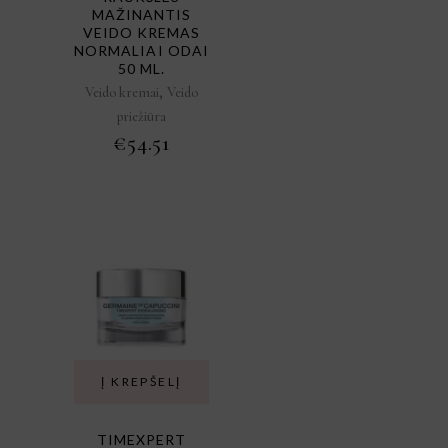
MAŽINANTIS
VEIDO KREMAS
NORMALIAI ODAI
50 ML.
,
Veido kremai
Veido
priežiūra
€
54.51
Į KREPŠELĮ
TIMEXPERT