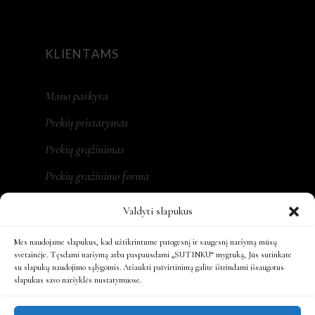
KLIENTAMS
Mano paskyra
Prekių pristatymas
Prekių grąžinimas
Prekių gražinimo forma
Valdyti slapukus
Mes naudojame slapukus, kad užtikrintume patogesnį ir saugesnį naršymą mūsų
REKVIZITAI
svetainėje. Tęsdami naršymą arba paspausdami „SUTINKU“ mygtuką, Jūs sutinkate
su slapukų naudojimo sąlygomis. Atšaukti patvirtinimą galite ištrindami išsaugotus
slapukus savo naršyklės nustatymuose.
MONA LT, MB