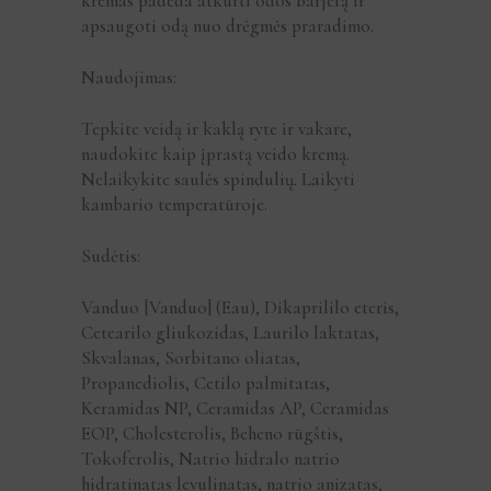
kremas padeda atkurti odos barjerą ir
apsaugoti odą nuo drėgmės praradimo.
Naudojimas:
Tepkite veidą ir kaklą ryte ir vakare,
naudokite kaip įprastą veido kremą.
Nelaikykite saulės spindulių. Laikyti
kambario temperatūroje.
Sudėtis:
Vanduo [Vanduo] (Eau), Dikaprililo eteris,
Cetearilo gliukozidas, Laurilo laktatas,
Skvalanas, Sorbitano oliatas,
Propanediolis, Cetilo palmitatas,
Keramidas NP, Ceramidas AP, Ceramidas
EOP, Cholesterolis, Beheno rūgštis,
Tokoferolis, Natrio hidralo natrio
hidratinatas levulinatas, natrio anizatas,