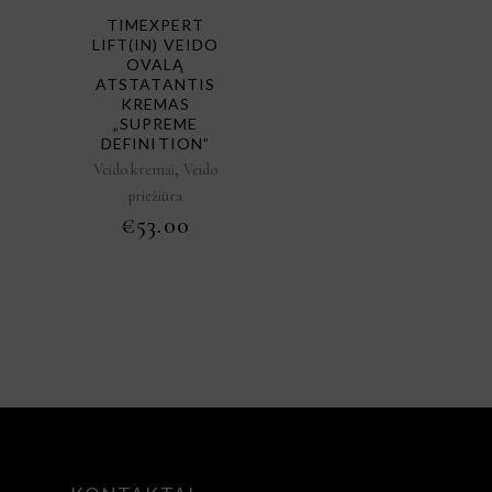
TIMEXPERT
LIFT(IN) VEIDO
OVALĄ
ATSTATANTIS
KREMAS
„SUPREME
DEFINITION”
,
Veido kremai
Veido
priežiūra
€
53.00