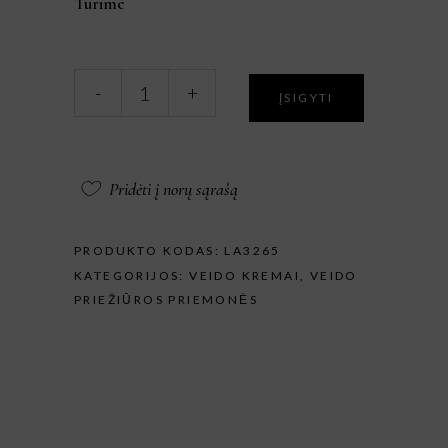
Turime
Lakshmi
-
+
ĮSIGYTI
Drėkinamasis
kremas
Veido
kremas
Pridėti į norų sąrašą
su
keramidais
50
PRODUKTO KODAS:
LA3265
ml.
KATEGORIJOS:
VEIDO KREMAI
,
VEIDO
kiekis
PRIEŽIŪROS PRIEMONĖS