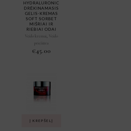
HYDRALURONIC
DRĖKINAMASIS
GELIS-KREMAS
SOFT SORBET
MIŠRIAI IR
RIEBIAI ODAI
,
Veido kremai
Veido
priežiūra
€
45.00
Į KREPŠELĮ