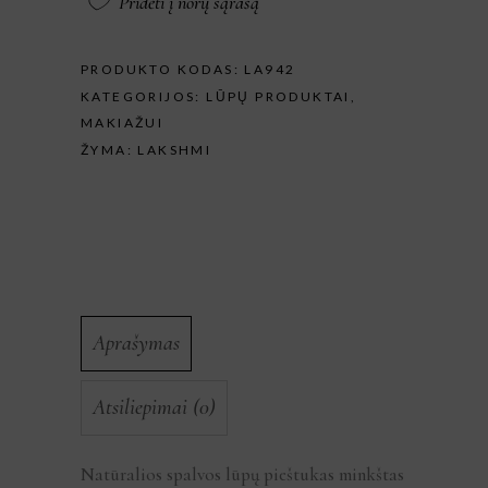
Pridėti į norų sąrašą
PRODUKTO KODAS:
LA942
KATEGORIJOS:
LŪPŲ PRODUKTAI
,
MAKIAŽUI
ŽYMA:
LAKSHMI
Aprašymas
Atsiliepimai (0)
Natūralios spalvos lūpų pieštukas minkštas