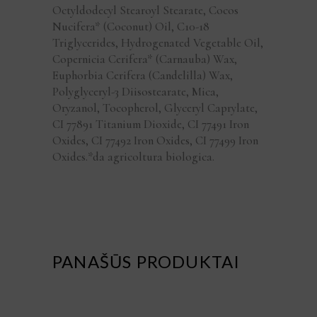
Octyldodecyl Stearoyl Stearate, Cocos
Nucifera* (Coconut) Oil, C10-18
Triglycerides, Hydrogenated Vegetable Oil,
Copernicia Cerifera* (Carnauba) Wax,
Euphorbia Cerifera (Candelilla) Wax,
Polyglyceryl-3 Diisostearate, Mica,
Oryzanol, Tocopherol, Glyceryl Caprylate,
CI 77891 Titanium Dioxide, CI 77491 Iron
Oxides, CI 77492 Iron Oxides, CI 77499 Iron
Oxides.*da agricoltura biologica.
PANAŠŪS PRODUKTAI