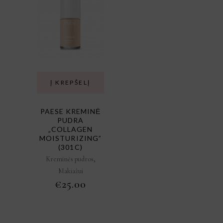
Į KREPŠELĮ
PAESE KREMINĖ
PUDRA
„COLLAGEN
MOISTURIZING”
(301C)
,
Kreminės pudros
Makiažui
€
25.00