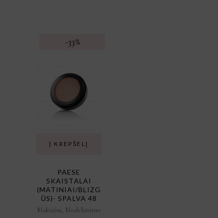
PRICE
PRICE
WAS:
IS:
€15.00.
€10.00.
-33%
Į KREPŠELĮ
PAESE
SKAISTALAI
(MATINIAI/BLIZG
ŪS)- SPALVA 48
,
Makiažui
Modeliavimo