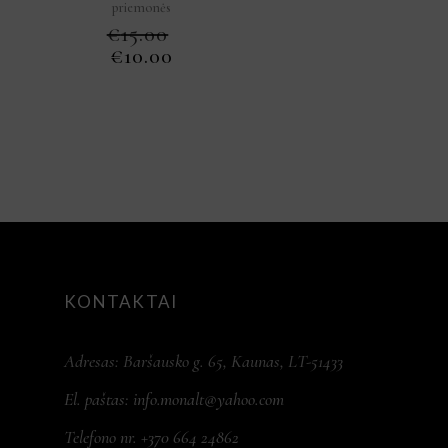
priemonės
€
15.00
ORIGINAL
CURRENT
€
10.00
PRICE
PRICE
WAS:
IS:
€15.00.
€10.00.
KONTAKTAI
Adresas: Baršausko g. 65, Kaunas, LT-51433
El. paštas:
info.monalt@yahoo.com
Telefono nr. +370 664 24862