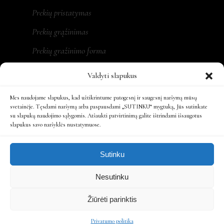
Prekių pristatymas
Prekių grąžinimas
Prekių gražinimo forma
Valdyti slapukus
Mes naudojame slapukus, kad užtikrintume patogesnį ir saugesnį naršymą mūsų
REKVIZITAI
svetainėje. Tęsdami naršymą arba paspausdami „SUTINKU“ mygtuką, Jūs sutinkate
su slapukų naudojimo sąlygomis. Atšaukti patvirtinimą galite ištrindami išsaugotus
slapukus savo naršyklės nustatymuose.
MONA LT, MB
Įm. kodas: 305479931
Sutinku
Ats. sąsk.: LT197300010161863808
Nesutinku
Žiūrėti parinktis
Privatumo politika