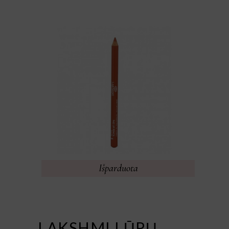
Išparduota
LAKSHMI LŪPŲ