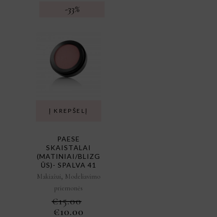
-33%
Į KREPŠELĮ
PAESE
SKAISTALAI
(MATINIAI/BLIZG
ŪS)- SPALVA 41
,
Makiažui
Modeliavimo
priemonės
€
15.00
ORIGINAL
CURRENT
€
10.00