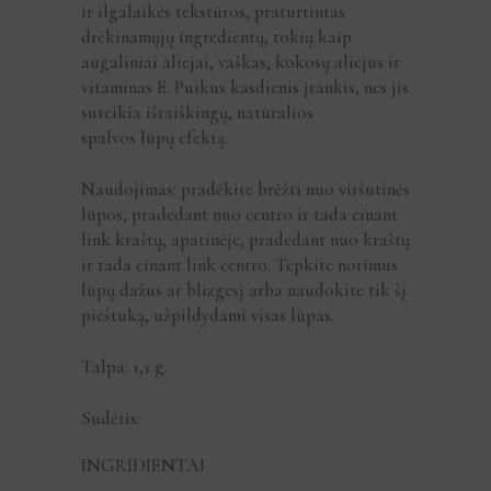
ir ilgalaikės tekstūros, praturtintas
drėkinamųjų ingredientų, tokių kaip
augaliniai aliejai, vaškas, kokosų aliejus ir
vitaminas E. Puikus kasdienis įrankis, nes jis
suteikia išraiškingų, natūralios
spalvos lūpų efektą.
Naudojimas: pradėkite brėžti nuo viršutinės
lūpos, pradedant nuo centro ir tada einant
link kraštų, apatinėje, pradedant nuo kraštų
ir tada einant link centro. Tepkite norimus
lūpų dažus ar blizgesį arba naudokite tik šį
pieštuką, užpildydami visas lūpas.
Talpa: 1,1 g.
Sudėtis:
INGRIDIENTAI