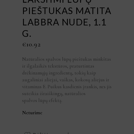
PIEŠTUKAS MATITA
LABBRA NUDE, 1.1
G.
€
10.92
Natūralios spalvos lūpų pieštukas minkštas
ir ilgalaikės tekstūros, praturtintas
drėkinamųjų ingredientų, tokių kaip
augaliniai aliejai, vaškas, kokosų aliejus ir
vitaminas E. Puikus kasdienis įrankis, nes jis
suteikia išraiškingų, natūralios
spalvos lūpų efektą.
Neturime