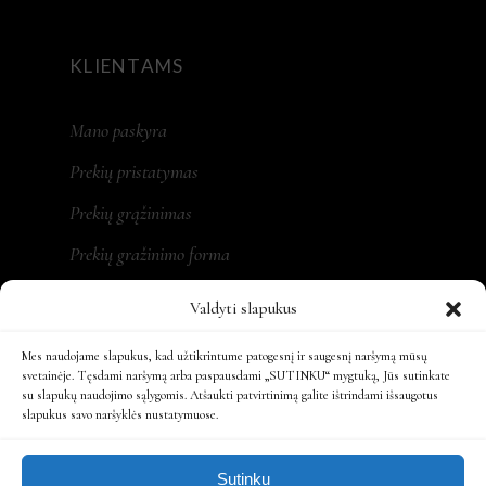
KLIENTAMS
Mano paskyra
Prekių pristatymas
Prekių grąžinimas
Prekių gražinimo forma
Valdyti slapukus
Mes naudojame slapukus, kad užtikrintume patogesnį ir saugesnį naršymą mūsų
REKVIZITAI
svetainėje. Tęsdami naršymą arba paspausdami „SUTINKU“ mygtuką, Jūs sutinkate
su slapukų naudojimo sąlygomis. Atšaukti patvirtinimą galite ištrindami išsaugotus
slapukus savo naršyklės nustatymuose.
MONA LT, MB
Įm. kodas: 305479931
Sutinku