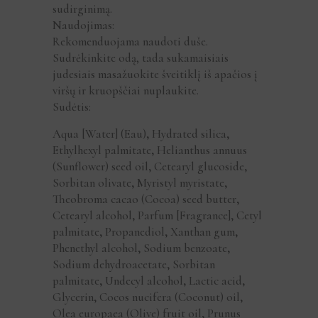
sudirginimą.
Naudojimas:
Rekomenduojama naudoti duše.
Sudrėkinkite odą, tada sukamaisiais
judesiais masažuokite šveitiklį iš apačios į
viršų ir kruopščiai nuplaukite.
Sudėtis:
Aqua [Water] (Eau)
,
Hydrated silica
,
Ethylhexyl palmitate
,
Helianthus annuus
(Sunflower) seed oil
,
Cetearyl glucoside
,
Sorbitan olivate
,
Myristyl myristate
,
Theobroma cacao (Cocoa) seed butter
,
Cetearyl alcohol
,
Parfum [Fragrance]
,
Cetyl
palmitate
,
Propanediol
,
Xanthan gum
,
Phenethyl alcohol
,
Sodium benzoate
,
Sodium dehydroacetate
,
Sorbitan
palmitate
,
Undecyl alcohol
,
Lactic acid
,
Glycerin
,
Cocos nucifera (Coconut) oil
,
Olea europaea (Olive) fruit oil
,
Prunus