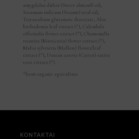
amygdalus dulcis (Sweet almond) oil
,
Sesamum indicum (Sesame) seed oil
,
Tetrasodium glutamate diacetate
,
Aloe
barbadensis leaf extract (*)
,
Calendula
officinalis flower extract (*)
,
Chamomilla
recutita (Matricaria) flower extract (*)
,
Malva sylvestris (Mallow) flower/leaf
extract (*)
,
Daucus carota (Carrot) sativa
root extract (*).
*from organic agriculture
KONTAKTAI