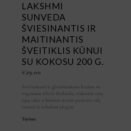
LAKSHMI
SUNVEDA
ŠVIESINANTIS IR
MAITINANTIS
ŠVEITIKLIS KŪNUI
SU KOKOSU 200 G.
€
29.00
Šveičiamasis ir glotninamasis kremas su
organiniu silicio dioksidu, tinkantis visų
tipų odai ir būtinas norint paruošti odą
vasarai ir tobulam įdegiui.
Turime