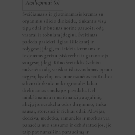
Atsiliepimai (0)
Šveičiamasis ir glotninamasis kremas su
organiniu silicio dioksidu, tinkantis visų
tipų odai ir būtinas norint paruošti odą
vasarai ir tobulam įdegiui. Šveitimas
padeda pasiekti ilgiau išliekantį ir
tolygesnį įdegį, tai leidžia kremams ir
losjonams geriau įsiskverbti ir garantuoja
saugesnį įdegį. Kūno šveitiklis švelniai
nušveičia odą, visiškai išlaisvindamas ją nuo
negyvų ląstelių, nes jame esančios natūralios
silicio dioksido mikrogranulės labai
drėkinamos emulsijos pavidalu. Dėl
minkštinančių ir maitinančių augalinių
aliejų jis nesukelia odos dirginimo, tinka
sausai, storesnei ir riebiai odai. Alavijas,
dedešva, medetka, ramunėlės ir morkos yra
panacėja nuo sausumo ir dehidratacijos, jie
taip pat numalšina paraudimą ir