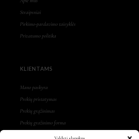
Apie mus
Straipsniai
Pirkimo-pardavimo taisyklės
Privatumo politika
KLIENTAMS
Mano paskyra
Prekių pristatymas
Prekių grąžinimas
Prekių gražinimo forma
Valdyti slapukus