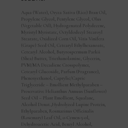
Aqua (Water), Oryza Sativa (Rice) Bran Oil,
Propylene Glycol, Pentylene Glycol, Olus
(Vegetable Oil), Hydrogenated Polydecene,
Myristyl Myristate, Octyldodecyl Stearoyl
Stearate, Oxidized Corn Oil, Vitis Vinifera
(Grape) Seed Oil, Cetearyl Ethylhexanoate,
Cetearyl Alcohol, Butyrospermum Parkii
(Shea) Butter, Triethanolamine, Glycerin,
PVM/MA Decadiene Crosspolymer,
Cetearyl Glucoside, Parfum (Fragrance),
Phenoxyethanol, Caprylic/Capric
Triglyceride – Emollient Methylparaben –
Preservative Helianthus Annuus (Sunflower)
Seed Oil – Plant Emollient, Squalane,
Alcohol Denat.,Hydrolyzed Lupine Protein,
Ethylparaben, Rosmarinus Officinalis
(Rosemary) Leaf Oil, o-Cymen-5-ol,
Dehydroacetic Acid, Benzyl Alcohol,