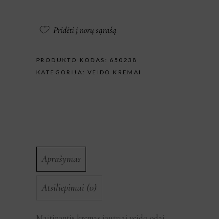
Pridėti į norų sąrašą
PRODUKTO KODAS:
650238
KATEGORIJA:
VEIDO KREMAI
Aprašymas
Atsiliepimai (0)
Maitinantis kremas jautriai veido odai