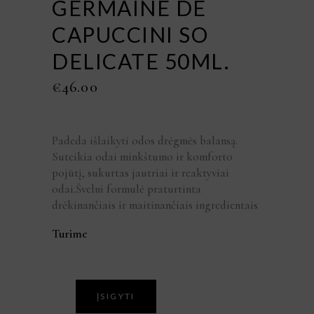
GERMAINE DE
CAPUCCINI SO
DELICATE 50ML.
€
46.00
Padeda išlaikyti odos drėgmės balansą.
Suteikia odai minkštumo ir komforto
pojūtį, sukurtas jautriai ir reaktyviai
odai.Švelni formulė praturtinta
drėkinančiais ir maitinančiais ingredientais
Turime
ĮSIGYTI