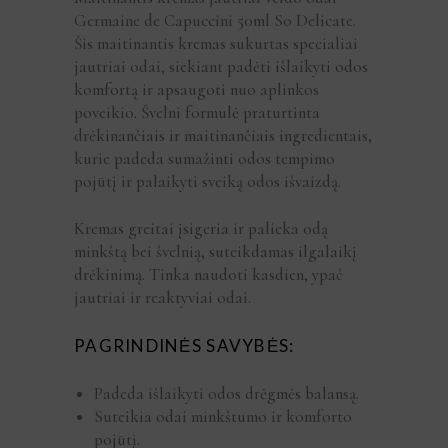
Germaine de Capuccini 50ml So Delicate.
Šis maitinantis kremas sukurtas specialiai
jautriai odai, siekiant padėti išlaikyti odos
komfortą ir apsaugoti nuo aplinkos
poveikio. Švelni formulė praturtinta
drėkinančiais ir maitinančiais ingredientais,
kurie padeda sumažinti odos tempimo
pojūtį ir palaikyti sveiką odos išvaizdą.
Kremas greitai įsigeria ir palieka odą
minkštą bei švelnią, suteikdamas ilgalaikį
drėkinimą. Tinka naudoti kasdien, ypač
jautriai ir reaktyviai odai.
PAGRINDINĖS SAVYBĖS:
Padeda išlaikyti odos drėgmės balansą.
Suteikia odai minkštumo ir komforto
pojūtį.