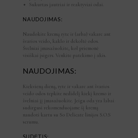
Sukurtas jautriai ir reaktyviai odai.
NAUDOJIMAS:
Naudokite kremą ryte ir (arba) vakare ant
švarios veido, kaklo ir dekoltė odos.
Švelniai įmasažuokite, kol priemonė
visiškai įsigers. Venkite patekimo į akis.
NAUDOJIMAS:
Kiekvieną dieną, ryte ir vakare ant švarios
veido odos tepkite nedidelį kiekį kremo ir
švelniai jį įmasažuokite. Jeigu oda yra labai
sudirgusi rekomenduojame šį kremą
naudoti kartu su So Delicate linijos S.O.S
serumu.
SUDĖTIS: