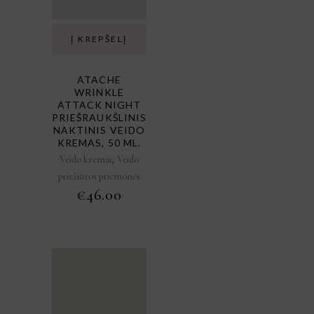
Į KREPŠELĮ
ATACHE
WRINKLE
ATTACK NIGHT
PRIEŠRAUKŠLINIS
NAKTINIS VEIDO
KREMAS, 50 ML.
,
Veido kremai
Veido
priežiūros priemonės
€
46.00