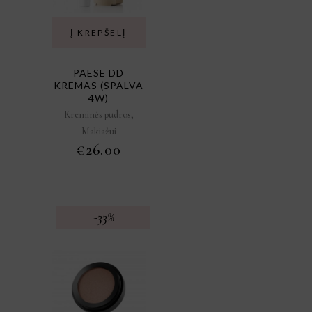
Į KREPŠELĮ
PAESE DD
KREMAS (SPALVA
4W)
,
Kreminės pudros
Makiažui
€
26.00
-33%