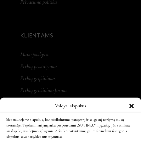
Privatumo politika
KLIENTAMS
Mano paskyra
Prekių pristatymas
Prekių grąžinimas
Prekių gražinimo forma
Valdyti slapukus
Mes naudojame slapukus, kad užtikrintume patogesnį ir saugesnį naršymą mūsų
REKVIZITAI
svetainėje. Tęsdami naršymą arba paspausdami „SUTINKU“ mygtuką, Jūs sutinkate
su slapukų naudojimo sąlygomis. Atšaukti patvirtinimą galite ištrindami išsaugotus
slapukus savo naršyklės nustatymuose.