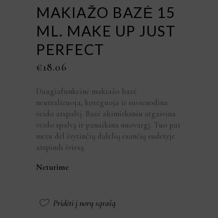
MAKIAŽO BAZĖ 15
ML. MAKE UP JUST
PERFECT
€
18.06
Daugiafunkcinė makiažo bazė
neutralizuoja, koreguoja ir suvienodina
veido atspalvį. Bazė akimirksniu atgaivina
veido spalvą ir panaikina nuovargį. Tuo pat
metu dėl švytinčių dalelių esančių sudėtyje
atspindi šviesą.
Neturime
Pridėti į norų sąrašą