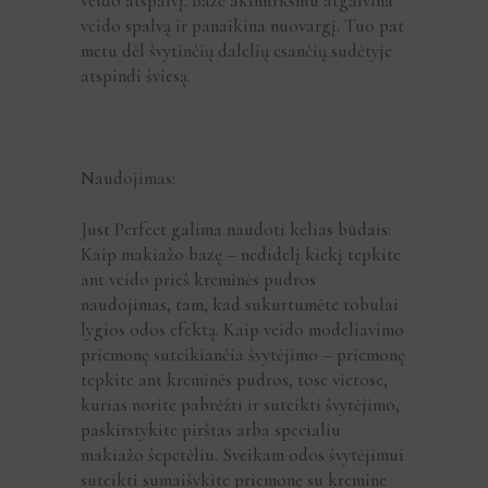
veido atspalvį. Bazė akimirksniu atgaivina
veido spalvą ir panaikina nuovargį. Tuo pat
metu dėl švytinčių dalelių esančių sudėtyje
atspindi šviesą.
Naudojimas:
Just Perfect galima naudoti kelias būdais:
Kaip makiažo bazę – nedidelį kiekį tepkite
ant veido prieš kreminės pudros
naudojimas, tam, kad sukurtumėte tobulai
lygios odos efektą. Kaip veido modeliavimo
priemonę suteikiančia švytėjimo – priemonę
tepkite ant kreminės pudros, tose vietose,
kurias norite pabrėžti ir suteikti švytėjimo,
paskirstykite pirštas arba specialiu
makiažo šepetėliu. Sveikam odos švytėjimui
suteikti sumaišykite priemonę su kremine