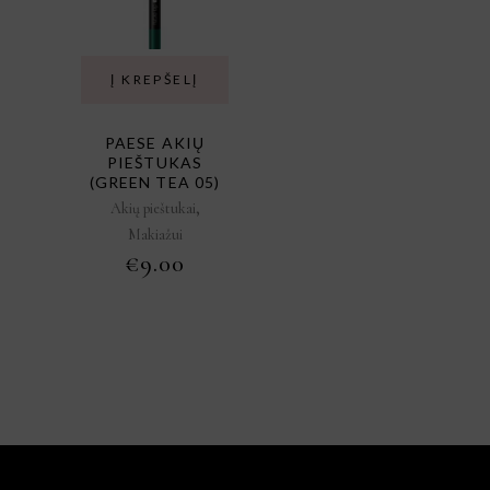
Į KREPŠELĮ
PAESE AKIŲ
PIEŠTUKAS
(GREEN TEA 05)
,
Akių pieštukai
Makiažui
€
9.00