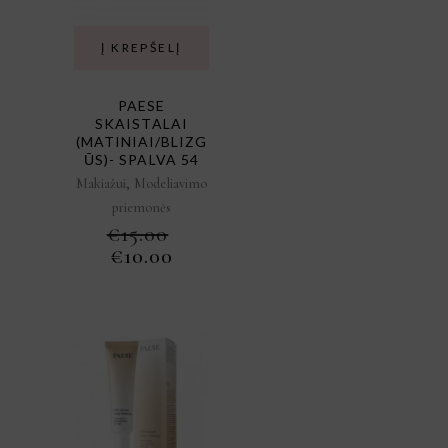
Į KREPŠELĮ
PAESE
SKAISTALAI
(MATINIAI/BLIZG
ŪS)- SPALVA 54
,
Makiažui
Modeliavimo
priemonės
€
15.00
ORIGINAL
CURRENT
€
10.00
PRICE
PRICE
WAS:
IS:
€15.00.
€10.00.