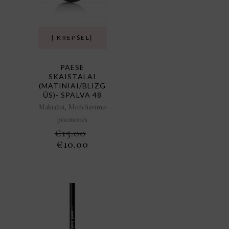
Į KREPŠELĮ
PAESE
SKAISTALAI
(MATINIAI/BLIZG
ŪS)- SPALVA 48
,
Makiažui
Modeliavimo
priemonės
€
15.00
ORIGINAL
CURRENT
€
10.00
PRICE
PRICE
WAS:
IS:
€15.00.
€10.00.