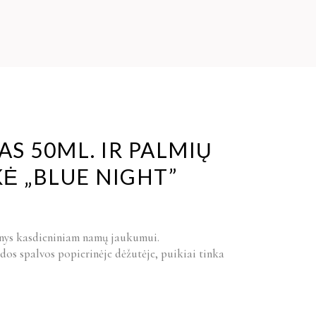
S 50ML. IR PALMIŲ
Ė „BLUE NIGHT”
nys kasdieniniam namų jaukumui.
os spalvos popierinėje dėžutėje, puikiai tinka