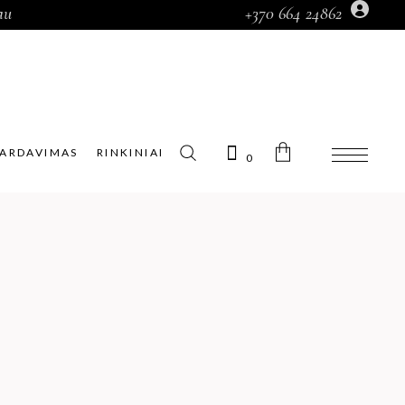
au
+370 664 24862
Prekių krepšelyje nėra.
PARDAVIMAS
RINKINIAI
0
Prekių krepšelyje nėra.