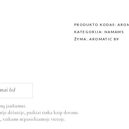
PRODUKTO KODAS:
ARO
KATEGORIJA:
NAMAMS
ŽYMA:
AROMATIC 89
imai (0)
amų jaukumui.
je dėžutėje, puikiai tinka kaip dovana.
ų, vaikams nepasiekiamoje vietoje.