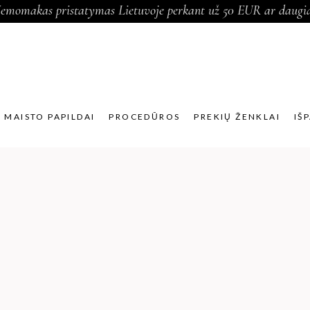
emomakas pristatymas Lietuvoje perkant už 50 EUR ar daugi
MAISTO PAPILDAI
PROCEDŪROS
PREKIŲ ŽENKLAI
IŠ