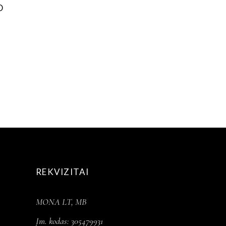
D
tinimas:
REKVIZITAI
MONA LT, MB
Įm. kodas: 305479931