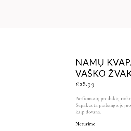
NAMŲ KVAPA
VAŠKO ŽVAK
€
28.99
Parfumuotų produktų rinki
Supakuota prabangioje juod
kaip dovana.
Neturime