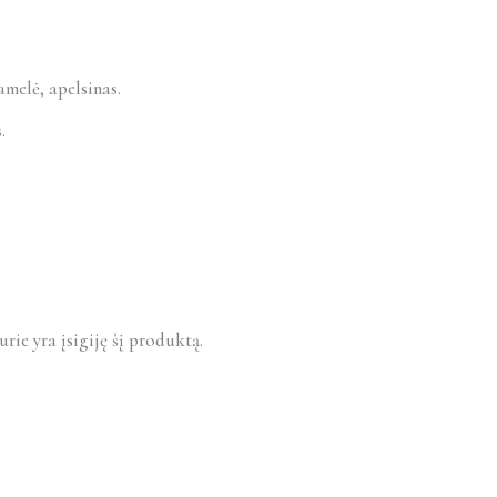
amelė, apelsinas.
.
urie yra įsigiję šį produktą.