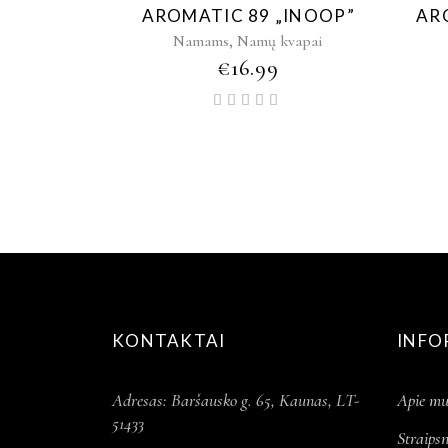
AROMATIC 89 „INOOP”
ARO
,
Namams
Namų kvapai
€
16.99
Įvertinimas:
5.00
iš 5
KONTAKTAI
INFO
Adresas: Baršausko g. 65, Kaunas, LT-
Apie mu
51433
Straipsn