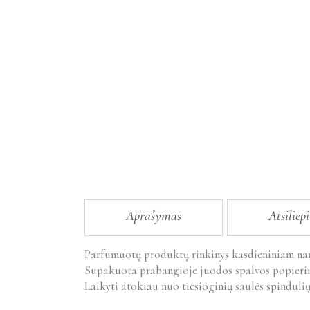
Aprašymas
Atsiliep
Parfumuotų produktų rinkinys kasdieniniam n
Supakuota prabangioje juodos spalvos popierinė
Laikyti atokiau nuo tiesioginių saulės spinduli