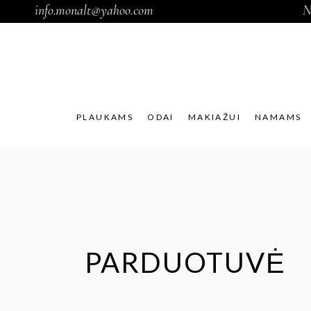
info.monalt@yahoo.com
N
PLAUKAMS
ODAI
MAKIAŽUI
NAMAMS
PARDUOTUVĖ