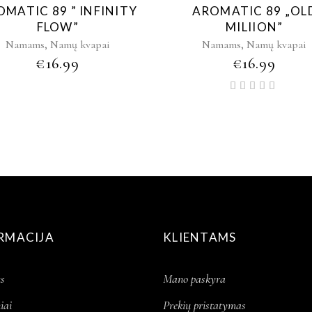
MATIC 89 ” INFINITY
AROMATIC 89 „OL
FLOW”
MILIION”
,
,
Namams
Namų kvapai
Namams
Namų kvapai
€
16.99
€
16.99
Įver
5.00
iš 5
RMACIJA
KLIENTAMS
s
Mano paskyra
iai
Prekių pristatymas