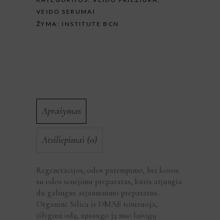
VEIDO SERUMAI
ŽYMA:
INSTITUTE BCN
Aprašymas
Atsiliepimai (0)
Regeneracijos, odos patempimo, bei kovos
su odos senėjimu preparatas, kuris atjungia
du galingus atjauninimo preparatus.
Organinė Silica ir DMAE tonizuoja,
išlygina odą, apsaugo ją nuo laivųjų