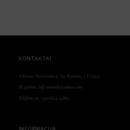
€42.00.
€33.00.
KONTAKTAI
Adresas: Baršausko g. 65, Kaunas, LT-51433
El. paštas:
info.monalt@yahoo.com
Telefono nr. +370 664 24862
INFORMACIJA