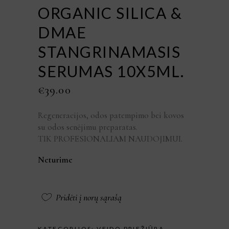
ORGANIC SILICA &
DMAE
STANGRINAMASIS
SERUMAS 10X5ML.
€
39.00
Regeneracijos, odos patempimo bei kovos
su odos senėjimu preparatas.
TIK PROFESIONALIAM NAUDOJIMUI.
Neturime
Pridėti į norų sąrašą
KATEGORIJOS:
VEIDO PRIEŽIŪRA
,