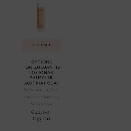
Į KREPŠELĮ
OPTIONS
TONIZUOJANTIS
LOSJONAS
SAUSAI IR
JAUTRIAI ODAI
,
Veido priežiūra
Veido
,
priežiūros priemonės
Veido tonikai
€
42.00
ORIGINAL
CURRENT
€
33.00
PRICE
PRICE
WAS:
IS: