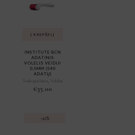
Į KREPŠELĮ
INSTITUTE BCN
ADATINIS
VOLELIS VEIDUI
0.5MM (540
ADATŲ)
,
Veido priežiūra
Voleliai
€
35.00
-21%