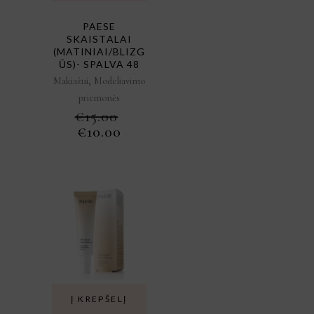
PAESE
SKAISTALAI
(MATINIAI/BLIZG
ŪS)- SPALVA 48
,
Makiažui
Modeliavimo
priemonės
€
15.00
ORIGINAL
CURRENT
€
10.00
PRICE
PRICE
WAS:
IS:
€15.00.
€10.00.
Į KREPŠELĮ