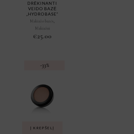
DRĖKINANTI
VEIDO BAZĖ
„HYDROBASE”
,
Makiažo bazės
Makiažui
€
25.00
-33%
Į KREPŠELĮ