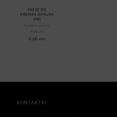
PAESE DD
KREMAS (SPALVA
2W)
,
Kreminės pudros
Makiažui
€
26.00
KONTAKTAI