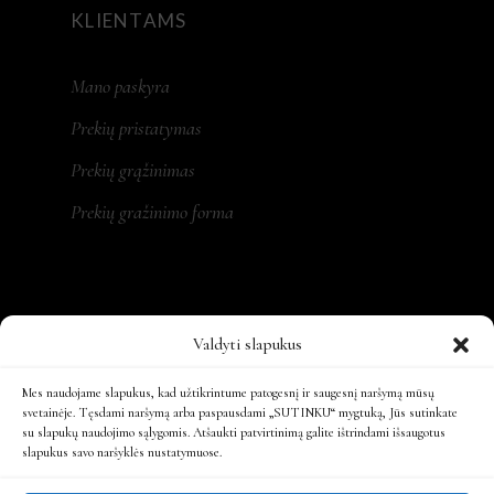
KLIENTAMS
Mano paskyra
Prekių pristatymas
Prekių grąžinimas
Prekių gražinimo forma
REKVIZITAI
Valdyti slapukus
MONA LT, MB
Mes naudojame slapukus, kad užtikrintume patogesnį ir saugesnį naršymą mūsų
svetainėje. Tęsdami naršymą arba paspausdami „SUTINKU“ mygtuką, Jūs sutinkate
su slapukų naudojimo sąlygomis. Atšaukti patvirtinimą galite ištrindami išsaugotus
Įm. kodas: 305479931
slapukus savo naršyklės nustatymuose.
Ats. sąsk.: LT197300010161863808