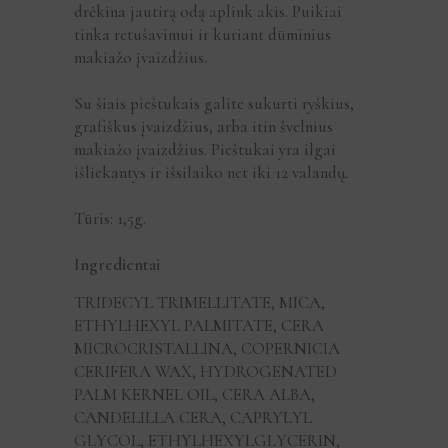
drėkina jautirą odą aplink akis. Puikiai
tinka retušavimui ir kuriant dūminius
makiažo įvaizdžius.
Su šiais pieštukais galite sukurti ryškius,
grafiškus įvaizdžius, arba itin švelnius
makiažo įvaizdžius. Pieštukai yra ilgai
išliekantys ir išsilaiko net iki 12 valandų.
Tūris: 1,5g.
Ingredientai
TRIDECYL TRIMELLITATE, MICA,
ETHYLHEXYL PALMITATE, CERA
MICROCRISTALLINA, COPERNICIA
CERIFERA WAX, HYDROGENATED
PALM KERNEL OIL, CERA ALBA,
CANDELILLA CERA, CAPRYLYL
GLYCOL, ETHYLHEXYLGLYCERIN,