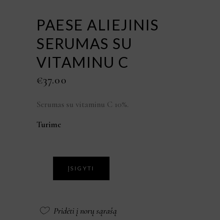
PAESE ALIEJINIS
SERUMAS SU
VITAMINU C
€
37.00
Serumas su vitaminu C 10%.
Turime
ĮSIGYTI
Pridėti į norų sąrašą