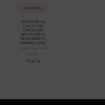
Į KREPŠELĮ
GERMAINE DE
CAPUCCINI
TIMEXPERT
WHITE SPF15
ŠVIESINANTIS
KREMAS 50 ML.
,
Veido kremai
Veido
priežiūra
€
54.24