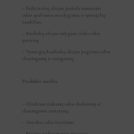
– Erškėtrožių aliejus padeda sumažinti
odos spalvinius netolygimus ir spuogelių
randelius.
– Baobabų aliejus sulygina veido odos
paviršių.
– Vynuogių kauliukų aliejus pagerina odos
elastingumą ir stangrumą
Produkto savybės
– Užtikrina tinkamą odos drėkinimą ir
elastingumo atstatymą.
– Suteikia odai švytėjimo.
– Mažina uždegiminius procesus.