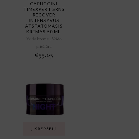
CAPUCCINI
TIMEXPERT SRNS
RECOVER
INTENSYVUS
ATSTATOMASIS
KREMAS 50 ML.
,
Veido kremai
Veido
priežiūra
€
55.05
Į KREPŠELĮ