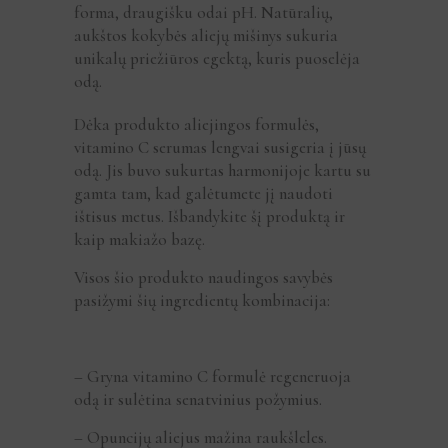
forma, draugišku odai pH. Natūralių,
aukštos kokybės aliejų mišinys sukuria
unikalų priežiūros egektą, kuris puoselėja
odą.
Dėka produkto aliejingos formulės,
vitamino C serumas lengvai susigeria į jūsų
odą. Jis buvo sukurtas harmonijoje kartu su
gamta tam, kad galėtumete jį naudoti
ištisus metus. Išbandykite šį produktą ir
kaip makiažo bazę.
Visos šio produkto naudingos savybės
pasižymi šių ingredientų kombinacija:
– Gryna vitamino C formulė regeneruoja
odą ir sulėtina senatvinius požymius.
– Opuncijų aliejus mažina raukšleles.