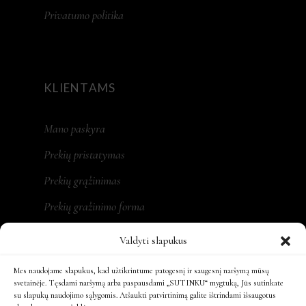
Privatumo politika
KLIENTAMS
Mano paskyra
Prekių pristatymas
Prekių grąžinimas
Prekių gražinimo forma
Valdyti slapukus
Mes naudojame slapukus, kad užtikrintume patogesnį ir saugesnį naršymą mūsų
REKVIZITAI
svetainėje. Tęsdami naršymą arba paspausdami „SUTINKU“ mygtuką, Jūs sutinkate
su slapukų naudojimo sąlygomis. Atšaukti patvirtinimą galite ištrindami išsaugotus