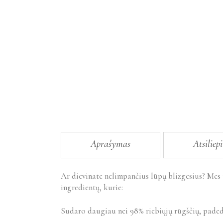
Aprašymas
Atsiliep
Ar dievinate nelimpančius lūpų blizgesius? Mes 
ingredientų, kurie:
Sudaro daugiau nei 98% riebiųjų rūgščių, padeda