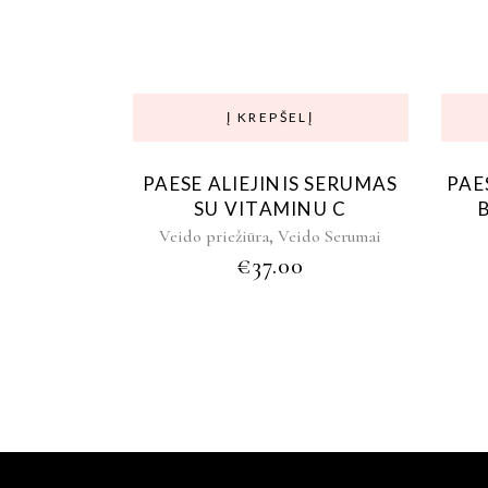
Į KREPŠELĮ
PAESE ALIEJINIS SERUMAS
PAE
SU VITAMINU C
,
Veido priežiūra
Veido Serumai
€
37.00