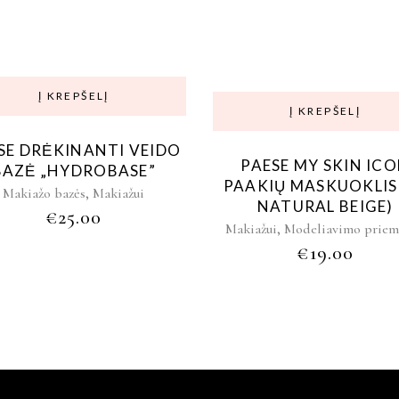
Į KREPŠELĮ
Į KREPŠELĮ
SE DRĖKINANTI VEIDO
PAESE MY SKIN IC
BAZĖ „HYDROBASE”
PAAKIŲ MASKUOKLIS 
,
Makiažo bazės
Makiažui
NATURAL BEIGE)
€
25.00
,
Makiažui
Modeliavimo priem
€
19.00