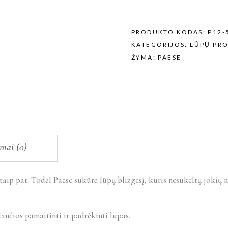
PRODUKTO KODAS:
P12-
KATEGORIJOS:
LŪPŲ PR
ŽYMA:
PAESE
imai (0)
taip pat. Todėl Paese sukūrė lūpų blizgesį, kuris nesukeltų jokių 
nčios pamaitinti ir padrėkinti lūpas.