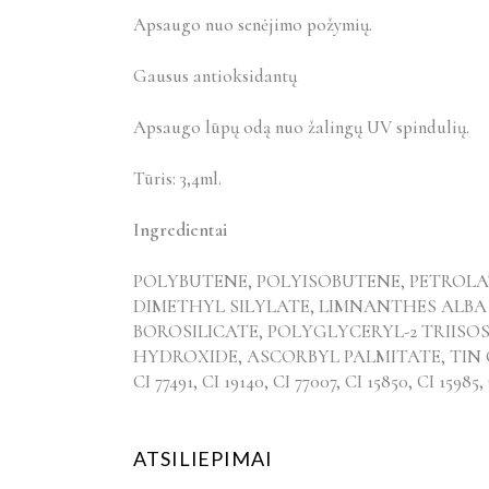
Apsaugo nuo senėjimo požymių.
Gausus antioksidantų
Apsaugo lūpų odą nuo žalingų UV spindulių.
Tūris: 3,4ml.
Ingredientai
POLYBUTENE, POLYISOBUTENE, PETROLAT
DIMETHYL SILYLATE, LIMNANTHES ALBA
BOROSILICATE, POLYGLYCERYL-2 TRIISO
HYDROXIDE, ASCORBYL PALMITATE, TIN O
CI 77491, CI 19140, CI 77007, CI 15850, CI 15985,
ATSILIEPIMAI