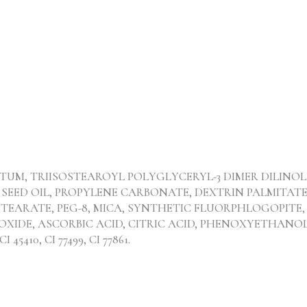
UM, TRIISOSTEAROYL POLYGLYCERYL-3 DIMER DILINOLE
 SEED OIL, PROPYLENE CARBONATE, DEXTRIN PALMITAT
STEARATE, PEG-8, MICA, SYNTHETIC FLUORPHLOGOPITE
XIDE, ASCORBIC ACID, CITRIC ACID, PHENOXYETHANOL, E
 CI 45410, CI 77499, CI 77861.