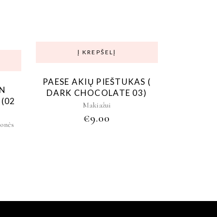
Į KREPŠELĮ
PAESE AKIŲ PIEŠTUKAS (
ON
DARK CHOCOLATE 03)
(02
Makiažui
€
9.00
onės