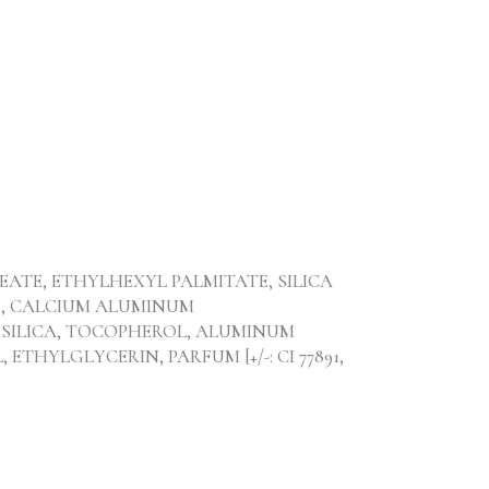
ATE, ETHYLHEXYL PALMITATE, SILICA
E, CALCIUM ALUMINUM
, SILICA, TOCOPHEROL, ALUMINUM
THYLGLYCERIN, PARFUM [+/-: CI 77891,