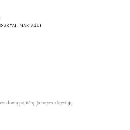
5
ODUKTAI
,
MAKIAŽUI
nemalonių pojūčių. Jame yra aktyviųjų