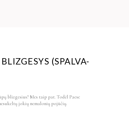
 BLIZGESYS (SPALVA-
ūpų blizgesius? Mes taip pat. Todėl Paese
 nesukeltų jokių nemalonių pojūčių.