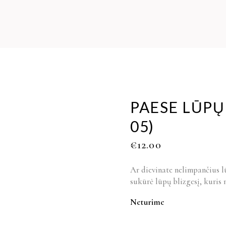
PAESE LŪPŲ
05)
€
12.00
Ar dievinate nelimpančius l
sukūrė lūpų blizgesį, kuris
Neturime