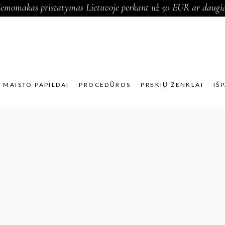
emomakas pristatymas Lietuvoje perkant už 50 EUR ar daugi
MAISTO PAPILDAI
PROCEDŪROS
PREKIŲ ŽENKLAI
IŠ