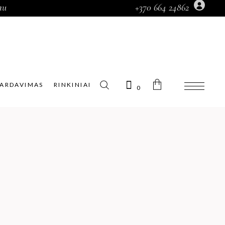
au
+370 664 24862
Prekių krepšelyje nėra.
PARDAVIMAS
RINKINIAI
0
Prekių krepšelyje nėra.