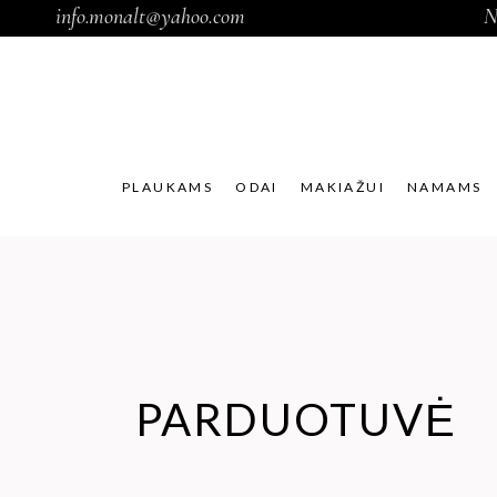
info.monalt@yahoo.com
N
PLAUKAMS
ODAI
MAKIAŽUI
NAMAMS
PARDUOTUVĖ