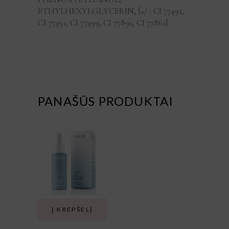
ETHYLHEXYLGLYCERIN, [+/-: CI 77492,
CI 77491, CI 77499, CI 77891, CI 77861].
PANAŠŪS PRODUKTAI
Į KREPŠELĮ