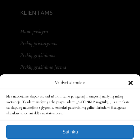
KLIENTAMS
Mano paskyra
Prekių pristatymas
Prekių grąžinimas
Prekių gražinimo forma
Valdyti slapukus
Mes naudojame slapukus, kad užtikrintume patogesnį ir saugesnį naršymą mūsų
REKVIZITAI
svetainėje. Tęsdami naršymą arba paspausdami „SUTINKU“ mygtuką, Jūs sutinkate
su slapukų naudojimo sąlygomis. Atšaukti patvirtinimą galite ištrindami išsaugotus
slapukus savo naršyklės nustatymuose.
MONA LT, MB
Įm. kodas: 305479931
Sutinku