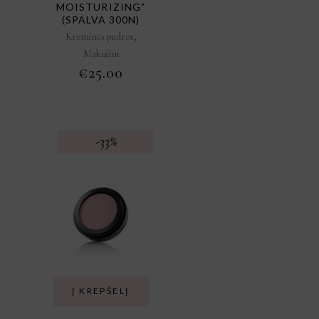
MOISTURIZING”
(SPALVA 300N)
,
Kreminės pudros
Makiažui
€
25.00
-33%
Į KREPŠELĮ