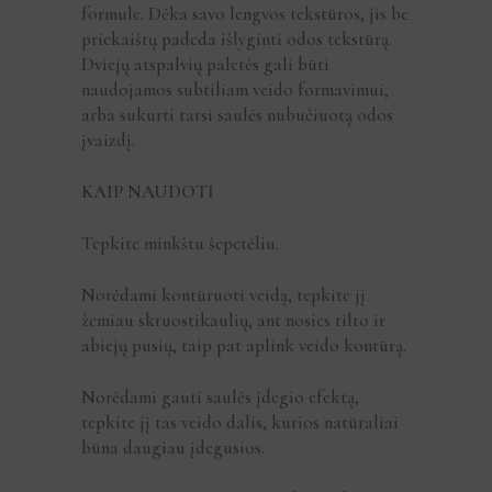
formule. Dėka savo lengvos tekstūros, jis be
priekaištų padeda išlyginti odos tekstūrą.
Dviejų atspalvių paletės gali būti
naudojamos subtiliam veido formavimui,
arba sukurti tarsi saulės nubučiuotą odos
įvaizdį.
KAIP NAUDOTI
Tepkite minkštu šepetėliu.
Norėdami kontūruoti veidą, tepkite jį
žemiau skruostikaulių, ant nosies tilto ir
abiejų pusių, taip pat aplink veido kontūrą.
Norėdami gauti saulės įdegio efektą,
tepkite jį tas veido dalis, kurios natūraliai
būna daugiau įdegusios.