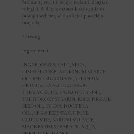
Bronzantą yra itin lengva nedauti, dengiasi
tolygiai. Sudėtyje esantys kokosų aliejus,
juodųjų serbentų sėklų aliejus puoselėja
jūsų odą.
Tūris: 6g.
Ingredientai
INGREDIENTS: TALC, MICA,
DIMETHICONE, ALUMINUM STARCH
OCTENYLSUCCINATE, TITANIUM
DIOXIDE, CAPRYLIC/CAPRIC
TRIGLYCERIDE, LAUROYL LYSINE,
TRIHYDROXYSTEARIN, RIBES NIGRUM
SEED OIL, COCOS NUCIFERA
OIL,, PEG-8 BEESWAX, DECYL
GLUCOSIDE, BARIUM SULFATE,
MAGNESIUM STEARATE, AQUA,
PHENOXYETHANOL,