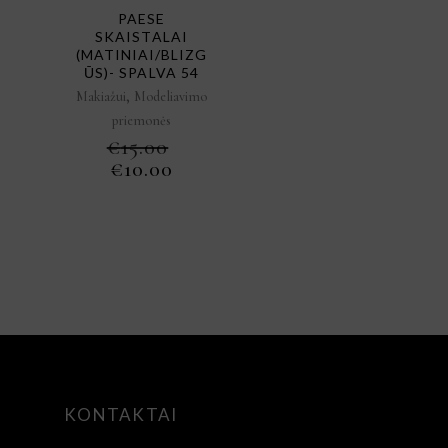
PAESE
SKAISTALAI
(MATINIAI/BLIZG
ŪS)- SPALVA 54
,
Makiažui
Modeliavimo
priemonės
€
15.00
ORIGINAL
CURRENT
€
10.00
PRICE
PRICE
WAS:
IS:
€15.00.
€10.00.
KONTAKTAI