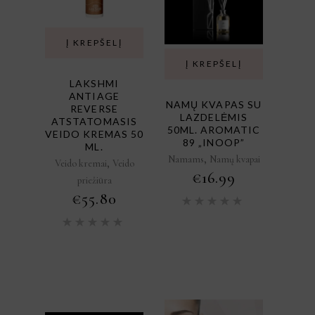
Į KREPŠELĮ
Į KREPŠELĮ
LAKSHMI
ANTIAGE
NAMŲ KVAPAS SU
REVERSE
LAZDELĖMIS
ATSTATOMASIS
50ML. AROMATIC
VEIDO KREMAS 50
89 „INOOP”
ML.
,
Namams
Namų kvapai
,
Veido kremai
Veido
€
16.99
priežiūra
€
55.80
Įvertini
5.00
iš
Įvertinimas:
5
5.00
iš
5