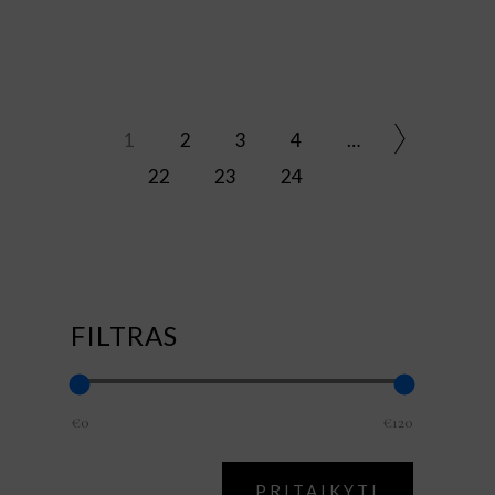
1
2
3
4
…
22
23
24
FILTRAS
€0
€120
APPLY PRI
PRITAIKYTI