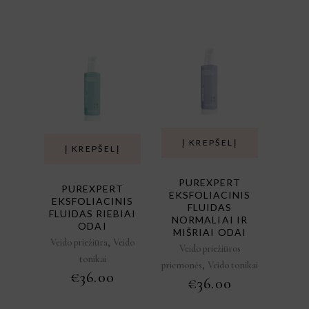
Į KREPŠELĮ
Į KREPŠELĮ
PUREXPERT
PUREXPERT
EKSFOLIACINIS
EKSFOLIACINIS
FLUIDAS
FLUIDAS RIEBIAI
NORMALIAI IR
ODAI
MIŠRIAI ODAI
,
Veido priežiūra
Veido
Veido priežiūros
tonikai
,
priemonės
Veido tonikai
€
36.00
€
36.00