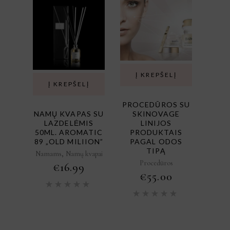
Į KREPŠELĮ
Į KREPŠELĮ
PROCEDŪROS SU
NAMŲ KVAPAS SU
SKINOVAGE
LAZDELĖMIS
LINIJOS
50ML. AROMATIC
PRODUKTAIS
89 „OLD MILIION”
PAGAL ODOS
TIPĄ
,
Namams
Namų kvapai
Procedūros
€
16.99
€
55.00
Įvertinimas:
5.00
iš
Įvertini
5
5.00
iš
5