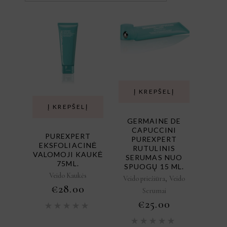
Į KREPŠELĮ
Į KREPŠELĮ
GERMAINE DE
CAPUCCINI
PUREXPERT
PUREXPERT
EKSFOLIACINĖ
RUTULINIS
VALOMOJI KAUKĖ
SERUMAS NUO
75ML.
SPUOGŲ 15 ML.
Veido Kaukės
,
Veido priežiūra
Veido
€
28.00
Serumai
€
25.00
Įvertinimas:
5.00
iš
5
Įvertini