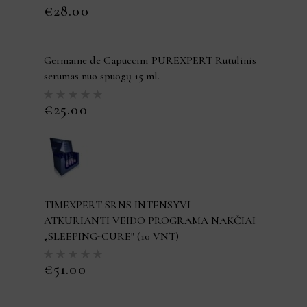
5.00
iš
€
28.00
5
Germaine de Capuccini PUREXPERT Rutulinis
serumas nuo spuogų 15 ml.
Įvertinimas:
5.00
iš
€
25.00
5
TIMEXPERT SRNS INTENSYVI
ATKURIANTI VEIDO PROGRAMA NAKČIAI
„SLEEPING-CURE" (10 VNT)
Įvertinimas:
5.00
iš
€
51.00
5