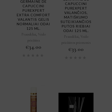
GERMAINE DE
CAPUCCINI
CAPUCCINI
PUREXPERT
PUREXPERT
VALANČIOS,
EXTRA COMFORT
MATIŠKUMO
VALANTIS GELIS
SUTEIKIANČIOS
NORMALIAI ODAI
PUTOS RIEBIAI
125 ML.
ODAI 125 ML.
,
Prausikliai
Veido
,
Prausikliai
Veido
priežiūra
priežiūros priemonės
€
34.00
€
33.00
Įvertinimas:
Įvertini
5.00
iš
5.00
iš
5
5