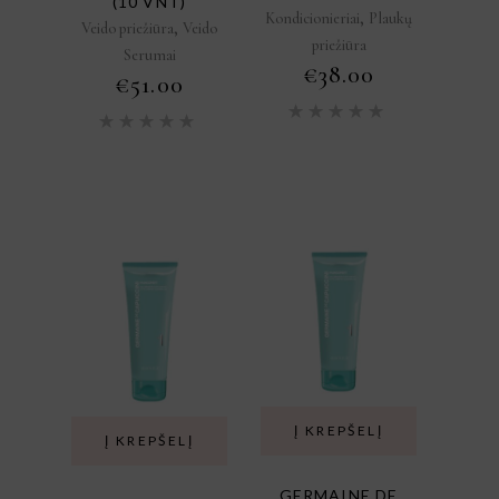
(10 VNT)
,
Kondicionieriai
Plaukų
,
Veido priežiūra
Veido
priežiūra
Serumai
€
38.00
€
51.00
Įvertini
Įvertinimas:
5.00
iš
5.00
iš
5
5
Į KREPŠELĮ
Į KREPŠELĮ
GERMAINE DE