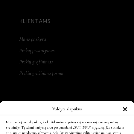
KLIENTAMS
Mano paskyra
Prekių pristatymas
Prekių grąžinimas
Prekių gražinimo forma
REKVIZITAI
Valdyti slapukus
MONA LT, MB
Mes naudojame slapukus, kad užtikrintume patogesnį ir saugesnį naršymą mūsų
svetainėje. Tęsdami naršymą arba paspausdami „SUTINKU“ mygtuką, Jūs sutinkate
su slapukų naudojimo sąlygomis. Atšaukti patvirtinimą galite ištrindami išsaugotus