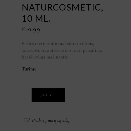
NATURCOSMETIC,
10 ML.
€
10.99
Pušies eterinis aliejus baktericidinis,
antiseptinis, antivirusinis, nuo peršalimo,
karščiavima mažinantis.
Turime
ĮSIGYTI
Pridėti į norų sąrašą