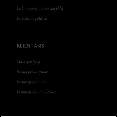
Pirkimo-pardavimo taisyklės
Privatumo politika
KLIENTAMS
Mano paskyra
Prekių pristatymas
Prekių grąžinimas
Prekių gražinimo forma