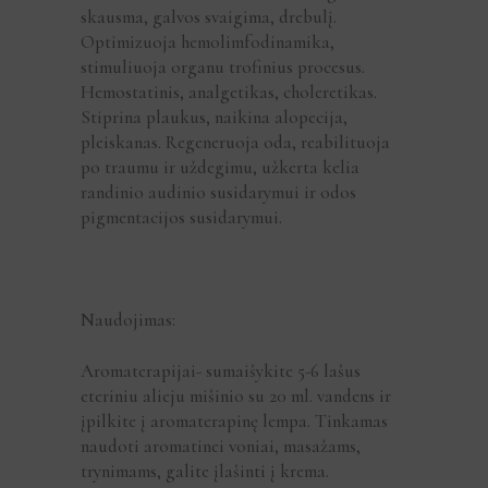
skausma, galvos svaigima, drebulį.
Optimizuoja hemolimfodinamika,
stimuliuoja organu trofinius procesus.
Hemostatinis, analgetikas, choleretikas.
Stiprina plaukus, naikina alopecija,
pleiskanas. Regeneruoja oda, reabilituoja
po traumu ir uždegimu, užkerta kelia
randinio audinio susidarymui ir odos
pigmentacijos susidarymui.
Naudojimas:
Aromaterapijai- sumaišykite 5-6 lašus
eteriniu alieju mišinio su 20 ml. vandens ir
įpilkite į aromaterapinę lempa. Tinkamas
naudoti aromatinei voniai, masažams,
trynimams, galite įlašinti į krema.