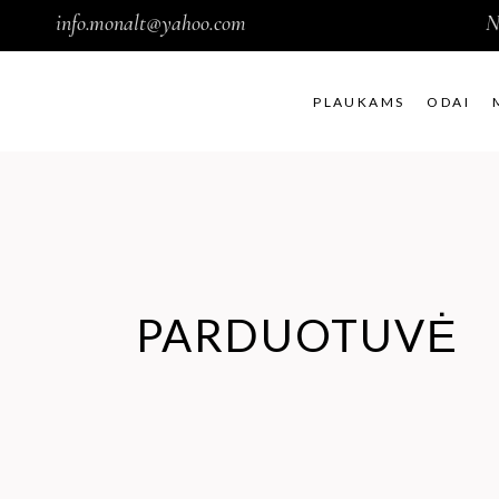
info.monalt@yahoo.com
N
PLAUKAMS
ODAI
PARDUOTUVĖ