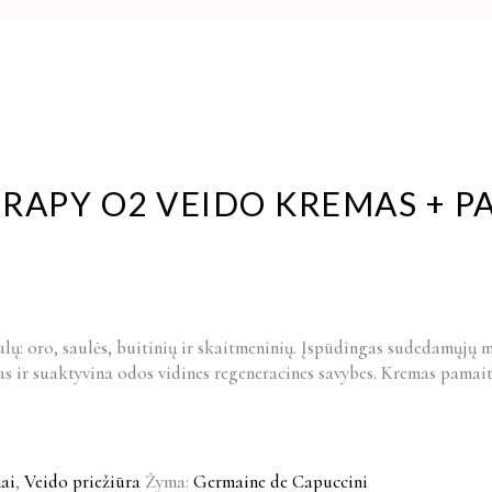
ERAPY O2 VEIDO KREMAS + 
lų: oro, saulės, buitinių ir skaitmeninių. Įspūdingas sudedamųjų 
as ir suaktyvina odos vidines regeneracines savybes. Kremas pamaiti
ai
,
Veido priežiūra
Žyma:
Germaine de Capuccini