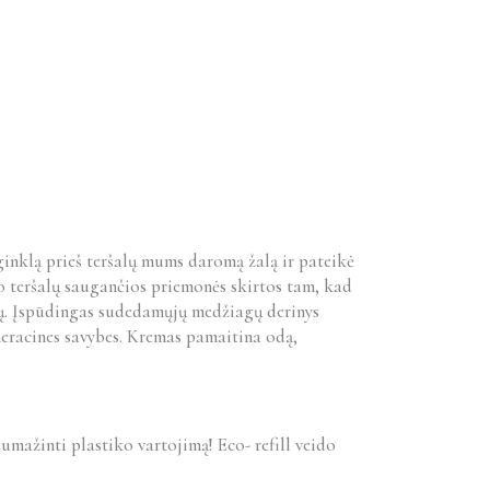
inklą prieš teršalų mums daromą žalą ir pateikė
o teršalų saugančios priemonės skirtos tam, kad
nių. Įspūdingas sudedamųjų medžiagų derinys
eneracines savybes. Kremas pamaitina odą,
mažinti plastiko vartojimą! Eco- refill veido