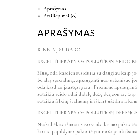
Aprašymas
Atsiliepimai (0)
APRAŠYMAS
RINKINĮ SUDARO:
EXCEL THERAPY O2 POLLUTION VEIDO KR
Mūsų oda kasdien susiduria su daugiau kaip 300
bendrą sprendimą, apsaugantį nuo urbanizacijos
oda kasdien jaustųsi gerai. Priemonė apsauganti
suteikia veido odai didelę dozę deguonies, taip
suteikia šilkinį švelnumą ir iškart užtikrina kom
EXCEL THERAPY O2 POLLUTION DEFENCE 
Neskubėkite išmesti savo veido kremo pakuotės, 
kremo papildymo pakuotė yra 100% perdirbama