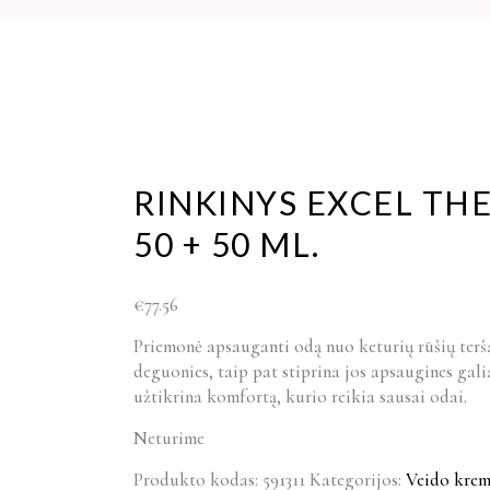
RINKINYS EXCEL TH
50 + 50 ML.
€
77.56
Priemonė apsauganti odą nuo keturių rūšių terša
deguonies, taip pat stiprina jos apsaugines gali
užtikrina komfortą, kurio reikia sausai odai.
Neturime
Produkto kodas:
591311
Kategorijos:
Veido krem