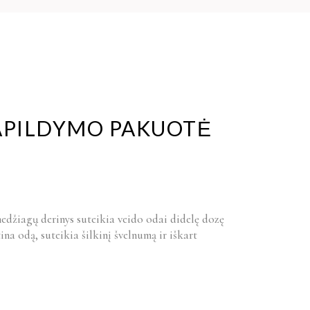
PAPILDYMO PAKUOTĖ
medžiagų derinys suteikia veido odai didelę dozę
na odą, suteikia šilkinį švelnumą ir iškart