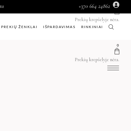
au
+370 664 24862
0
Prekių krepšelyje nėra.
PREKIŲ ŽENKLAI
IŠPARDAVIMAS
RINKINIAI
0
Prekių krepšelyje nėra.