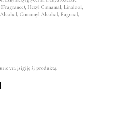
(Fragrance), Hexyl Cinnamal, Linalool,
l Alcohol, Cinnamyl Alcohol, Eugenol,
urie yra įsigiję šį produktą.
I