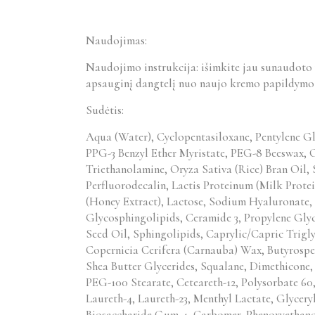
Naudojimas:
Naudojimo instrukcija: išimkite jau sunaudoto 
apsauginį dangtelį nuo naujo kremo papildymo in
Sudėtis:
Aqua (Water), Cyclopentasiloxane, Pentylene Gly
PPG-3 Benzyl Ether Myristate, PEG-8 Beeswax, 
Triethanolamine, Oryza Sativa (Rice) Bran Oil, 
Perfluorodecalin, Lactis Proteinum (Milk Prote
(Honey Extract), Lactose, Sodium Hyaluronate,
Glycosphingolipids, Ceramide 3, Propylene Gly
Seed Oil, Sphingolipids, Caprylic/Capric Trigl
Copernicia Cerifera (Carnauba) Wax, Butyrospe
Shea Butter Glycerides, Squalane, Dimethicone,
PEG-100 Stearate, Ceteareth-12, Polysorbate 60
Laureth-4, Laureth-23, Menthyl Lactate, Glycer
Biosaccharide Gum-4, Carbomer, Phenoxyethanol