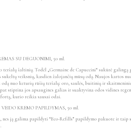
EMAS SU DEGUONIMI, 50 ml.
 teršalų šaltinių. Todėl „Germaine de Capuccini“ sukūrė galingą g
 sukeltų veiksnių, kasdien žalojančių mūsų odą. Naujos kartos nu
 odą nuo keturių rūšių teršalų: oro, saulės, buitinių ir skaitmeni
 pat stiprina jos apsaugines galias ir suaktyvina odos vidines reg
fortą, kurio reikia sausai odai.
VEIDO KREMO PAPILDYMAS, 50 ml.
nes ją galima papildyti “Eco-Refills” papildymo pakuote ir taip su
.