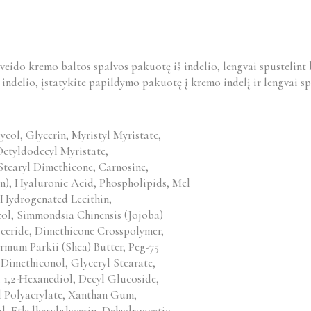
veido kremo baltos spalvos pakuotę iš indelio, lengvai spustelin
delio, įstatykite papildymo pakuotę į kremo indelį ir lengvai sp
col, Glycerin, Myristyl Myristate,
Octyldodecyl Myristate,
Stearyl Dimethicone, Carnosine,
in), Hyaluronic Acid, Phospholipids, Mel
 Hydrogenated Lecithin,
col, Simmondsia Chinensis (Jojoba)
yceride, Dimethicone Crosspolymer,
rmum Parkii (Shea) Butter, Peg-75
 Dimethiconol, Glyceryl Stearate,
, 1,2-Hexanediol, Decyl Glucoside,
yl Polyacrylate, Xanthan Gum,
, Ethylhexylglycerin, Dehydroacetic