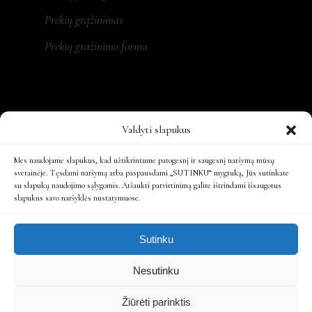
Prekių grąžinimas
Prekių gražinimo forma
REKVIZITAI
Valdyti slapukus
MONA LT, MB
Mes naudojame slapukus, kad užtikrintume patogesnį ir saugesnį naršymą mūsų
svetainėje. Tęsdami naršymą arba paspausdami „SUTINKU“ mygtuką, Jūs sutinkate
su slapukų naudojimo sąlygomis. Atšaukti patvirtinimą galite ištrindami išsaugotus
Įm. kodas: 305479931
slapukus savo naršyklės nustatymuose.
Ats. sąsk.: LT197300010161863808
Sutinku
Nesutinku
Žiūrėti parinktis