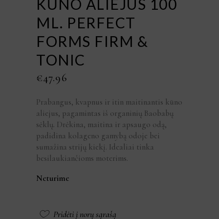
KŪNO ALIEJUS 100
ML. PERFECT
FORMS FIRM &
TONIC
€
47.96
Prabangus, kvapnus ir itin maitinantis kūno
aliejus, pagamintas iš organinių Baobabų
sėklų. Drėkina, maitina ir apsaugo odą,
padidina kolageno gamybą odoje bei
sumažina strijų kiekį. Idealiai tinka
besilaukiančioms moterims.
Neturime
Pridėti į norų sąrašą