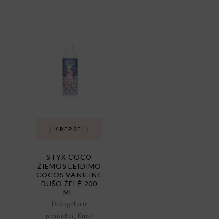
Į KREPŠELĮ
STYX COCO
ŽIEMOS LEIDIMO
COCOS VANILINĖ
DUŠO ŽELĖ 200
ML.
Dušo geliai ir
,
prausikliai
Kūno