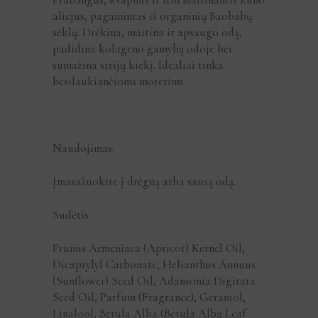
aliejus, pagamintas iš organinių Baobabų
sėklų. Drėkina, maitina ir apsaugo odą,
padidina kolageno gamybą odoje bei
sumažina strijų kiekį. Idealiai tinka
besilaukiančioms moterims.
Naudojimas:
Įmasažuokite į drėgną arba sausą odą.
Sudėtis:
Prunus Armeniaca (Apricot) Kernel Oil,
Dicaprylyl Carbonate, Helianthus Annuus
(Sunflower) Seed Oil, Adansonia Digitata
Seed Oil, Parfum (Fragrance), Geraniol,
Linalool, Betula Alba (Betula Alba Leaf