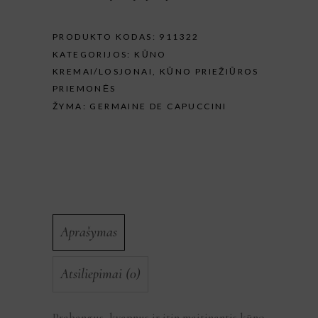
PRODUKTO KODAS:
911322
KATEGORIJOS:
KŪNO
KREMAI/LOSJONAI
,
KŪNO PRIEŽIŪROS
PRIEMONĖS
ŽYMA:
GERMAINE DE CAPUCCINI
Aprašymas
Atsiliepimai (0)
Prabangus, kvapnus ir itin maitinantis kūno