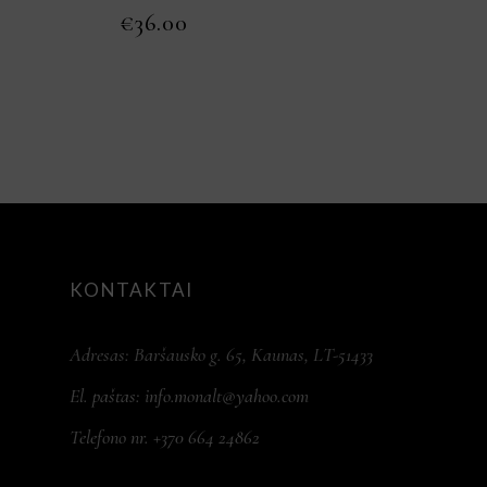
€
36.00
KONTAKTAI
Adresas: Baršausko g. 65, Kaunas, LT-51433
El. paštas:
info.monalt@yahoo.com
Telefono nr. +370 664 24862