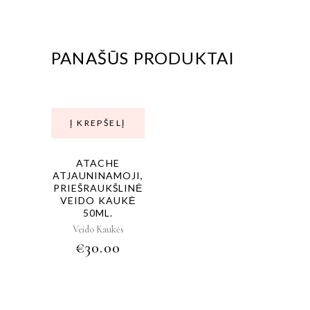
PANAŠŪS PRODUKTAI
Į KREPŠELĮ
ATACHE
ATJAUNINAMOJI,
PRIEŠRAUKŠLINĖ
VEIDO KAUKĖ
50ML.
Veido Kaukės
€
30.00