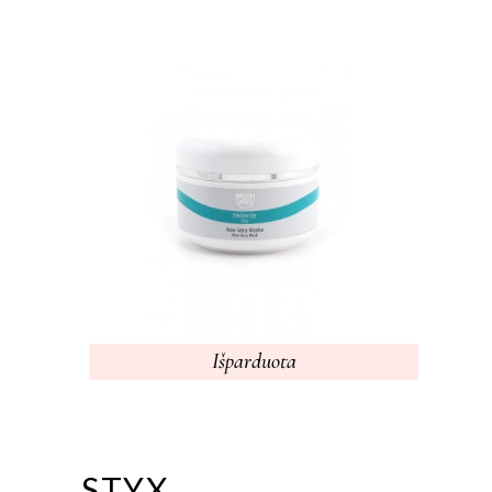
Išparduota
STYX