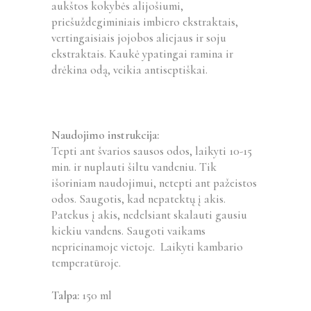
aukštos kokybės alijošiumi,
priešuždegiminiais imbiero ekstraktais,
vertingaisiais jojobos aliejaus ir soju
ekstraktais. Kaukė ypatingai ramina ir
drėkina odą, veikia antiseptiškai.
Naudojimo instrukcija:
Tepti ant švarios sausos odos, laikyti 10-15
min. ir nuplauti šiltu vandeniu. Tik
išoriniam naudojimui, netepti ant pažeistos
odos. Saugotis, kad nepatektų į akis.
Patekus į akis, nedelsiant skalauti gausiu
kiekiu vandens. Saugoti vaikams
neprieinamoje vietoje. Laikyti kambario
temperatūroje.
Talpa:
150 ml