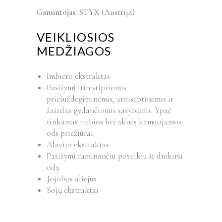
Gamintojas:
STYX (Austrija)
VEIKLIOSIOS
MEDŽIAGOS
Imbiero ekstraktas
Pasižymi itin stipriomis
priešuždegiminėmis, antiseptinėmis ir
žaizdas gydančiomis savybėmis. Ypač
tinkamas riebios bei aknės kamuojamos
ods priežiūrai.
Alavijo ekstraktas
Pasižymi raminančiu poveikiu ir drėkina
odą.
Jojobos aliejus
Sojų ekstraktai