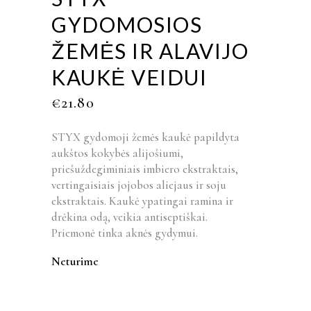
GYDOMOSIOS
ŽEMĖS IR ALAVIJO
KAUKĖ VEIDUI
€
21.80
STYX gydomoji žemės kaukė papildyta
aukštos kokybės alijošiumi,
priešuždegiminiais imbiero ekstraktais,
vertingaisiais jojobos aliejaus ir soju
ekstraktais. Kaukė ypatingai ramina ir
drėkina odą, veikia antiseptiškai.
Priemonė tinka aknės gydymui.
Neturime