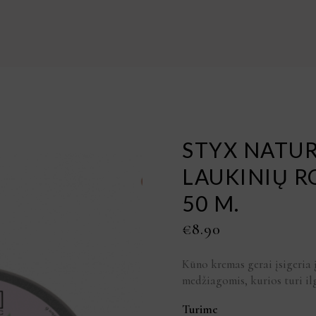
STYX NATU
LAUKINIŲ 
50 M.
€
8.90
Kūno kremas gerai įsigeria 
medžiagomis, kurios turi il
Turime