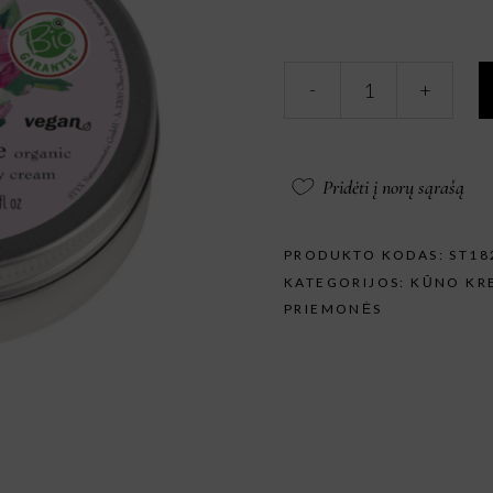
STYX
-
+
NATURCOSMETIC
Laukinių
rožių
kūno
Pridėti į norų sąrašą
kremas
50
m.
PRODUKTO KODAS:
ST18
kiekis
KATEGORIJOS:
KŪNO KR
PRIEMONĖS