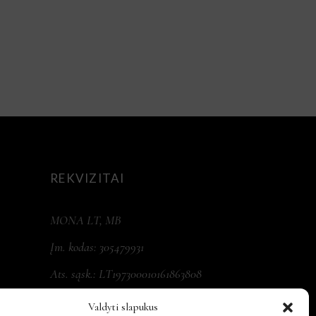
REKVIZITAI
MONA LT, MB
Įm. kodas: 305479931
Ats. sąsk.: LT197300010161863808
Valdyti slapukus