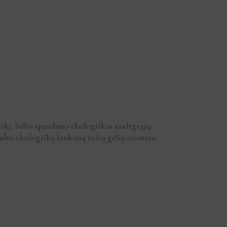
veikį. Šalto spaudimo ekologiškas saulėgrąžų
pgaubti ekologiškų laukinių rožių gėlių aromato