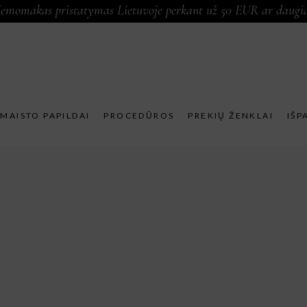
emomakas pristatymas Lietuvoje perkant už 50 EUR ar daugi
MAISTO PAPILDAI
PROCEDŪROS
PREKIŲ ŽENKLAI
IŠP