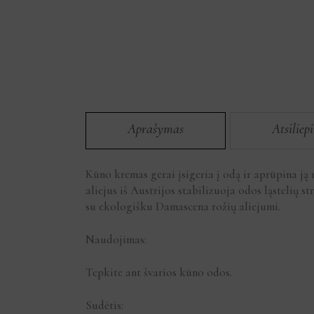
Aprašymas
Atsiliep
Kūno kremas gerai įsigeria į odą ir aprūpina ją
aliejus iš Austrijos stabilizuoja odos ląstelių s
su ekologišku Damascena rožių aliejumi.
Naudojimas:
Tepkite ant švarios kūno odos.
Sudėtis: