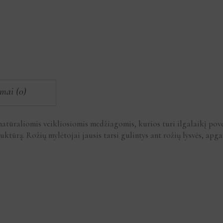
imai (0)
 natūraliomis veikliosiomis medžiagomis, kurios turi ilgalaikį po
truktūrą. Rožių mylėtojai jausis tarsi gulintys ant rožių lysvės, a