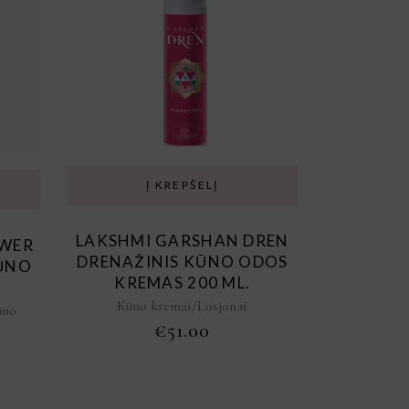
Į KREPŠELĮ
LAKSHMI GARSHAN DREN
OWER
DRENAŽINIS KŪNO ODOS
ŪNO
KREMAS 200 ML.
Kūno kremai/Losjonai
ūno
€
51.00