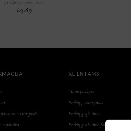
priežiūros priemonės
€
9.89
RMACIJA
KLIENTAMS
s
Mano paskyra
iai
Prekių pristatymas
-pardavimo taisyklės
Prekių grąžinimas
mo politika
Prekių gražinimo forma