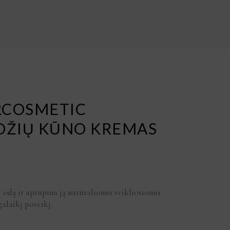
RCOSMETIC
ROŽIŲ KŪNO KREMAS
į odą ir aprūpina ją natūraliomis veikliosiomis
galaikį poveikį.