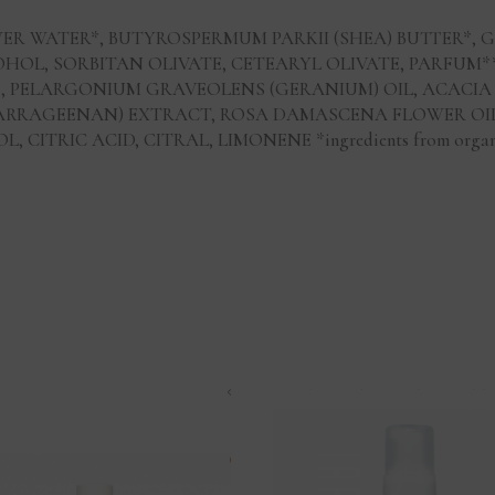
R WATER*, BUTYROSPERMUM PARKII (SHEA) BUTTER*, 
HOL, SORBITAN OLIVATE, CETEARYL OLIVATE, PARFUM**
E, PELARGONIUM GRAVEOLENS (GERANIUM) OIL, ACACI
ARRAGEENAN) EXTRACT, ROSA DAMASCENA FLOWER OIL
CITRIC ACID, CITRAL, LIMONENE *ingredients from organi