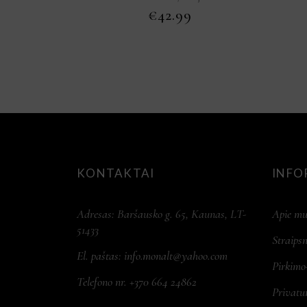
€
42.99
KONTAKTAI
INFO
Adresas: Baršausko g. 65, Kaunas, LT-
Apie mu
51433
Straipsn
El. paštas:
info.monalt@yahoo.com
Pirkimo
Telefono nr. +370 664 24862
Privatu