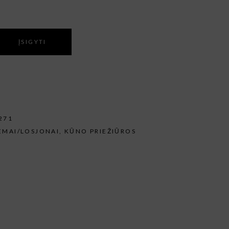
ĮSIGYTI
271
EMAI/LOSJONAI
,
KŪNO PRIEŽIŪROS