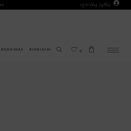
au
+370 664 24862
Prekių krepšelyje nėra.
ARDAVIMAS
RINKINIAI
0
Prekių krepšelyje nėra.