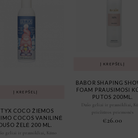
Į KREPŠELĮ
BABOR SHAPING SH
FOAM PRAUSIMOSI K
Į KREPŠELĮ
PUTOS 200ML.
,
Dušo geliai ir prausikliai
K
STYX COCO ŽIEMOS
priežiūros priemonės
DIMO COCOS VANILINĖ
€
26.00
DUŠO ŽELĖ 200 ML.
,
šo geliai ir prausikliai
Kūno