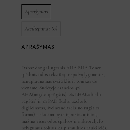
Aprašymas
Atsiliepimai (0)
APRAŠYMAS
Dabar dar galingesnis AHA BHA Toner
įpėdinis odos tekstūrą ir spalvą lyginantis,
nenuplaunamas šveitiklis ir tonikas du
viename. Sudėtyje esančios 4%
AHA(migdolų rūgštis), 2% BHA(salicilo
rūgštis) ir 3% PAD (kalio azeloilo
diglicinatas, švelnesnė azelaino rūgšties
forma) – skatina ląstelių atsinaujinimą,
mažina visus odos spalvos ir mikroreljefo
nelygumus tokius kaip smulkios raukšlelės,