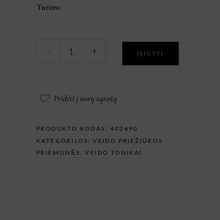
Turime
Veido
-
+
ĮSIGYTI
odą
regeneruojantis
tonikas
su
Pridėti į norų sąrašą
rūgštimis.
Exfoliating
Toner
PRODUKTO KODAS:
402690
200ml.
KATEGORIJOS:
VEIDO PRIEŽIŪROS
kiekis
PRIEMONĖS
,
VEIDO TONIKAI