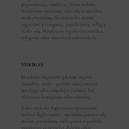
pigmentacija, randeliai, lėtina riebalų
išsiskyrimo procesus, valo odą ir suteikia
sveiką švytėjimą. Idealiai tinka norint
atgaivinti pavargusią, papilkėjusią, nelygią
veido odą. Naudojant reguliariai suteikia
tolygesnį odos atspalvį ir mikroreljefą.
VEIKIMAS
Mandelio rūgštis/Migdolinė rūgštis
(mandelic acid) – padeda subalansuoti
netolygų odos atspalvį ir švelniai, bet
efektyviai koreguoja odos tekstūrą.
Kalio azeloilo diglicinatas (potassium
azeloyl diglycinate) – nuramina jautrią odą,
mažina paraudimą, sudirgimus ir padeda
susidoroti su pernelyg dideliu odos