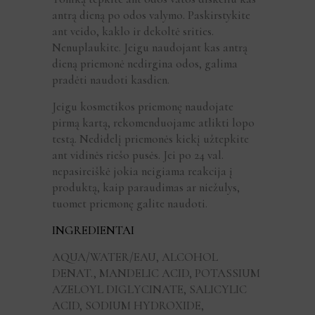
antrą dieną po odos valymo. Paskirstykite
ant veido, kaklo ir dekoltė srities.
Nenuplaukite. Jeigu naudojant kas antrą
dieną priemonė nedirgina odos, galima
pradėti naudoti kasdien.
Jeigu kosmetikos priemonę naudojate
pirmą kartą, rekomenduojame atlikti lopo
testą. Nedidelį priemonės kiekį užtepkite
ant vidinės riešo pusės. Jei po 24 val.
nepasireiškė jokia neigiama reakcija į
produktą, kaip paraudimas ar niežulys,
tuomet priemonę galite naudoti.
INGREDIENTAI
AQUA/WATER/EAU, ALCOHOL
DENAT., MANDELIC ACID, POTASSIUM
AZELOYL DIGLYCINATE, SALICYLIC
ACID, SODIUM HYDROXIDE,