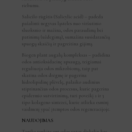
riebumu.
Salicilo rūgštis (Salicylic acid) – padeda
pašalinti negyvas ląsteles nuo viršutinio
sluoksnio ir mažina, odos paraudimą bei
patinimą (uždegimą), sumažina susidarančių
spuogų skaičių ir pagreitina gijimą.
Biogen plant augalų kompleksas – padidina
odos antioksidacinę apsaugą, teigiamai
reguliuoja odos mikrobiomą, taip pat
skatina odos drėgmę ir pagerina
hidrolipidinę plėvelę, palaiko audinius
stiprinančius odos procesus, kurie pagerina
epidermio sutvirtinimą, turi poveikį 1 ir 3
tipo kolageno sintezei, kurie atlieka esminį
vaidmenį ypač įtemptos odos regeneracijoje.
NAUDOJIMAS
Toniką tepkite ant odos vatos diskeliu kas