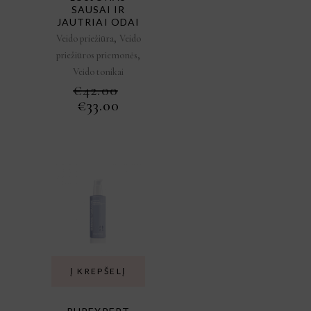
SAUSAI IR
JAUTRIAI ODAI
,
Veido priežiūra
Veido
,
priežiūros priemonės
Veido tonikai
€
42.00
ORIGINAL
CURRENT
€
33.00
PRICE
PRICE
WAS:
IS:
€42.00.
€33.00.
Į KREPŠELĮ