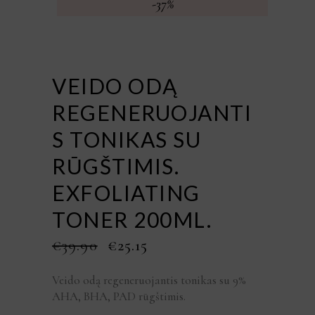
-37%
VEIDO ODĄ
REGENERUOJANTI
S TONIKAS SU
RŪGŠTIMIS.
EXFOLIATING
TONER 200ML.
ORIGINAL
CURRENT
€
39.90
€
25.15
PRICE
PRICE
WAS:
IS:
Veido odą regeneruojantis tonikas su 9%
€39.90.
€25.15.
AHA, BHA, PAD rūgštimis.