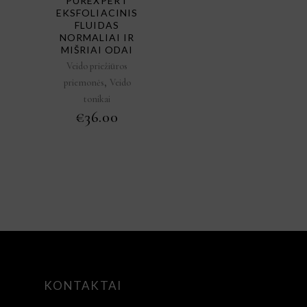
PUREXPERT
EKSFOLIACINIS
FLUIDAS
NORMALIAI IR
MIŠRIAI ODAI
Veido priežiūros
,
priemonės
Veido
tonikai
€
36.00
KONTAKTAI