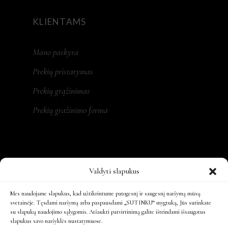
KLIENTAMS
Mano paskyra
Prekių pristatymas
Prekių grąžinimas
Prekių gražinimo forma
REKVIZITAI
Valdyti slapukus
MONA LT, MB
Mes naudojame slapukus, kad užtikrintume patogesnį ir saugesnį naršymą mūsų
svetainėje. Tęsdami naršymą arba paspausdami „SUTINKU“ mygtuką, Jūs sutinkate
su slapukų naudojimo sąlygomis. Atšaukti patvirtinimą galite ištrindami išsaugotus
Įm. kodas: 305479931
slapukus savo naršyklės nustatymuose.