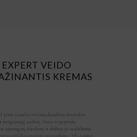
 EXPERT VEIDO
AŽINANTIS KREMAS
l jame esančio rožinių dumblių ekstrakto
r jungiamąjį audinį. Vario ir peptidų
 apsauginį sluoksnį ir didina jo stabilumą.
entas optiškai mažina paraudimą. Oda tampa