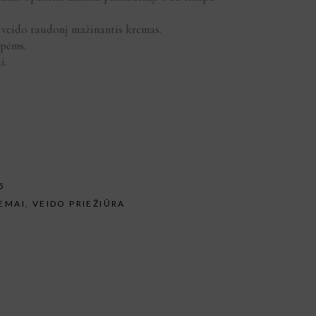
 veido raudonį mažinantis kremas.
upėms.
i.
5
EMAI
,
VEIDO PRIEŽIŪRA