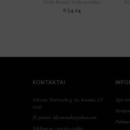
,
Veido kremai
Veido priežiūra
Ve
€
54.24
KONTAKTAI
INFO
Adresas: Baršausko g. 65, Kaunas, LT-
Apie mu
51433
Straipsn
El. paštas:
info.monalt@yahoo.com
Pirkimo
Telefono nr. +370 664 24862