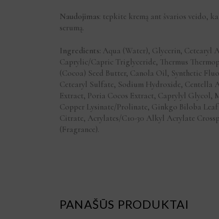
Naudojimas
: tepkite kremą ant švarios veido, k
serumą.
Ingredients:
Aqua (Water), Glycerin, Cetearyl A
Caprylic/Capric Triglyceride, Thermus Thermop
(Cocoa) Seed Butter, Canola Oil, Synthetic Flu
Cetearyl Sulfate, Sodium Hydroxide, Centella A
Extract, Poria Cocos Extract, Caprylyl Glycol,
Copper Lysinate/Prolinate, Ginkgo Biloba Leaf 
Citrate, Acrylates/C10-30 Alkyl Acrylate Cross
(Fragrance).
PANAŠŪS PRODUKTAI