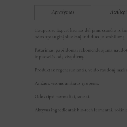
Aprašymas
Atsiliep
Couperose Expert kremas dėl jame esančio rožin
odos apsauginį sluoksnį ir didina jo stabilumą
Patarimas:
papildomai rekomenduojama naudoti 
ir puoselės odą visą dieną.
Produktas:
regeneruojantis, veido raudonį mažin
Amžius:
visoms amžiaus grupėms.
Odos tipai:
normaliai, sausai.
Aktyvūs ingredientai:
bio-tech fermentai, rožin