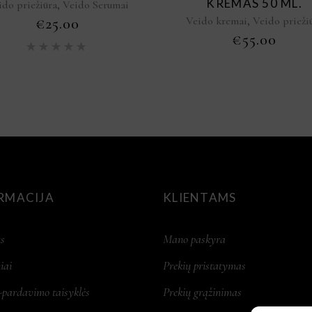
KREMAS 50 ML.
,
ido priežiūra
Veido Serumai
,
Veido kremai
Veido prieži
€
25.00
€
55.00
Įvertinimas:
5.00
iš
5
RMACIJA
KLIENTAMS
s
Mano paskyra
iai
Prekių pristatymas
-pardavimo taisyklės
Prekių grąžinimas