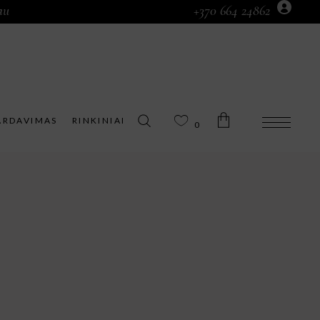
au
+370 664 24862
Prekių krepšelyje nėra.
ARDAVIMAS
RINKINIAI
0
Prekių krepšelyje nėra.