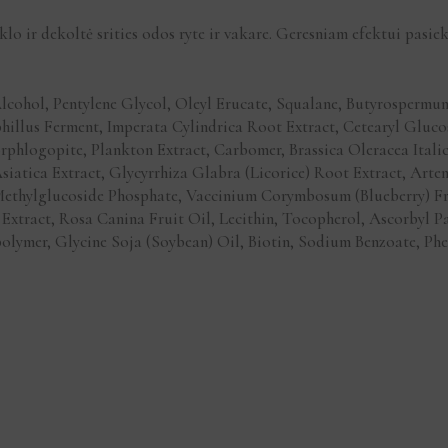
aklo ir dekoltė srities odos ryte ir vakare. Geresniam efektui pasi
lcohol, Pentylene Glycol, Oleyl Erucate, Squalane, Butyrospermum
hillus Ferment, Imperata Cylindrica Root Extract, Cetearyl Gluc
orphlogopite, Plankton Extract, Carbomer, Brassica Oleracea Ital
siatica Extract, Glycyrrhiza Glabra (Licorice) Root Extract, Art
 Methylglucoside Phosphate, Vaccinium Corymbosum (Blueberry) Fru
Extract, Rosa Canina Fruit Oil, Lecithin, Tocopherol, Ascorbyl 
polymer, Glycine Soja (Soybean) Oil, Biotin, Sodium Benzoate, P