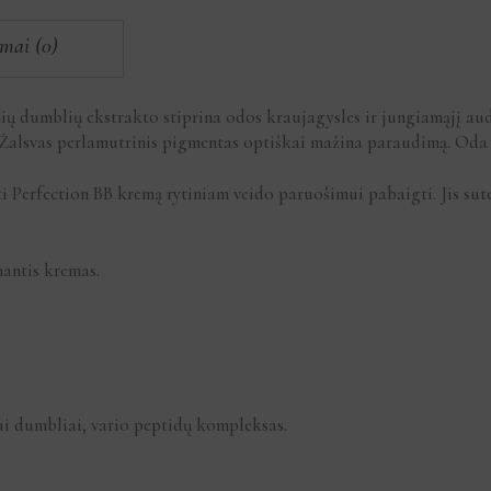
imai (0)
ių dumblių ekstrakto stiprina odos kraujagysles ir jungiamąjį au
. Žalsvas perlamutrinis pigmentas optiškai mažina paraudimą. Oda
Perfection BB kremą rytiniam veido paruošimui pabaigti. Jis sut
antis kremas.
iai dumbliai, vario peptidų kompleksas.