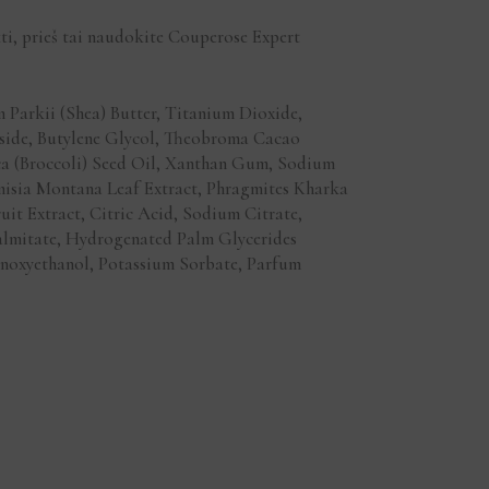
ekti, prieš tai naudokite Couperose Expert
 Parkii (Shea) Butter, Titanium Dioxide,
oside, Butylene Glycol, Theobroma Cacao
ica (Broccoli) Seed Oil, Xanthan Gum, Sodium
emisia Montana Leaf Extract, Phragmites Kharka
it Extract, Citric Acid, Sodium Citrate,
Palmitate, Hydrogenated Palm Glycerides
henoxyethanol, Potassium Sorbate, Parfum