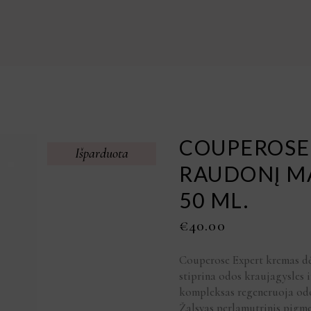
COUPEROSE
Išparduota
RAUDONĮ M
50 ML.
€
40.00
Couperose Expert kremas dė
stiprina odos kraujagysles i
kompleksas regeneruoja odos
Žalsvas perlamutrinis pigm