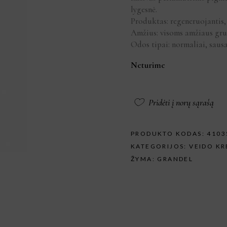
lygesnė.
Produktas: regeneruojantis,
Amžius: visoms amžiaus gr
Odos tipai: normaliai, sausa
Neturime
Pridėti į norų sąrašą
PRODUKTO KODAS:
4103
KATEGORIJOS:
VEIDO KR
ŽYMA:
GRANDEL