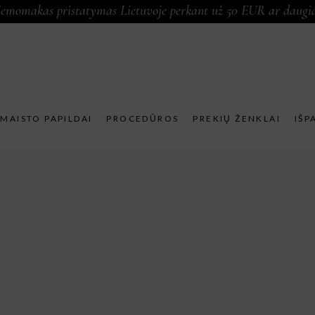
emomakas pristatymas Lietuvoje perkant už 50 EUR ar daugi
MAISTO PAPILDAI
PROCEDŪROS
PREKIŲ ŽENKLAI
IŠP