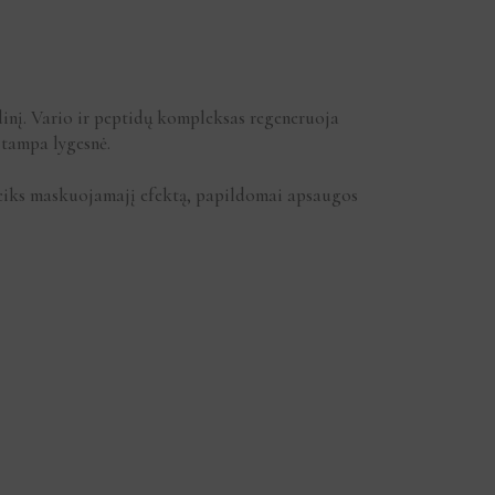
dinį. Vario ir peptidų kompleksas regeneruoja
 tampa lygesnė.
eiks maskuojamajį efektą, papildomai apsaugos