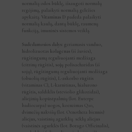
normalią odos būklę, išsaugoti normalų
regėjimą, palaikyti normalią geležies
apykaitą.
Vitaminas D
padeda palaikyti
normalią kaulų, dantų būklę, raumenų
funkciją, imuninės sistemos veiklą.
Sudedamosios dalys:
geriamasis vanduo,
hidrolizuotas
kolagenas
(iš žuvies),
rūgštingumą reguliuojanti medžiaga
(citrinų rūgštis),
sojų
polisacharidas (iš
sojų), rūgštingumą reguliuojanti medžiaga
(obuolių rūgštis), L-askorbo rūgštis
(vitaminas C), L-karnitinas, hialurono
rūgštis, saldiklis (steviolio glikozidai),
aliejinių kopūstpalmių (lot. Euterpe
badiocarpa) uogos, koenzimas Q10,
dvimečių nakvišų (lot. Oenothera biennis)
aliejus, vaistinių agurklių sėklų aliejus
(vaistinės agurklės (lot. Borago Officinalis),