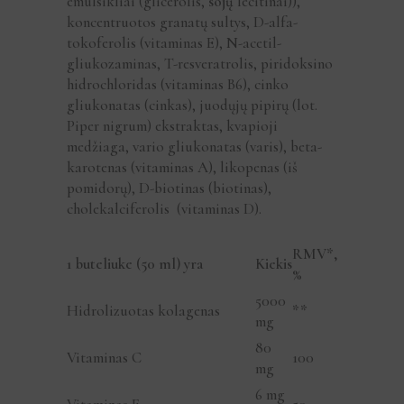
emulsikliai (glicerolis,
sojų
lecitinai)),
koncentruotos granatų sultys, D-alfa-
tokoferolis (vitaminas E), N-acetil-
gliukozaminas, T-resveratrolis, piridoksino
hidrochloridas (vitaminas B6), cinko
gliukonatas (cinkas), juodųjų pipirų (lot.
Piper nigrum) ekstraktas, kvapioji
medžiaga, vario gliukonatas (varis), beta-
karotenas (vitaminas A), likopenas (iš
pomidorų), D-biotinas (biotinas),
cholekalciferolis (vitaminas D).
RMV*,
1 buteliuke (50 ml) yra
Kiekis
%
5000
Hidrolizuotas kolagenas
**
mg
80
Vitaminas C
100
mg
6 mg