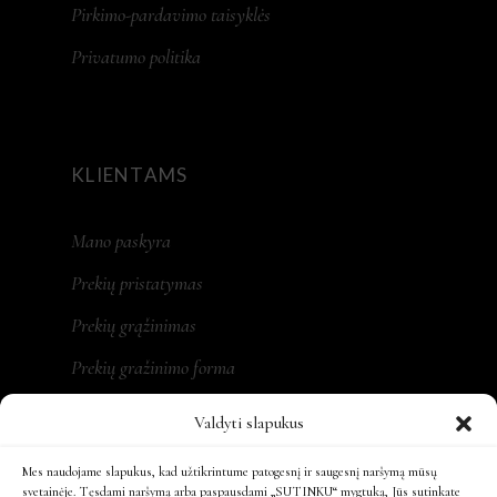
Pirkimo-pardavimo taisyklės
Privatumo politika
KLIENTAMS
Mano paskyra
Prekių pristatymas
Prekių grąžinimas
Prekių gražinimo forma
Valdyti slapukus
Mes naudojame slapukus, kad užtikrintume patogesnį ir saugesnį naršymą mūsų
REKVIZITAI
svetainėje. Tęsdami naršymą arba paspausdami „SUTINKU“ mygtuką, Jūs sutinkate