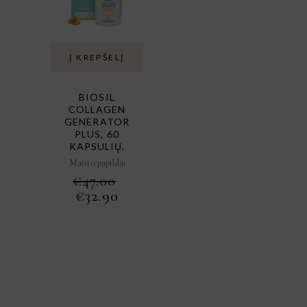
Į KREPŠELĮ
BIOSIL
COLLAGEN
GENERATOR
PLUS, 60
KAPSULIŲ.
Maisto papildai
€
47.00
ORIGINAL
CURRENT
€
32.90
PRICE
PRICE
WAS:
IS:
€47.00.
€32.90.