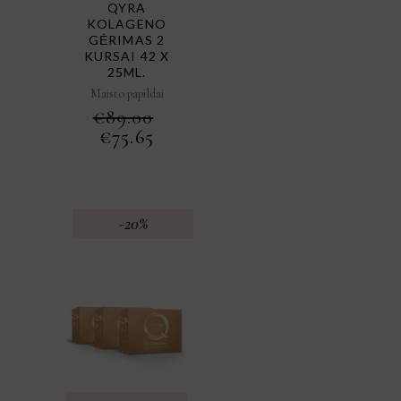
QYRA
KOLAGENO
GĖRIMAS 2
KURSAI 42 X
25ML.
Maisto papildai
€
89.00
ORIGINAL
CURRENT
€
75.65
PRICE
PRICE
WAS:
IS:
€89.00.
€75.65.
-20%