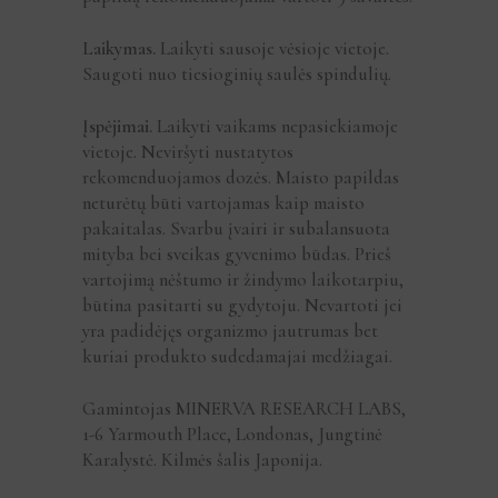
Laikymas.
Laikyti sausoje vėsioje vietoje.
Saugoti nuo tiesioginių saulės spindulių.
Įspėjimai.
Laikyti vaikams nepasiekiamoje
vietoje. Neviršyti nustatytos
rekomenduojamos dozės. Maisto papildas
neturėtų būti vartojamas kaip maisto
pakaitalas. Svarbu įvairi ir subalansuota
mityba bei sveikas gyvenimo būdas. Prieš
vartojimą nėštumo ir žindymo laikotarpiu,
būtina pasitarti su gydytoju. Nevartoti jei
yra padidėjęs organizmo jautrumas bet
kuriai produkto sudedamajai medžiagai.
Gamintojas MINERVA RESEARCH LABS,
1-6 Yarmouth Place, Londonas, Jungtinė
Karalystė. Kilmės šalis Japonija.