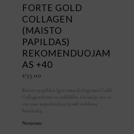
FORTE GOLD
COLLAGEN
(MAISTO
PAPILDAS)
REKOMENDUOJAM
AS +40
€
55.00
Maisto papildas (geriamas kolagenas) Gold
Collagen Forte su saldikliu. Dėžutėje yra 10
vnt orui nepralaidžių (50ml) stiklinių
buteliukų.
Neturime