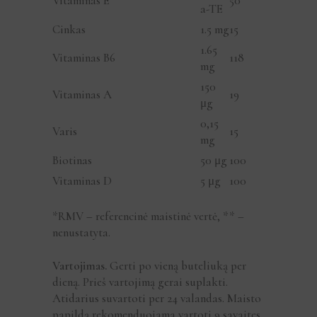
Vitaminas E
50
a-TE
Cinkas
1.5 mg
15
1.65
Vitaminas B6
118
mg
150
Vitaminas A
19
μg
0,15
Varis
15
mg
Biotinas
50 μg
100
Vitaminas D
5 μg
100
*RMV – referencinė maistinė vertė, ** –
nenustatyta.
Vartojimas.
Gerti po vieną buteliuką per
dieną. Prieš vartojimą gerai suplakti.
Atidarius suvartoti per 24 valandas. Maisto
papildą rekomenduojama vartoti 9 savaites.