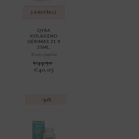
Į KREPŠELĮ
QYRA
KOLAGENO
GĖRIMAS 21 X
25ML.
Maisto papildai
€
44.50
ORIGINAL
CURRENT
€
40.05
PRICE
PRICE
WAS:
IS:
€44.50.
€40.05.
-30%