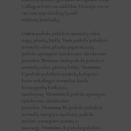
Collagen Forte su saldikliu. Dėžutėje yra 10
vnt orui nepralaidžių (50ml)
stiklinių buteliukų.
Cinkas
padeda palaikyti normalią odos,
nagų, plaukų būklę.
Varis
padeda palaikyti
normalią odos, plaukų pigmentaciją;
padeda apsaugoti ląsteles nuo oksidacinės
pažaidos.
Biotinas
,
varis
padeda palaikyti
normalią odos, plaukų būklę.
Vitaminas
C
padeda palaikyti normalų kolageno,
kuris reikalingas normaliai kaulų
kraujagyslių funkcijai,
susidarymą.
Vitaminas E
padeda apsaugoti
ląsteles nuo oksidacinės
pažaidos.
Vitaminas B6
padeda palaikyti
normalią energijos apykaitą, padeda
mažinti pavargimo jausmą ir
nuovargį.
Vitaminas A
padeda palaikyti