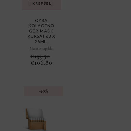
Į KREPŠELĮ
QYRA
KOLAGENO
GĖRIMAS 3
KURSAI 63 X
25ML.
Maisto papildai
€
133.50
ORIGINAL
CURRENT
€
106.80
PRICE
PRICE
WAS:
IS:
€133.50.
€106.80.
-10%