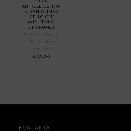
STYX
ANTICELIULITINI
S ĮVYNIOJIMAS
‘CELLO GEL’
(VIDUTINIO
STIPRUMO)
,
Kūno kremai/Losjonai
Kūno priežiūros
priemonės
€
25.00
KONTAKTAI