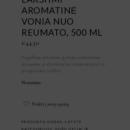
AROMATINĖ
VONIA NUO
REUMATO, 500 ML
€
44.30
Pagalbinė priemonė gydant reumatinius
skausmus ar skaudančius raumenis prieš ir
po sportinės veiklos.
Neturime
Pridėti į norų sąrašą
PRODUKTO KODAS:
LA7579
KATEGORIJOS:
DUŠO GELIAI IR