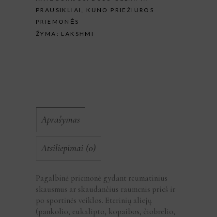
PRAUSIKLIAI
,
KŪNO PRIEŽIŪROS
PRIEMONĖS
ŽYMA:
LAKSHMI
Aprašymas
Atsiliepimai (0)
Pagalbinė priemonė gydant reumatinius
skausmus ar skaudančius raumenis prieš ir
po sportinės veiklos. Eterinių aliejų
(pankolio, eukalipto, kopaibos, čiobrelio,