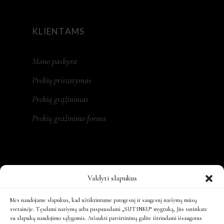
KLIENTAMS
Mano paskyra
Prekių pristatymas
Prekių grąžinimas
Prekių gražinimo forma
REKVIZITAI
Valdyti slapukus
MONA LT, MB
Mes naudojame slapukus, kad užtikrintume patogesnį ir saugesnį naršymą mūsų
svetainėje. Tęsdami naršymą arba paspausdami „SUTINKU“ mygtuką, Jūs sutinkate
su slapukų naudojimo sąlygomis. Atšaukti patvirtinimą galite ištrindami išsaugotus
Įm. kodas: 305479931