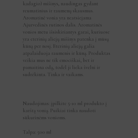
kadagio) mišinys, naudingas gydant
reumatinius ir raumenų skausmus.
Aromatinė vonia yra neatsiejama
Ajurvedinės rutinos dalis. Aromatinės
vonios metu išsiskiriantys garai, kuriuose
yra eterinių aliejų mišinys patenka į mūsų
kūną per nosį. Eterinių aliejų galia
atpalaiduoja raumenis ir kūną. Produktas
veikia mus ne tik emociškai, bet ir
pamaitina odą, todėl ji lieka švelni ir
sudrėkinta. Tinka ir vaikams.
Naudojimas: įpilkite 5-10 ml produkto į
karštą vonią. Puikiai tinka naudoti
sūkurinėms vonioms.
Talpa: 500 ml