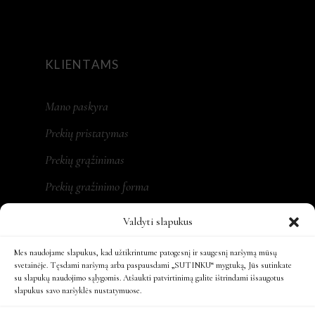
KLIENTAMS
Mano paskyra
Prekių pristatymas
Prekių grąžinimas
Prekių gražinimo forma
Valdyti slapukus
Mes naudojame slapukus, kad užtikrintume patogesnį ir saugesnį naršymą mūsų
REKVIZITAI
svetainėje. Tęsdami naršymą arba paspausdami „SUTINKU“ mygtuką, Jūs sutinkate
su slapukų naudojimo sąlygomis. Atšaukti patvirtinimą galite ištrindami išsaugotus
slapukus savo naršyklės nustatymuose.
MONA LT, MB