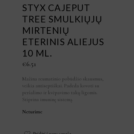
STYX CAJEPUT
TREE SMULKIŲJŲ
MIRTENIŲ
ETERINIS ALIEJUS
10 ML.
€
6.51
Mažina reumatinio pobūdžio skausmus,
veikia antiseptiškai. Padeda kovoti su
peršalimo ir kvėpavimo takų ligomis.
Stiprina imuninę sistemą.
Neturime
Pridėti į norų sąrašą