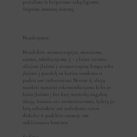
peršalimo ir kvėpavimo takų ligomis.
Stiprina imuninę sistemą.
Naudojimas:
Naudokite aromaterapijai, masažams,
saunai, inhaliacijoms. 3 – 5 lašus eterinio
aliejaus įlašinti į aromaterapinę lempą arba
įlašinti į puodelį su karštu vandeniu ir
padėti ant radiatoriaus. Norint šį aliejų
naudoti masažui rekomenduojama kelis jo
lašus įlašinti į bet kurį natūralų augalinį
aliejų. Saunos oro aromatizavimui, keletą jo
lašų užlašinkite ant sudrėkinto vatos
diskelio ir padėkite saunoje ant
aukščiausios lentynos.
Sudėtis: