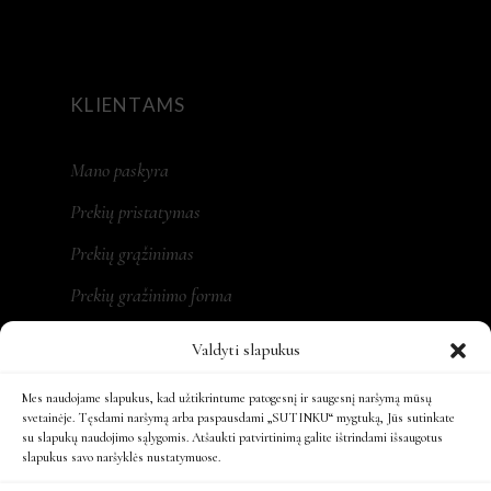
KLIENTAMS
Mano paskyra
Prekių pristatymas
Prekių grąžinimas
Prekių gražinimo forma
Valdyti slapukus
Mes naudojame slapukus, kad užtikrintume patogesnį ir saugesnį naršymą mūsų
REKVIZITAI
svetainėje. Tęsdami naršymą arba paspausdami „SUTINKU“ mygtuką, Jūs sutinkate
su slapukų naudojimo sąlygomis. Atšaukti patvirtinimą galite ištrindami išsaugotus
slapukus savo naršyklės nustatymuose.
MONA LT, MB