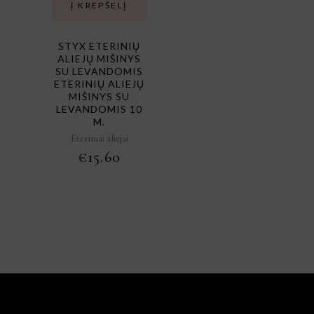
Į KREPŠELĮ
STYX ETERINIŲ
ALIEJŲ MIŠINYS
SU LEVANDOMIS
ETERINIŲ ALIEJŲ
MIŠINYS SU
LEVANDOMIS 10
M.
Eteriniai aliejai
€
15.60