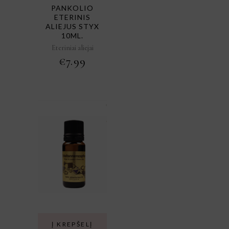
PANKOLIO
ETERINIS
ALIEJUS STYX
10ML.
Eteriniai aliejai
€
7.99
Į KREPŠELĮ