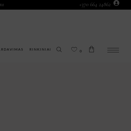
au
+370 664 24862
Prekių krepšelyje nėra.
ARDAVIMAS
RINKINIAI
0
Prekių krepšelyje nėra.