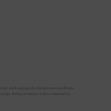
ymi atsikosėjimą skatinančiomis savybėmis.
auju. Kėnių aromatas veikia raminančiai.