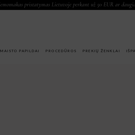
emomakas pristatymas Lietuvoje perkant už 50 EUR ar daugi
MAISTO PAPILDAI
PROCEDŪROS
PREKIŲ ŽENKLAI
IŠP