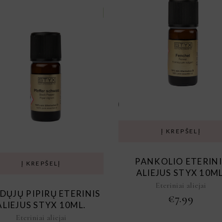
Į KREPŠELĮ
PANKOLIO ETERINI
Į KREPŠELĮ
ALIEJUS STYX 10ML
Eteriniai aliejai
DŲJŲ PIPIRŲ ETERINIS
€
7.99
ALIEJUS STYX 10ML.
Eteriniai aliejai