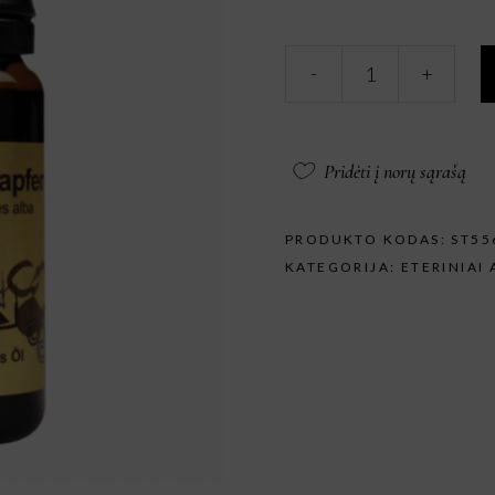
STYX
-
+
Eterinis
aliejus
Kėnių
eterinis
Pridėti į norų sąrašą
aliejus
10
ml.
PRODUKTO KODAS:
ST55
kiekis
KATEGORIJA:
ETERINIAI 