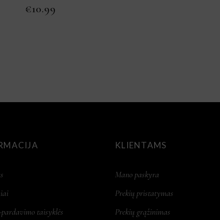
€
10.99
RMACIJA
KLIENTAMS
s
Mano paskyra
iai
Prekių pristatymas
-pardavimo taisyklės
Prekių grąžinimas