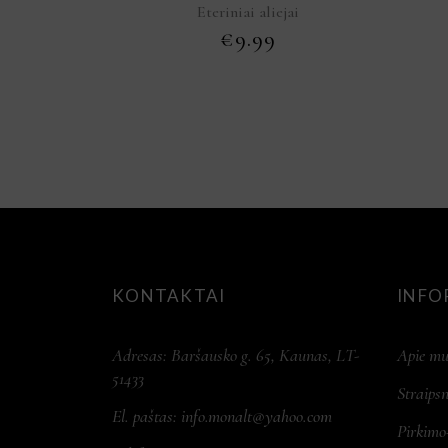
Eteriniai aliejai
€
9.99
KONTAKTAI
INFO
Adresas: Baršausko g. 65, Kaunas, LT-
Apie mu
51433
Straipsn
El. paštas:
info.monalt@yahoo.com
Pirkimo