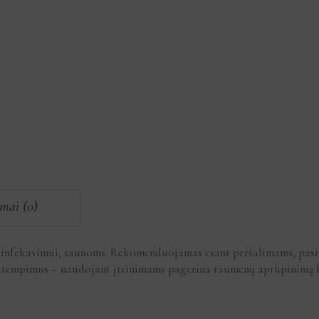
imai (0)
zinfekavimui, saunoms. Rekomenduojamas esant peršalimams, pasiž
tempimus – naudojant įtrinimams pagerina raumenų aprūpinimą kr