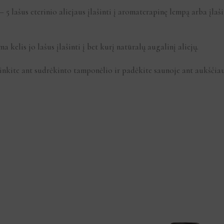
5 lašus eterinio aliejaus įlašinti į aromaterapinę lempą arba įlaši
kelis jo lašus įlašinti į bet kurį natūralų augalinį aliejų.
inkite ant sudrėkinto tamponėlio ir padėkite saunoje ant aukščiau