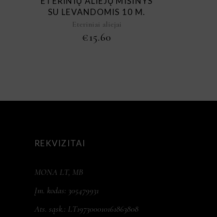
ETERINIŲ ALIEJŲ MIŠINYS
SU LEVANDOMIS 10 M.
Eteriniai aliejai
€
15.60
REKVIZITAI
MONA LT, MB
Įm. kodas: 305479931
Ats. sąsk.: LT197300010161863808