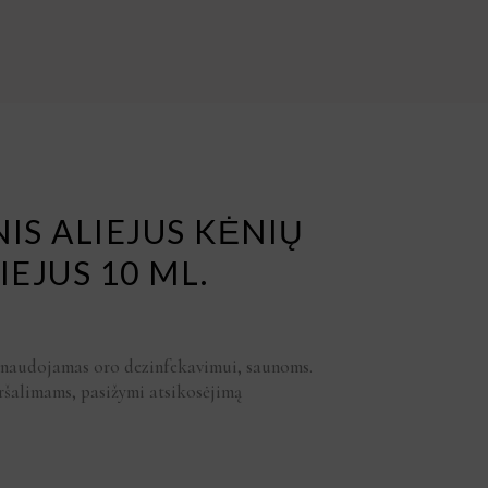
NIS ALIEJUS KĖNIŲ
IEJUS 10 ML.
s naudojamas oro dezinfekavimui, saunoms.
šalimams, pasižymi atsikosėjimą