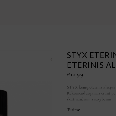
STYX ETERI
ETERINIS AL
€
10.99
STYX kėnių eterinis alieju
Rekomenduojamas esant per
skatinančiomis savybėmis.
Turime