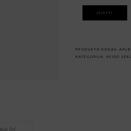
ĮSIGYTI
PRODUKTO KODAS:
APLB
KATEGORIJA:
VEIDO SER
imai (0)