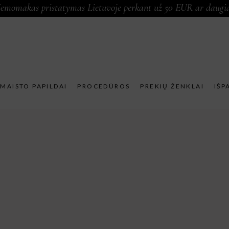
emomakas pristatymas Lietuvoje perkant už 50 EUR ar daugi
MAISTO PAPILDAI
PROCEDŪROS
PREKIŲ ŽENKLAI
IŠP