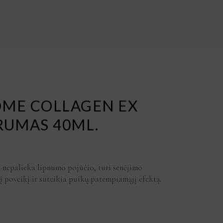
OME COLLAGEN EX
RUMAS 40ML.
i, nepalieka lipnumo pojūčio, turi senėjimo
į poveikį ir suteikia puikų patempiamąjį efektą.