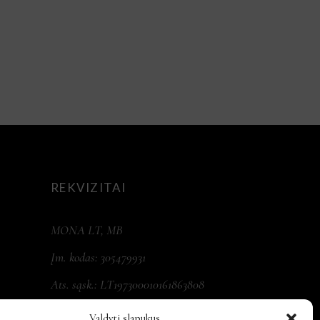
REKVIZITAI
MONA LT, MB
Įm. kodas: 305479931
Ats. sąsk.: LT197300010161863808
Valdyti slapukus