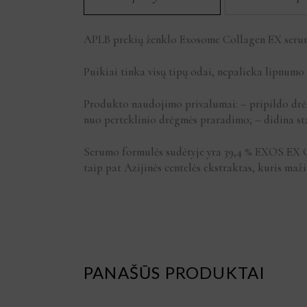
APLB prekių ženklo Exosome Collagen EX serum 
Puikiai tinka visų tipų odai, nepalieka lipnumo
Produkto naudojimo privalumai: – pripildo drėgm
nuo perteklinio drėgmės praradimo; – didina sta
Serumo formulės sudėtyje yra 39,4 % EXOS EX C
taip pat Azijinės centelės ekstraktas, kuris ma
PANAŠŪS PRODUKTAI