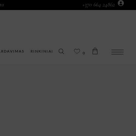
au
+370 664 24862
Prekių krepšelyje nėra.
ARDAVIMAS
RINKINIAI
0
Prekių krepšelyje nėra.