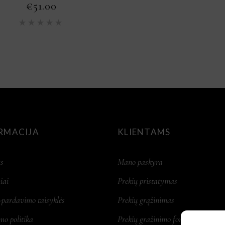
€
51.00
Įvertinimas:
5.00
iš
5
RMACIJA
KLIENTAMS
s
Mano paskyra
iai
Prekių pristatymas
-pardavimo taisyklės
Prekių grąžinimas
mo politika
Prekių gražinimo forma