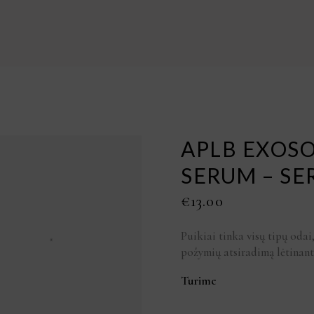
APLB EXOS
SERUM – SE
€
13.00
Puikiai tinka visų tipų oda
požymių atsiradimą lėtinant
Turime