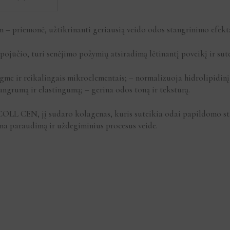
– priemonė, užtikrinanti geriausią veido odos stangrinimo efekt
 pojūčio, turi senėjimo požymių atsiradimą lėtinantį poveikį ir su
e ir reikalingais mikroelementais; – normalizuoja hidrolipidinį 
ngrumą ir elastingumą; – gerina odos toną ir tekstūrą.
OLL CEN, jį sudaro kolagenas, kuris suteikia odai papildomo sta
žina paraudimą ir uždegiminius procesus veide.