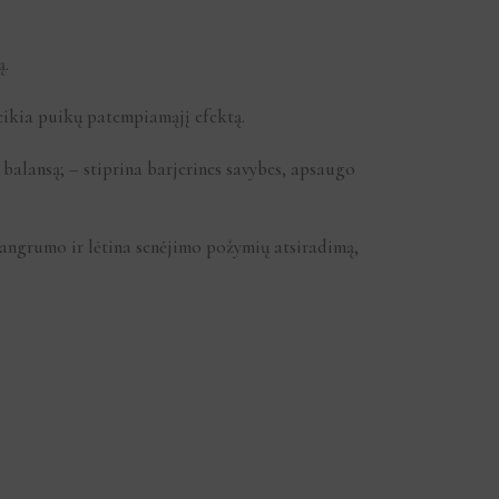
ą.
teikia puikų patempiamąjį efektą.
balansą; – stiprina barjerines savybes, apsaugo
ngrumo ir lėtina senėjimo požymių atsiradimą,