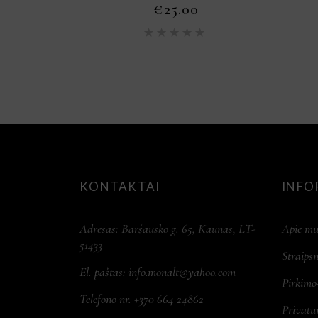
€
25.00
Įvertinimas:
5.00
iš
5
KONTAKTAI
INFO
Adresas: Baršausko g. 65, Kaunas, LT-
Apie mu
51433
Straipsn
El. paštas:
info.monalt@yahoo.com
Pirkimo
Telefono nr. +370 664 24862
Privatu