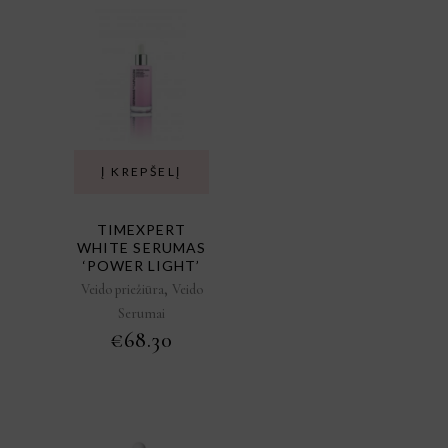
Į KREPŠELĮ
TIMEXPERT
WHITE SERUMAS
‘POWER LIGHT’
,
Veido priežiūra
Veido
Serumai
€
68.30