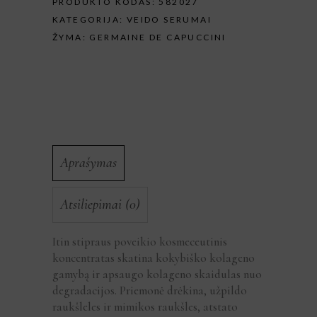
PRODUKTO KODAS:
582027
KATEGORIJA:
VEIDO SERUMAI
ŽYMA:
GERMAINE DE CAPUCCINI
Aprašymas
Atsiliepimai (0)
Itin stipraus poveikio kosmeceutinis
koncentratas skatina kokybiško kolageno
gamybą ir apsaugo kolageno skaidulas nuo
degradacijos. Priemonė drėkina, užpildo
raukšleles ir mimikos raukšles, atstato