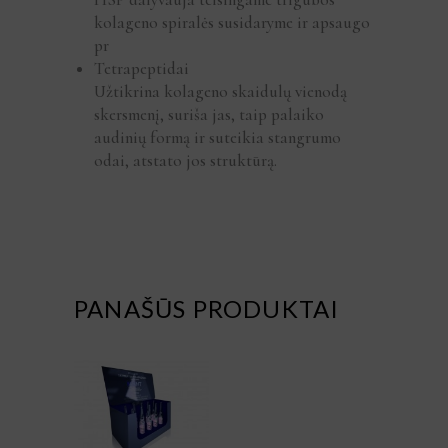
kolageno spiralės susidaryme ir apsaugo
pr
Tetrapeptidai
Užtikrina kolageno skaidulų vienodą
skersmenį, suriša jas, taip palaiko
audinių formą ir suteikia stangrumo
odai, atstato jos struktūrą.
PANAŠŪS PRODUKTAI