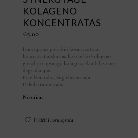
KOLAGENO
KONCENTRATAS
€
5.00
Itin stipraus poveikio kosmeceutinis
koncentratas skatina kokybiško kolageno
gamybą ir apsaugo kolageno skaidulas nuo
degradacijos.
Brandžiai odai, Suglebusiai oda
Dehidratuotai odai
Neturime
Pridėti į norų sąrašą