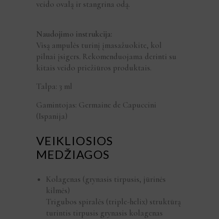
veido ovalą ir stangrina odą.
Naudojimo instrukcija:
Visą ampulės turinį įmasažuokite, kol
pilnai įsigers. Rekomenduojama derinti su
kitais veido priežiūros produktais.
Talpa: 3 ml
Gamintojas: Germaine de Capuccini
(Ispanija)
VEIKLIOSIOS
MEDŽIAGOS
Kolagenas (grynasis tirpusis, jūrinės
kilmės)
Trigubos spiralės (triple-helix) struktūrą
turintis tirpusis grynasis kolagenas