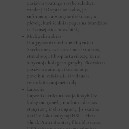
pasižymi ypatinga savybe sulaikyti
vandenį. Užteptas ant odos, jis
suformuoja apsauginę drėkinamąją
plėvelę, kuri ženkliai pagerina brandžios
ir išsausėjusios odos būklę.
Mielių ekstraktas
Itin grynas natūralus mielių rūšies
Saccharomyces Cerevisiae ekstraktas,
stimuliuoja fibroplastų sintezę, kurie
aktyvuoja kolageno gamybą. Ekstraktas
pasižymi audinių atkuriamuoju
poveikiu, veikiančiu iš vidaus ir
restruktūrizuojančiu odą.
Lupeolis
Lupeolis užtikrina naujo kokybiško
kolageno gamybą ir atkuria dermos
stangrumą ir elastingumą. Jis skatina
karščio šoko baltymų (HSP – Heat
Shock Protein) sintezę fibroblastuose.
HSP dalyvauja teisingame trigubos