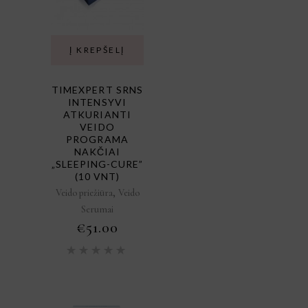
Į KREPŠELĮ
TIMEXPERT SRNS
INTENSYVI
ATKURIANTI
VEIDO
PROGRAMA
NAKČIAI
„SLEEPING-CURE”
(10 VNT)
,
Veido priežiūra
Veido
Serumai
€
51.00
Įvertinimas:
5.00
iš
5