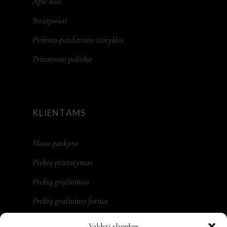
Apie mus
Straipsniai
Pirkimo-pardavimo taisyklės
Privatumo politika
KLIENTAMS
Mano paskyra
Prekių pristatymas
Prekių grąžinimas
Prekių gražinimo forma
Valdyti slapukus